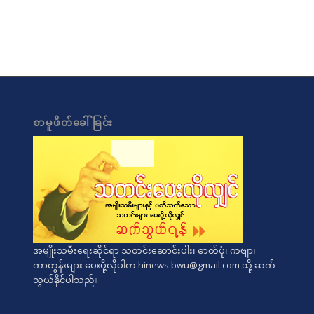
စာမူဖိတ်ခေါ်ခြင်း
အမျိုးသမီးရေးဆိုင်ရာ သတင်းဆောင်းပါး၊ ဓာတ်ပုံ၊ ကဗျာ၊
ကာတွန်းများ ပေးပို့လိုပါက
hinews.bwu@gmail.com
သို့ ဆက်
သွယ်နိုင်ပါသည်။