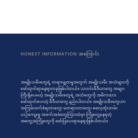
HONEST INFORMATION အကြောင်း
အမျိုးသမီးတွေရဲ့ တရားမျှတမှုအတွက် အမျိုးသမီး အသံများကို
ဖော်ထုတ်ရာနေရာတခုဖြစ်ပါတယ်။ သတင်းမီဒီယာတွေ အများ
ကြီးရှိပေမယ့် အမျိုးသမီးတွေရဲ့ အသံတွေကို အဓိကထား
ဖော်ထုတ်ပေးတဲ့ မီဒီယာတွေ နည်းပါတယ်။ အမျိုးသမီးတွေဟာ
အကြမ်းဖက်ခံရတာတွေ၊ မတရားတာတွေ၊ ဓလေ့ထုံးတမ်း
ယဉ်ကျေးမှု အခက်အခဲတွေကြားထဲမှာ ကြုံတွေ့နေရတဲ့
အတွေ့အကြုံတွေကို ဖော်ပြပေးရာနေရာဖြစ်ပါတယ်။