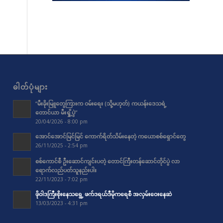
ဓါတ်ပုံများ
“မီးခိုးမြူတွေကြားက ဝမ်းရေး (သို့မဟုတ်) ကယန်းဒေသရဲ့
တောင်ယာ မီးရှို့ပွဲ”
20/04/2026 - 8:00 pm
အောင်အောင်မြင်မြင် ကောက်ရိတ်သိမ်းနေတဲ့ ကယောစစ်ရှောင်တွေ
26/11/2025 - 2:54 pm
စစ်ကောင်စီ ဦးဆောင်ကျင်းပတဲ့ တောင်ကြီးတန်ဆောင်တိုင်ပွဲ လာ
ရောက်လည်ပတ်သူနည်းပါး
22/11/2023 - 7:02 pm
ဖိုဝါဒကြီးစိုးနေသရွေ့ ဖက်ဒရယ်ဒီမိုကရေစီ အလှမ်းဝေးနေဆဲ
13/03/2023 - 4:31 pm