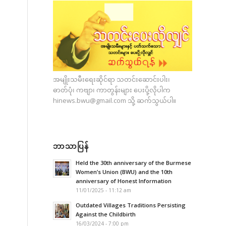
အမျိုးသမီးရေးဆိုင်ရာ သတင်းဆောင်းပါး၊
ဓာတ်ပုံ၊ ကဗျာ၊ ကာတွန်းများ ပေးပို့လိုပါက
hinews.bwu@gmail.com
သို့ ဆက်သွယ်ပါ။
ဘာသာပြန်
Held the 30th anniversary of the Burmese
Women’s Union (BWU) and the 10th
anniversary of Honest Information
11/01/2025 - 11:12 am
Outdated Villages Traditions Persisting
Against the Childbirth
16/03/2024 - 7:00 pm