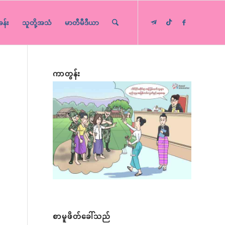
ခန်း
သူတို့အသံ
မာတီမီဒီယာ
ကာတွန်း
စာမူဖိတ်ခေါ်သည်