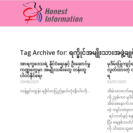
Tag Archive for:
ရက္ခိုင်အမျိုးသားအဖွဲ့ချု
အာရက္ခဒေသရဲ့ နိုင်ငံရေးနှင့် ဦးဆောင်မှု
မုဒိမ်းပြုကျင့
ကဏ္ဍတွေမှာ အမျိုးသမီးတွေ တန်းတူ
လွတ်ထားတဲ့ 
ပါဝင်နိုင်ရေး
ရ
20/08/2025
03/07/2025
သန့်ရှင်းထွန်း ရခိုင်တပြည်နယ်လုံးနီးပါးကို…
အိမ်သာတက်နေတဲ
ကို ညှစ်ကာ မုဒိ
အိမ်အနောက်ဘက
တဲ့ ကျင်းထဲမှ
ရင်ဘတ်နှင့် နေ
ပြီး ရေနစ်သတ်ဖို
ကို သိထားသူ