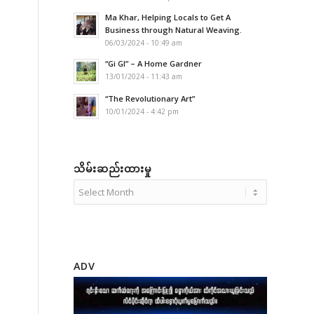
Ma Khar, Helping Locals to Get A
Business through Natural Weaving.
06/03/2024 - 10:49 am
“Gi GI” – A Home Gardner
13/01/2024 - 11:43 am
“The Revolutionary Art”
10/01/2024 - 4:42 pm
သိမ်းဆည်းထားမှု
ADV