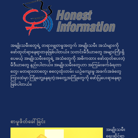
အမျိုးသမီးတွေရဲ့ တရားမျှတမှုအတွက် အမျိုးသမီး အသံများကို
ဖော်ထုတ်ရာနေရာတခုဖြစ်ပါတယ်။ သတင်းမီဒီယာတွေ အများကြီးရှိ
ပေမယ့် အမျိုးသမီးတွေရဲ့ အသံတွေကို အဓိကထား ဖော်ထုတ်ပေးတဲ့
မီဒီယာတွေ နည်းပါတယ်။ အမျိုးသမီးတွေဟာ အကြမ်းဖက်ခံရတာ
တွေ၊ မတရားတာတွေ၊ ဓလေ့ထုံးတမ်း ယဉ်ကျေးမှု အခက်အခဲတွေ
ကြားထဲမှာ ကြုံတွေ့နေရတဲ့အတွေ့အကြုံတွေကို ဖော်ပြပေးရာနေရာ
ဖြစ်ပါတယ်။
စာမူဖိတ်ခေါ်ခြင်း
အမျိုးသမီး
ရေးဆိုင်ရာ