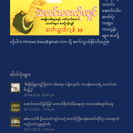
သတင်း
ဆောင်းပါး၊
ဓာတ်ပုံ၊
ကဗျာ၊
ကာတွန်း
များ ပေးပို့
လိုပါက
hinews.bwu@gmail.com
သို့ ဆက်သွယ်နိုင်ပါသည်။
ဓါတ်ပုံများ
“မီးခိုးမြူတွေကြားက ဝမ်းရေး (သို့မဟုတ်) ကယန်းဒေသရဲ့ တောင်ယာ
မီးရှို့ပွဲ”
20/04/2026 - 8:00 pm
အောင်အောင်မြင်မြင် ကောက်ရိတ်သိမ်းနေတဲ့ ကယောစစ်ရှောင်တွေ
26/11/2025 - 2:54 pm
စစ်ကောင်စီ ဦးဆောင်ကျင်းပတဲ့ တောင်ကြီးတန်ဆောင်တိုင်ပွဲ လာရောက်
လည်ပတ်သူနည်းပါး
22/11/2023 - 7:02 pm