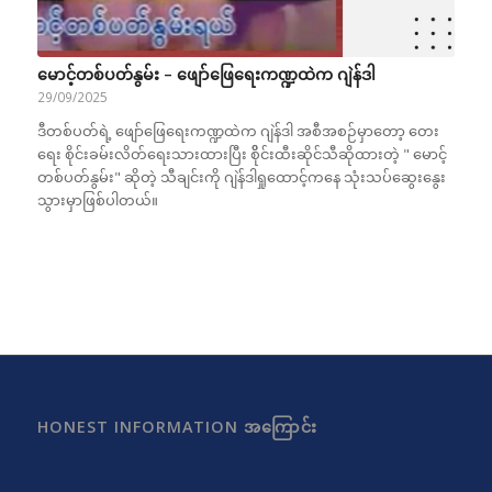
မောင့်တစ်ပတ်နွမ်း – ဖျော်ဖြေရေးကဏ္ဍထဲက ဂျဲန်ဒါ
29/09/2025
ဒီတစ်ပတ်ရဲ့ ဖျော်ဖြေရေးကဏ္ဍထဲက ဂျဲန်ဒါ အစီအစဉ်မှာတော့ တေး
ရေး စိုင်းခမ်းလိတ်ရေးသားထားပြီး စိိုင်းထီးဆိုင်သီဆိုထားတဲ့ " မောင့်
တစ်ပတ်နွမ်း" ဆိုတဲ့ သီချင်းကို ဂျဲန်ဒါရှုထောင့်ကနေ သုံးသပ်ဆွေးနွေး
သွားမှာဖြစ်ပါတယ်။
HONEST INFORMATION အကြောင်း