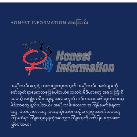
HONEST INFORMATION အကြောင်း
အမျိုးသမီးတွေရဲ့ တရားမျှတမှုအတွက် အမျိုးသမီး အသံများကို
ဖော်ထုတ်ရာနေရာတခုဖြစ်ပါတယ်။ သတင်းမီဒီယာတွေ အများကြီးရှိ
ပေမယ့် အမျိုးသမီးတွေရဲ့ အသံတွေကို အဓိကထား ဖော်ထုတ်ပေးတဲ့
မီဒီယာတွေ နည်းပါတယ်။ အမျိုးသမီးတွေဟာ အကြမ်းဖက်ခံရတာ
တွေ၊ မတရားတာတွေ၊ ဓလေ့ထုံးတမ်း ယဉ်ကျေးမှု အခက်အခဲတွေ
ကြားထဲမှာ ကြုံတွေ့နေရတဲ့အတွေ့အကြုံတွေကို ဖော်ပြပေးရာနေရာ
ဖြစ်ပါတယ်။