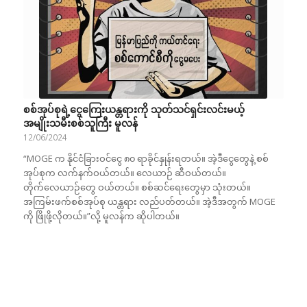
စစ်အုပ်စုရဲ့ငွေကြေးယန္တရားကို သုတ်သင်ရှင်းလင်းမယ့်
အမျိုးသမီးစစ်သူကြီး မူလန်
12/06/2024
“MOGE က နိုင်ငံခြားဝင်ငွေ ၈၀ ရာခိုင်နှုန်းရတယ်။ အဲ့ဒီငွေတွေနဲ့ စစ်
အုပ်စုက လက်နက်ဝယ်တယ်။ လေယာဉ် ဆီဝယ်တယ်။
တိုက်လေယာဉ်တွေ ဝယ်တယ်။ စစ်ဆင်ရေးတွေမှာ သုံးတယ်။
အကြမ်းဖက်စစ်အုပ်စု ယန္တရား လည်ပတ်တယ်။ အဲ့ဒီအတွက် MOGE
ကို ဖြိုဖို့လိုတယ်။”လို့ မူလန်က ဆိုပါတယ်။