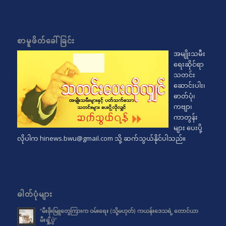
စာမူဖိတ်ခေါ်ခြင်း
အမျိုးသမီး
ရေးဆိုင်ရာ
သတင်း
ဆောင်းပါး၊
ဓာတ်ပုံ၊
ကဗျာ၊
ကာတွန်း
များ ပေးပို့
လိုပါက
hinews.bwu@gmail.com
သို့ ဆက်သွယ်နိုင်ပါသည်။
ဓါတ်ပုံများ
“မီးခိုးမြူတွေကြားက ဝမ်းရေး (သို့မဟုတ်) ကယန်းဒေသရဲ့ တောင်ယာ
မီးရှို့ပွဲ”