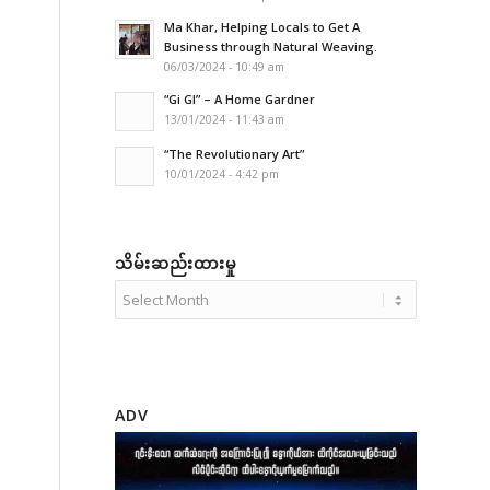
Ma Khar, Helping Locals to Get A
Business through Natural Weaving.
06/03/2024 - 10:49 am
“Gi GI” – A Home Gardner
13/01/2024 - 11:43 am
“The Revolutionary Art”
10/01/2024 - 4:42 pm
သိမ်းဆည်းထားမှု
ADV