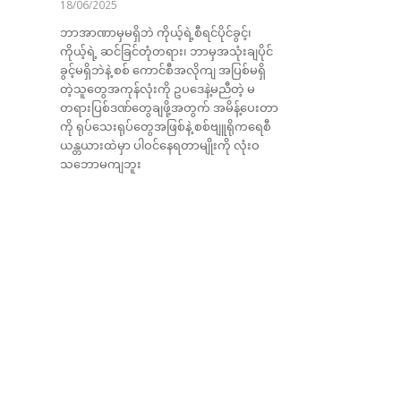
18/06/2025
ဘာအာဏာမှမရှိဘဲ ကိုယ့်ရဲ့စီရင်ပိုင်ခွင့်၊
ကိုယ့်ရဲ့ ဆင်ခြင်တုံတရား၊ ဘာမှအသုံးချပိုင်
ခွင့်မရှိဘဲနဲ့ စစ် ကောင်စီအလိုကျ အပြစ်မရှိ
တဲ့သူတွေအကုန်လုံးကို ဥပဒေနဲ့မညီတဲ့ မ
တရားပြစ်ဒဏ်တွေချဖို့အတွက် အမိန့်ပေးတာ
ကို ရုပ်သေးရုပ်တွေအဖြစ်နဲ့ စစ်ဗျူရိုကရေစီ
ယန္တယားထဲမှာ ပါဝင်နေရတာမျိုးကို လုံးဝ
သဘောမကျဘူး