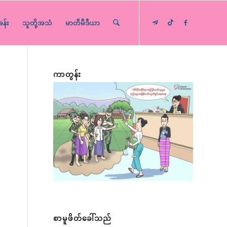
ခန်း
သူတို့အသံ
မာတီမီဒီယာ
ကာတွန်း
စာမူဖိတ်ခေါ်သည်