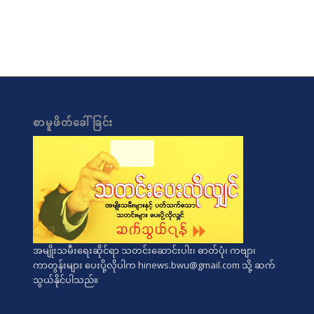
စာမူဖိတ်ခေါ်ခြင်း
အမျိုးသမီးရေးဆိုင်ရာ သတင်းဆောင်းပါး၊ ဓာတ်ပုံ၊ ကဗျာ၊
ကာတွန်းများ ပေးပို့လိုပါက
hinews.bwu@gmail.com
သို့ ဆက်
သွယ်နိုင်ပါသည်။