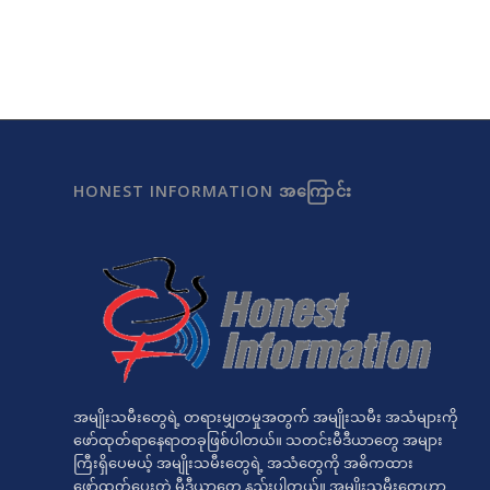
HONEST INFORMATION အကြောင်း
အမျိုးသမီးတွေရဲ့ တရားမျှတမှုအတွက် အမျိုးသမီး အသံများကို
ဖော်ထုတ်ရာနေရာတခုဖြစ်ပါတယ်။ သတင်းမီဒီယာတွေ အများ
ကြီးရှိပေမယ့် အမျိုးသမီးတွေရဲ့ အသံတွေကို အဓိကထား
ဖော်ထုတ်ပေးတဲ့ မီဒီယာတွေ နည်းပါတယ်။ အမျိုးသမီးတွေဟာ