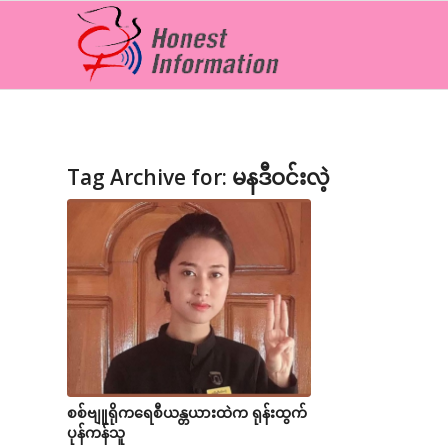
Tag Archive for:
မနဒီဝင်းလဲ့
စစ်ဗျူရိုကရေစီယန္တယားထဲက ရုန်းထွက်
ပုန်ကန်သူ