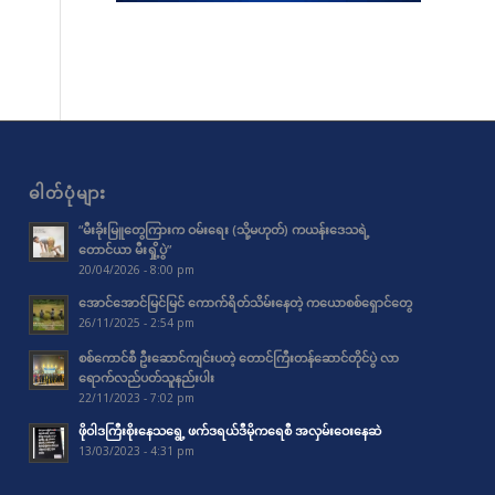
ဓါတ်ပုံများ
“မီးခိုးမြူတွေကြားက ဝမ်းရေး (သို့မဟုတ်) ကယန်းဒေသရဲ့
တောင်ယာ မီးရှို့ပွဲ”
20/04/2026 - 8:00 pm
အောင်အောင်မြင်မြင် ကောက်ရိတ်သိမ်းနေတဲ့ ကယောစစ်ရှောင်တွေ
26/11/2025 - 2:54 pm
စစ်ကောင်စီ ဦးဆောင်ကျင်းပတဲ့ တောင်ကြီးတန်ဆောင်တိုင်ပွဲ လာ
ရောက်လည်ပတ်သူနည်းပါး
22/11/2023 - 7:02 pm
ဖိုဝါဒကြီးစိုးနေသရွေ့ ဖက်ဒရယ်ဒီမိုကရေစီ အလှမ်းဝေးနေဆဲ
13/03/2023 - 4:31 pm