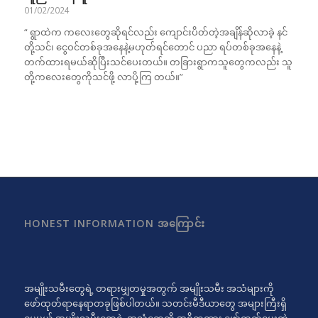
01/02/2024
“ ရွာထဲက ကလေးတွေဆိုရင်လည်း ကျောင်းပိတ်တဲ့အချိန်ဆိုလာခဲ့ နင်
တို့သင်၊ ငွေဝင်တစ်ခုအနေနဲ့မဟုတ်ရင်တောင် ပညာ ရပ်တစ်ခုအနေနဲ့
တက်ထားရမယ်ဆိုပြီးသင်ပေးတယ်။ တခြားရွာကသူတွေကလည်း သူ
တို့ကလေးတွေကိုသင်ဖို့ လာပို့ကြ တယ်။”
HONEST INFORMATION အကြောင်း
အမျိုးသမီးတွေရဲ့ တရားမျှတမှုအတွက် အမျိုးသမီး အသံများကို
ဖော်ထုတ်ရာနေရာတခုဖြစ်ပါတယ်။ သတင်းမီဒီယာတွေ အများကြီးရှိ