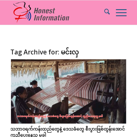
Tag Archive for:
မင်းလှ
သဘာ၀ရက်ကန်းထည်တွေနဲ့ ဒေသခံတွေ စီးပွားဖြစ်ထွန်းအောင်
ကူညီပေးနေသူ မခါ