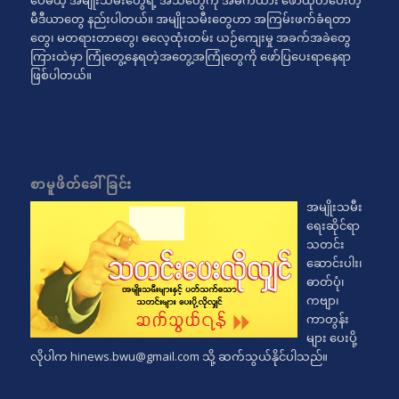
ပေမယ့် အမျိုးသမီးတွေရဲ့ အသံတွေကို အဓိကထား ဖော်ထုတ်ပေးတဲ့
မီဒီယာတွေ နည်းပါတယ်။ အမျိုးသမီးတွေဟာ အကြမ်းဖက်ခံရတာ
တွေ၊ မတရားတာတွေ၊ ဓလေ့ထုံးတမ်း ယဉ်ကျေးမှု အခက်အခဲတွေ
ကြားထဲမှာ ကြုံတွေ့နေရတဲ့အတွေ့အကြုံတွေကို ဖော်ပြပေးရာနေရာ
ဖြစ်ပါတယ်။
စာမူဖိတ်ခေါ်ခြင်း
အမျိုးသမီး
ရေးဆိုင်ရာ
သတင်း
ဆောင်းပါး၊
ဓာတ်ပုံ၊
ကဗျာ၊
ကာတွန်း
များ ပေးပို့
လိုပါက
hinews.bwu@gmail.com
သို့ ဆက်သွယ်နိုင်ပါသည်။