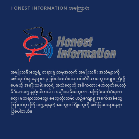
HONEST INFORMATION အကြောင်း
အမျိုးသမီးတွေရဲ့ တရားမျှတမှုအတွက် အမျိုးသမီး အသံများကို
ဖော်ထုတ်ရာနေရာတခုဖြစ်ပါတယ်။ သတင်းမီဒီယာတွေ အများကြီးရှိ
ပေမယ့် အမျိုးသမီးတွေရဲ့ အသံတွေကို အဓိကထား ဖော်ထုတ်ပေးတဲ့
မီဒီယာတွေ နည်းပါတယ်။ အမျိုးသမီးတွေဟာ အကြမ်းဖက်ခံရတာ
တွေ၊ မတရားတာတွေ၊ ဓလေ့ထုံးတမ်း ယဉ်ကျေးမှု အခက်အခဲတွေ
ကြားထဲမှာ ကြုံတွေ့နေရတဲ့အတွေ့အကြုံတွေကို ဖော်ပြပေးရာနေရာ
ဖြစ်ပါတယ်။