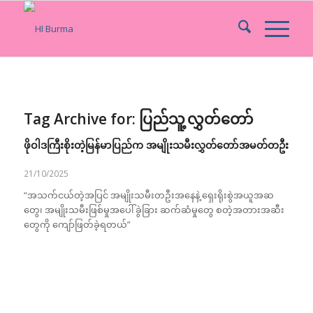
Tag Archive for:
ပြည်သူ့လွှတ်တော်
ဖိုဝါဒကြီးစိုးတဲ့မြန်မာပြည်က အမျိုးသမီးလွှတ်တော်အမတ်တဦး
21/10/2025
“အသက်ငယ်တဲ့အပြင် အမျိုးသမီးတဦးအနေနဲ့ ရှေးရိုးစွဲအယူအဆ
တွေ၊ အမျိုးသမီးဖြစ်မှုအပေါ် ခွဲခြား ဆက်ဆံမှုတွေ စတဲ့အတားအဆီး
တွေကို ကျော်ဖြတ်ခဲ့ရတယ်”