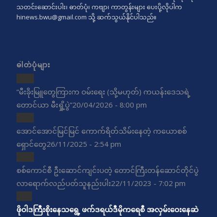
သတင်းဆောင်းပါး၊ ဓာတ်ပုံ၊ ကဗျာ၊ ကာတွန်းများ ပေးပို့လိုပါက
hinews.bwu@gmail.com
သို့ ဆက်သွယ်နိုင်ပါသည်။
ဓါတ်ပုံများ
“မီးခိုးမြူတွေကြားက ဝမ်းရေး (သို့မဟုတ်) ကယန်းဒေသရဲ့
တောင်ယာ မီးရှို့ပွဲ”
20/04/2026 - 8:00 pm
အောင်အောင်မြင်မြင် ကောက်ရိတ်သိမ်းနေတဲ့ ကယောစစ်
ရှောင်တွေ
26/11/2025 - 2:54 pm
စစ်ကောင်စီ ဦးဆောင်ကျင်းပတဲ့ တောင်ကြီးတန်ဆောင်တိုင်ပွဲ
လာရောက်လည်ပတ်သူနည်းပါး
22/11/2023 - 7:02 pm
ဖိုဝါဒကြီးစိုးနေသရွေ့ ဖက်ဒရယ်ဒီမိုကရေစီ အလှမ်းဝေးနေဆဲ