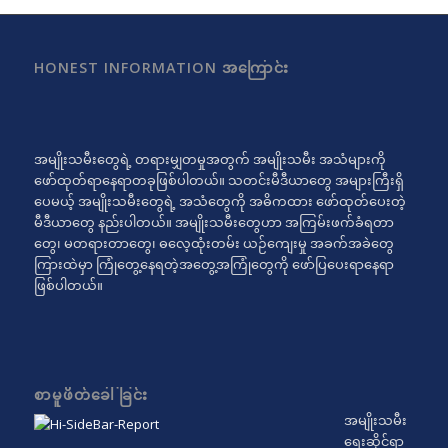
HONEST INFORMATION အကြောင်း
အမျိုးသမီးတွေရဲ့ တရားမျှတမှုအတွက် အမျိုးသမီး အသံများကို
ဖော်ထုတ်ရာနေရာတခုဖြစ်ပါတယ်။ သတင်းမီဒီယာတွေ အများကြီးရှိ
ပေမယ့် အမျိုးသမီးတွေရဲ့ အသံတွေကို အဓိကထား ဖော်ထုတ်ပေးတဲ့
မီဒီယာတွေ နည်းပါတယ်။ အမျိုးသမီးတွေဟာ အကြမ်းဖက်ခံရတာ
တွေ၊ မတရားတာတွေ၊ ဓလေ့ထုံးတမ်း ယဉ်ကျေးမှု အခက်အခဲတွေ
ကြားထဲမှာ ကြုံတွေ့နေရတဲ့အတွေ့အကြုံတွေကို ဖော်ပြပေးရာနေရာ
ဖြစ်ပါတယ်။
စာမူဖိတ်ခေါ်ခြင်း
အမျိုးသမီး
ရေးဆိုင်ရာ