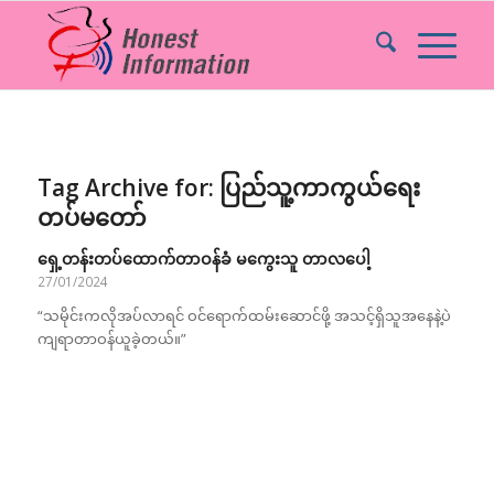
Tag Archive for:
ပြည်သူ့ကာကွယ်ရေး
တပ်မတော်
ရှေ့တန်းတပ်ထောက်တာဝန်ခံ မကွေးသူ တာလပေါ့
27/01/2024
“သမိုင်းကလိုအပ်လာရင် ဝင်ရောက်ထမ်းဆောင်ဖို့ အသင့်ရှိသူအနေနဲ့ပဲ
ကျရာတာဝန်ယူခဲ့တယ်။”