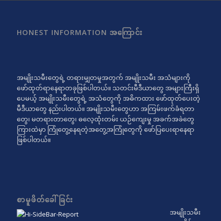
HONEST INFORMATION အကြောင်း
အမျိုးသမီးတွေရဲ့ တရားမျှတမှုအတွက် အမျိုးသမီး အသံများကို
ဖော်ထုတ်ရာနေရာတခုဖြစ်ပါတယ်။ သတင်းမီဒီယာတွေ အများကြီးရှိ
ပေမယ့် အမျိုးသမီးတွေရဲ့ အသံတွေကို အဓိကထား ဖော်ထုတ်ပေးတဲ့
မီဒီယာတွေ နည်းပါတယ်။ အမျိုးသမီးတွေဟာ အကြမ်းဖက်ခံရတာ
တွေ၊ မတရားတာတွေ၊ ဓလေ့ထုံးတမ်း ယဉ်ကျေးမှု အခက်အခဲတွေ
ကြားထဲမှာ ကြုံတွေ့နေရတဲ့အတွေ့အကြုံတွေကို ဖော်ပြပေးရာနေရာ
ဖြစ်ပါတယ်။
စာမူဖိတ်ခေါ်ခြင်း
အမျိုးသမီး