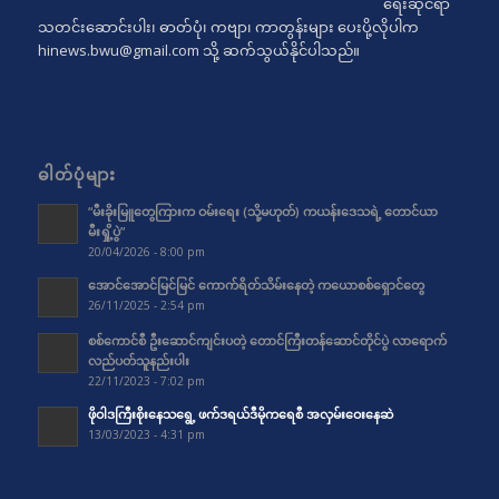
ရေးဆိုင်ရာ
သတင်းဆောင်းပါး၊ ဓာတ်ပုံ၊ ကဗျာ၊ ကာတွန်းများ ပေးပို့လိုပါက
hinews.bwu@gmail.com
သို့ ဆက်သွယ်နိုင်ပါသည်။
ဓါတ်ပုံများ
“မီးခိုးမြူတွေကြားက ဝမ်းရေး (သို့မဟုတ်) ကယန်းဒေသရဲ့ တောင်ယာ
မီးရှို့ပွဲ”
20/04/2026 - 8:00 pm
အောင်အောင်မြင်မြင် ကောက်ရိတ်သိမ်းနေတဲ့ ကယောစစ်ရှောင်တွေ
26/11/2025 - 2:54 pm
စစ်ကောင်စီ ဦးဆောင်ကျင်းပတဲ့ တောင်ကြီးတန်ဆောင်တိုင်ပွဲ လာရောက်
လည်ပတ်သူနည်းပါး
22/11/2023 - 7:02 pm
ဖိုဝါဒကြီးစိုးနေသရွေ့ ဖက်ဒရယ်ဒီမိုကရေစီ အလှမ်းဝေးနေဆဲ
13/03/2023 - 4:31 pm