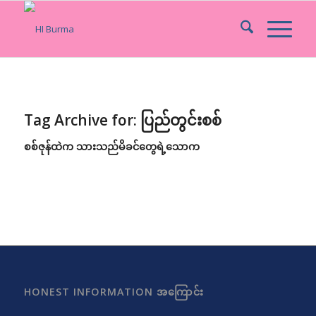
Tag Archive for:
ပြည်တွင်းစစ်
စစ်ဇုန်ထဲက သားသည်မိခင်တွေရဲ့သောက
HONEST INFORMATION အကြောင်း