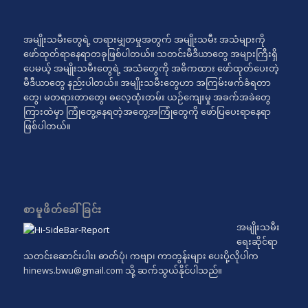
အမျိုးသမီးတွေရဲ့ တရားမျှတမှုအတွက် အမျိုးသမီး အသံများကို
ဖော်ထုတ်ရာနေရာတခုဖြစ်ပါတယ်။ သတင်းမီဒီယာတွေ အများကြီးရှိ
ပေမယ့် အမျိုးသမီးတွေရဲ့ အသံတွေကို အဓိကထား ဖော်ထုတ်ပေးတဲ့
မီဒီယာတွေ နည်းပါတယ်။ အမျိုးသမီးတွေဟာ အကြမ်းဖက်ခံရတာ
တွေ၊ မတရားတာတွေ၊ ဓလေ့ထုံးတမ်း ယဉ်ကျေးမှု အခက်အခဲတွေ
ကြားထဲမှာ ကြုံတွေ့နေရတဲ့အတွေ့အကြုံတွေကို ဖော်ပြပေးရာနေရာ
ဖြစ်ပါတယ်။
စာမူဖိတ်ခေါ်ခြင်း
အမျိုးသမီး
ရေးဆိုင်ရာ
သတင်းဆောင်းပါး၊ ဓာတ်ပုံ၊ ကဗျာ၊ ကာတွန်းများ ပေးပို့လိုပါက
hinews.bwu@gmail.com
သို့ ဆက်သွယ်နိုင်ပါသည်။