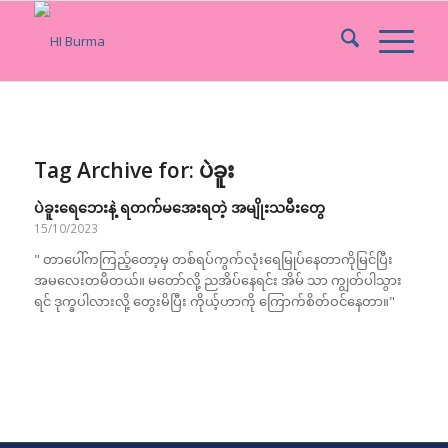
Tag Archive for:
ပဲခူး
ပဲခူးရေဘေးနဲ့ ရတက်မအေးရတဲ့ အမျိုးသမီးတွေ
15/10/2023
" တာပေါ်ကကြည့်တော့မှ တစ်ရပ်ကွက်လုံးရေမြုပ်နေတာကိုမြင်ပြီး
အမလေးတမိတယ်။ မတော်လို့ ညအိပ်နေရင်း အိမ် သာ ကျွတ်ပါသွား
ရင် ဒုက္ခပါလားလို့ တွေးမိပြီး ကိုယ့်ဟာကို ကြောက်စိတ်ဝင်နေတာ။"