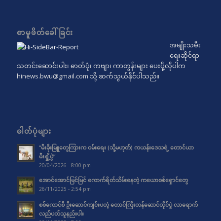
စာမူဖိတ်ခေါ်ခြင်း
အမျိုးသမီး
ရေးဆိုင်ရာ
သတင်းဆောင်းပါး၊ ဓာတ်ပုံ၊ ကဗျာ၊ ကာတွန်းများ ပေးပို့လိုပါက
hinews.bwu@gmail.com
သို့ ဆက်သွယ်နိုင်ပါသည်။
ဓါတ်ပုံများ
“မီးခိုးမြူတွေကြားက ဝမ်းရေး (သို့မဟုတ်) ကယန်းဒေသရဲ့ တောင်ယာ
မီးရှို့ပွဲ”
20/04/2026 - 8:00 pm
အောင်အောင်မြင်မြင် ကောက်ရိတ်သိမ်းနေတဲ့ ကယောစစ်ရှောင်တွေ
26/11/2025 - 2:54 pm
စစ်ကောင်စီ ဦးဆောင်ကျင်းပတဲ့ တောင်ကြီးတန်ဆောင်တိုင်ပွဲ လာရောက်
လည်ပတ်သူနည်းပါး