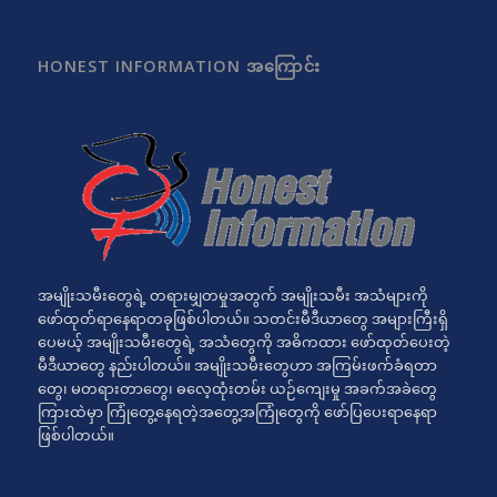
HONEST INFORMATION အကြောင်း
အမျိုးသမီးတွေရဲ့ တရားမျှတမှုအတွက် အမျိုးသမီး အသံများကို
ဖော်ထုတ်ရာနေရာတခုဖြစ်ပါတယ်။ သတင်းမီဒီယာတွေ အများကြီးရှိ
ပေမယ့် အမျိုးသမီးတွေရဲ့ အသံတွေကို အဓိကထား ဖော်ထုတ်ပေးတဲ့
မီဒီယာတွေ နည်းပါတယ်။ အမျိုးသမီးတွေဟာ အကြမ်းဖက်ခံရတာ
တွေ၊ မတရားတာတွေ၊ ဓလေ့ထုံးတမ်း ယဉ်ကျေးမှု အခက်အခဲတွေ
ကြားထဲမှာ ကြုံတွေ့နေရတဲ့အတွေ့အကြုံတွေကို ဖော်ပြပေးရာနေရာ
ဖြစ်ပါတယ်။