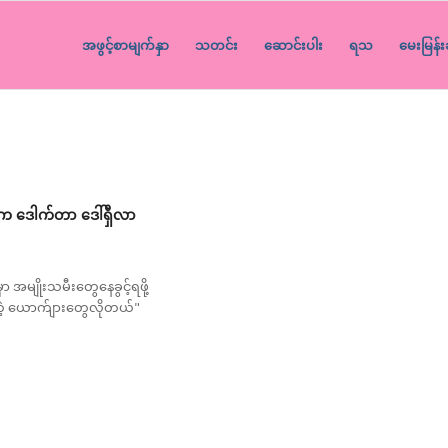
အဖွင့်စာမျက်နှာ
သတင်း
ဆောင်းပါး
ရသ
မေးမြန်း
်က ဒေါက်တာ‌ ဒေါ်ရှီလာ
ှာ အမျိုးသမီးတွေနေခွင့်ရဖို့
တဲ့ ယောက်ျားတွေလိုတယ်"