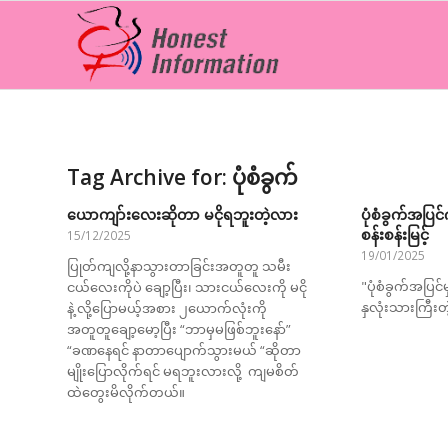
Tag Archive for:
ပုံစံခွက်
ယောကျာ်းလေးဆိုတာ မငိုရဘူးတဲ့လား
ပုံစံခွက်အပြင
စန်းစန်းမြင့်
15/12/2025
19/01/2025
ပြုတ်ကျလို့နာသွားတာခြင်းအတူတူ သမီး
"ပုံစံခွက်အပြင်မ
ငယ်လေးကိုပဲ ချော့ပြီး၊ သားငယ်လေးကို မငို
နှလုံးသားကြီး
နဲ့ လို့ပြောမယ့်အစား ၂ယောက်လုံးကို
အတူတူချော့မော့ပြီး “ဘာမှမဖြစ်ဘူးနော်”
“ခဏနေရင် နာတာပျောက်သွားမယ် “ဆိုတာ
မျိုးပြောလိုက်ရင် မရဘူးလားလို့ ကျမစိတ်
ထဲတွေးမိလိုက်တယ်။