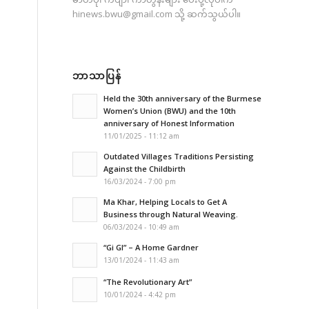
hinews.bwu@gmail.com
သို့ ဆက်သွယ်ပါ။
ဘာသာပြန်
Held the 30th anniversary of the Burmese
Women’s Union (BWU) and the 10th
anniversary of Honest Information
11/01/2025 - 11:12 am
Outdated Villages Traditions Persisting
Against the Childbirth
16/03/2024 - 7:00 pm
Ma Khar, Helping Locals to Get A
Business through Natural Weaving.
06/03/2024 - 10:49 am
“Gi GI” – A Home Gardner
13/01/2024 - 11:43 am
“The Revolutionary Art”
10/01/2024 - 4:42 pm