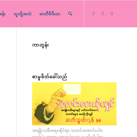
ခန်း
သူတို့အသံ
မာတီမီဒီယာ
ကာတွန်း
စာမူဖိတ်ခေါ်သည်
အမျိုးသမီးရေးဆိုင်ရာ သတင်းဆောင်းပါး၊
ဓာတ်ပုံ၊ ကဗျာ၊ ကာတွန်းများ ပေးပို့လိုပါက