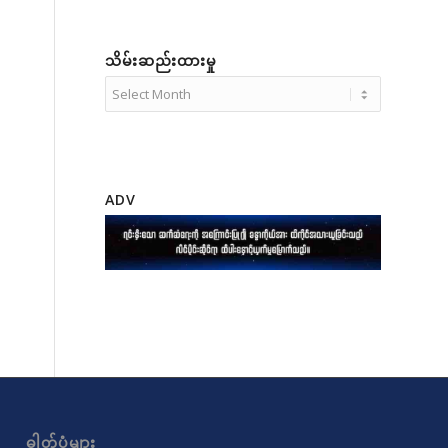
သိမ်းဆည်းထားမှု
ADV
ဓါတ်ပုံများ