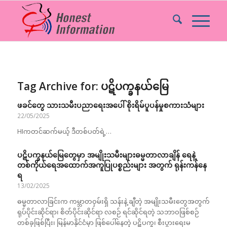
Tag Archive for:
ပဋိပက္ခနယ်မြေ
ဖခင်တွေ သားသမီးပညာရေးအပေါ် စိုးရိမ်ပူပန်မှုစကားသံများ
22/05/2025
HIကတင်ဆက်မယ့် ဒီတစ်ပတ်ရဲ့…
ပဋိပက္ခနယ်မြေတွေမှာ အမျိုးသမီးများဓမ္မတာလာချိန် ရေနဲ့
တစ်ကိုယ်ရေအထောက်အကူပြုပစ္စည်းများ အတွက် ရုန်းကန်နေ
ရ
13/02/2025
ဓမ္မတာလာခြင်းက ကမ္ဘာတဝှမ်းရှိ သန်းနဲ့ ချီတဲ့ အမျိုးသမီးတွေအတွက်
ရုပ်ပိုင်းဆိုင်ရာ၊ စိတ်ပိုင်းဆိုင်ရာ လစဉ် ရင်ဆိုင်ရတဲ့ သဘာဝဖြစ်စဉ်
တစ်ခုဖြစ်ပြီး၊ မြန်မာနိုင်ငံမှာ ဖြစ်ပေါ်နေတဲ့ ပဋိပက္ခ၊ စီးပွားရေးမ