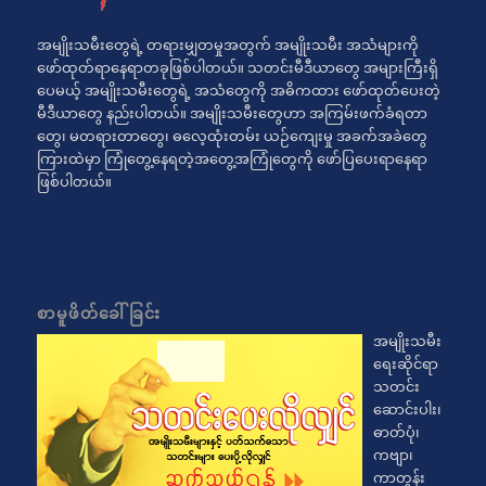
အမျိုးသမီးတွေရဲ့ တရားမျှတမှုအတွက် အမျိုးသမီး အသံများကို
ဖော်ထုတ်ရာနေရာတခုဖြစ်ပါတယ်။ သတင်းမီဒီယာတွေ အများကြီးရှိ
ပေမယ့် အမျိုးသမီးတွေရဲ့ အသံတွေကို အဓိကထား ဖော်ထုတ်ပေးတဲ့
မီဒီယာတွေ နည်းပါတယ်။ အမျိုးသမီးတွေဟာ အကြမ်းဖက်ခံရတာ
တွေ၊ မတရားတာတွေ၊ ဓလေ့ထုံးတမ်း ယဉ်ကျေးမှု အခက်အခဲတွေ
ကြားထဲမှာ ကြုံတွေ့နေရတဲ့အတွေ့အကြုံတွေကို ဖော်ပြပေးရာနေရာ
ဖြစ်ပါတယ်။
စာမူဖိတ်ခေါ်ခြင်း
အမျိုးသမီး
ရေးဆိုင်ရာ
သတင်း
ဆောင်းပါး၊
ဓာတ်ပုံ၊
ကဗျာ၊
ကာတွန်း