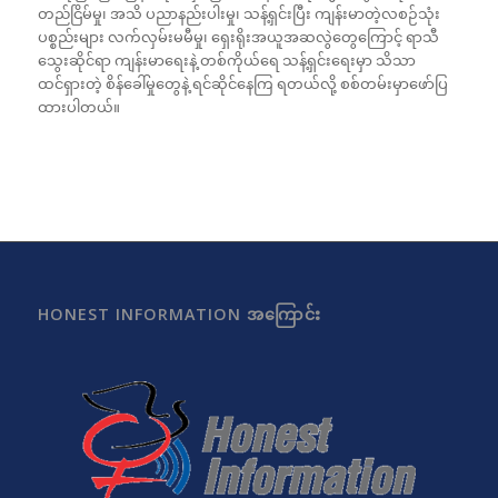
တည်ငြိမ်မှု၊ အသိ ပညာနည်းပါးမှု၊ သန့်ရှင်းပြီး ကျန်းမာတဲ့လစဉ်သုံး
ပစ္စည်းများ လက်လှမ်းမမီမှု၊ ရှေးရိုးအယူအဆလွဲတွေကြောင့် ရာသီ
သွေးဆိုင်ရာ ကျန်းမာရေးနဲ့ တစ်ကိုယ်ရေ သန့်ရှင်းရေးမှာ သိသာ
ထင်ရှားတဲ့ စိန်ခေါ်မှုတွေနဲ့ ရင်ဆိုင်နေကြ ရတယ်လို့ စစ်တမ်းမှာဖော်ပြ
ထားပါတယ်။
HONEST INFORMATION အကြောင်း