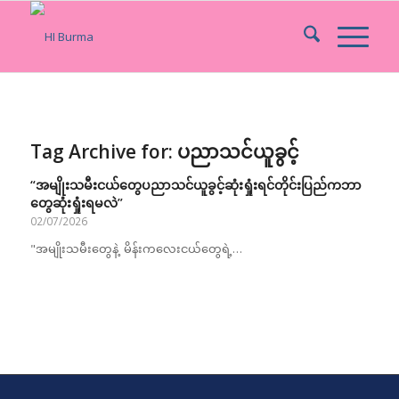
Tag Archive for:
ပညာသင်ယူခွင့်
“အမျိုးသမီးငယ်တွေပညာသင်ယူခွင့်ဆုံးရှုံးရင်တိုင်းပြည်ကဘာ
တွေဆုံးရှုံးရမလဲ”
02/07/2026
"အမျိုးသမီးတွေနဲ့ မိန်းကလေးငယ်တွေရဲ့…