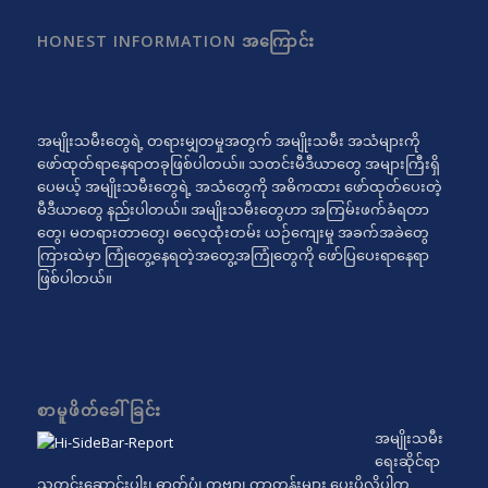
HONEST INFORMATION အကြောင်း
အမျိုးသမီးတွေရဲ့ တရားမျှတမှုအတွက် အမျိုးသမီး အသံများကို
ဖော်ထုတ်ရာနေရာတခုဖြစ်ပါတယ်။ သတင်းမီဒီယာတွေ အများကြီးရှိ
ပေမယ့် အမျိုးသမီးတွေရဲ့ အသံတွေကို အဓိကထား ဖော်ထုတ်ပေးတဲ့
မီဒီယာတွေ နည်းပါတယ်။ အမျိုးသမီးတွေဟာ အကြမ်းဖက်ခံရတာ
တွေ၊ မတရားတာတွေ၊ ဓလေ့ထုံးတမ်း ယဉ်ကျေးမှု အခက်အခဲတွေ
ကြားထဲမှာ ကြုံတွေ့နေရတဲ့အတွေ့အကြုံတွေကို ဖော်ပြပေးရာနေရာ
ဖြစ်ပါတယ်။
စာမူဖိတ်ခေါ်ခြင်း
အမျိုးသမီး
ရေးဆိုင်ရာ
သတင်းဆောင်းပါး၊ ဓာတ်ပုံ၊ ကဗျာ၊ ကာတွန်းများ ပေးပို့လိုပါက