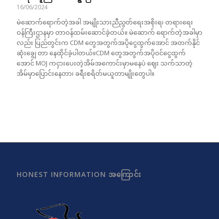
16/06/2024
မဲဆောက်ရောက်တဲ့အခါ အမျိုးသားညီညွတ်ရေးအစိုးရ၊ တရားရေး
ဝန်ကြီးဌာနမှာ တာဝန်ထမ်းဆောင်ခဲ့တယ်။ မဲဆောက် ရောက်တဲ့အခါမှာ
လည်း ပြည်တွင်းက CDM တွေအတွက်အပိုငွေထွက်အောင် အတက်နိုင်
ဆုံးချွေ တာ နေထိုင်ခဲ့ပါတယ်။CDM တွေအတွက်အပိုဝင်ငွေထွက်
အောင် MOJ ကငှားပေးတဲ့အိမ်အကောင်းမှာမနေပဲ ဈေး သက်သာတဲ့
အိမ်မှာပြောင်းနေတာ၊ ခရီးစရိတ်မယူတာမျိုးတွေပါ။
HONEST INFORMATION အကြောင်း