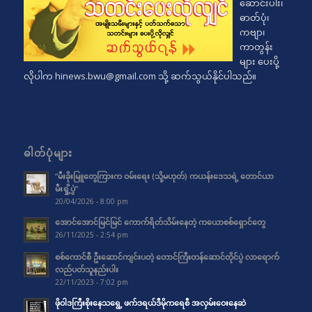
ဆောင်းပါး၊
ဓာတ်ပုံ၊
ကဗျာ၊
ကာတွန်း
များ ပေးပို့
လိုပါက
hinews.bwu@gmail.com
သို့ ဆက်သွယ်နိုင်ပါသည်။
ဓါတ်ပုံများ
“မီးခိုးမြူတွေကြားက ဝမ်းရေး (သို့မဟုတ်) ကယန်းဒေသရဲ့ တောင်ယာ
မီးရှို့ပွဲ”
20/04/2026 - 8:00 pm
အောင်အောင်မြင်မြင် ကောက်ရိတ်သိမ်းနေတဲ့ ကယောစစ်ရှောင်တွေ
26/11/2025 - 2:54 pm
စစ်ကောင်စီ ဦးဆောင်ကျင်းပတဲ့ တောင်ကြီးတန်ဆောင်တိုင်ပွဲ လာရောက်
လည်ပတ်သူနည်းပါး
22/11/2023 - 7:02 pm
ဖိုဝါဒကြီးစိုးနေသရွေ့ ဖက်ဒရယ်ဒီမိုကရေစီ အလှမ်းဝေးနေဆဲ