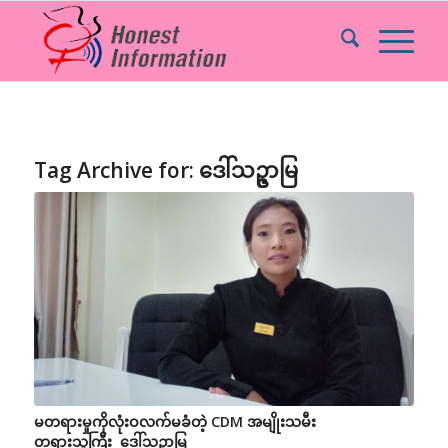
Tag Archive for:
ဒေါ်သဥ္ဇာမြ
မတရားမှုကိုလုံးဝလက်မခံတဲ့ CDM အမျိုးသမီး
တရားသူကြီး ဒေါ်သဥ္ဇာမြ