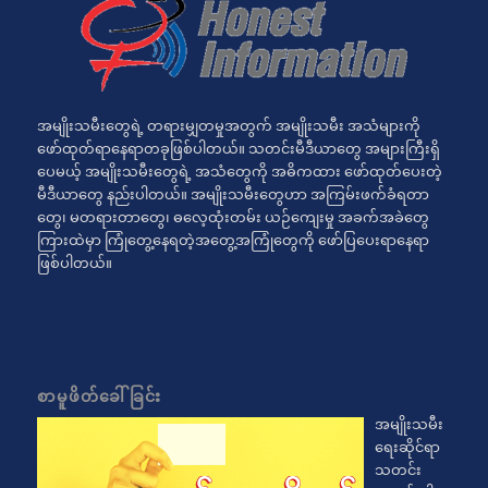
အမျိုးသမီးတွေရဲ့ တရားမျှတမှုအတွက် အမျိုးသမီး အသံများကို
ဖော်ထုတ်ရာနေရာတခုဖြစ်ပါတယ်။ သတင်းမီဒီယာတွေ အများကြီးရှိ
ပေမယ့် အမျိုးသမီးတွေရဲ့ အသံတွေကို အဓိကထား ဖော်ထုတ်ပေးတဲ့
မီဒီယာတွေ နည်းပါတယ်။ အမျိုးသမီးတွေဟာ အကြမ်းဖက်ခံရတာ
တွေ၊ မတရားတာတွေ၊ ဓလေ့ထုံးတမ်း ယဉ်ကျေးမှု အခက်အခဲတွေ
ကြားထဲမှာ ကြုံတွေ့နေရတဲ့အတွေ့အကြုံတွေကို ဖော်ပြပေးရာနေရာ
ဖြစ်ပါတယ်။
စာမူဖိတ်ခေါ်ခြင်း
အမျိုးသမီး
ရေးဆိုင်ရာ
သတင်း