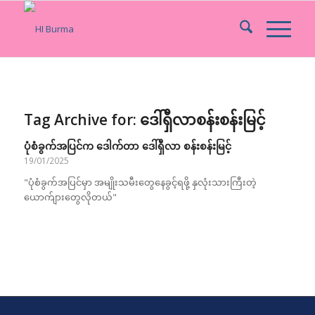
Tag Archive for:
ဒေါ်ရှီလာစန်းစန်းမြင့်
ပုံစံခွက်အပြင်က ဒေါက်တာ‌ ဒေါ်ရှီလာ စန်းစန်းမြင့်
19/01/2025
"ပုံစံခွက်အပြင်မှာ အမျိုးသမီးတွေနေခွင့်ရဖို့ နှလုံးသားကြီးတဲ့
ယောက်ျားတွေလိုတယ်"