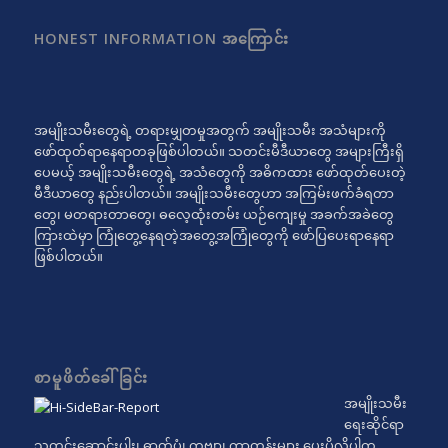
HONEST INFORMATION အကြောင်း
အမျိုးသမီးတွေရဲ့ တရားမျှတမှုအတွက် အမျိုးသမီး အသံများကို
ဖော်ထုတ်ရာနေရာတခုဖြစ်ပါတယ်။ သတင်းမီဒီယာတွေ အများကြီးရှိ
ပေမယ့် အမျိုးသမီးတွေရဲ့ အသံတွေကို အဓိကထား ဖော်ထုတ်ပေးတဲ့
မီဒီယာတွေ နည်းပါတယ်။ အမျိုးသမီးတွေဟာ အကြမ်းဖက်ခံရတာ
တွေ၊ မတရားတာတွေ၊ ဓလေ့ထုံးတမ်း ယဉ်ကျေးမှု အခက်အခဲတွေ
ကြားထဲမှာ ကြုံတွေ့နေရတဲ့အတွေ့အကြုံတွေကို ဖော်ပြပေးရာနေရာ
ဖြစ်ပါတယ်။
စာမူဖိတ်ခေါ်ခြင်း
အမျိုးသမီး
ရေးဆိုင်ရာ
သတင်းဆောင်းပါး၊ ဓာတ်ပုံ၊ ကဗျာ၊ ကာတွန်းများ ပေးပို့လိုပါက