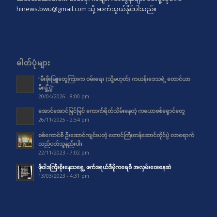
hinews.bwu@gmail.com
သို့ ဆက်သွယ်နိုင်ပါသည်။
ဓါတ်ပုံများ
“မီးခိုးမြူတွေကြားက ဝမ်းရေး (သို့မဟုတ်) ကယန်းဒေသရဲ့ တောင်ယာ
မီးရှို့ပွဲ”
20/04/2026 - 8:00 pm
အောင်အောင်မြင်မြင် ကောက်ရိတ်သိမ်းနေတဲ့ ကယောစစ်ရှောင်တွေ
26/11/2025 - 2:54 pm
စစ်ကောင်စီ ဦးဆောင်ကျင်းပတဲ့ တောင်ကြီးတန်ဆောင်တိုင်ပွဲ လာရောက်
လည်ပတ်သူနည်းပါး
22/11/2023 - 7:02 pm
ဖိုဝါဒကြီးစိုးနေသရွေ့ ဖက်ဒရယ်ဒီမိုကရေစီ အလှမ်းဝေးနေဆဲ
13/03/2023 - 4:31 pm