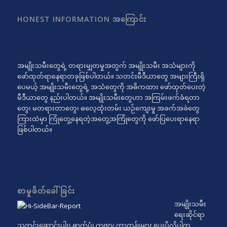
HONEST INFORMATION အကြောင်း
အမျိုးသမီးတွေရဲ့ တရားမျှတမှုအတွက် အမျိုးသမီး အသံများကို
ဖော်ထုတ်ရာနေရာတခုဖြစ်ပါတယ်။ သတင်းမီဒီယာတွေ အများကြီးရှိ
ပေမယ့် အမျိုးသမီးတွေရဲ့ အသံတွေကို အဓိကထား ဖော်ထုတ်ပေးတဲ့
မီဒီယာတွေ နည်းပါတယ်။ အမျိုးသမီးတွေဟာ အကြမ်းဖက်ခံရတာ
တွေ၊ မတရားတာတွေ၊ ဓလေ့ထုံးတမ်း ယဉ်ကျေးမှု အခက်အခဲတွေ
ကြားထဲမှာ ကြုံတွေ့နေရတဲ့အတွေ့အကြုံတွေကို ဖော်ပြပေးရာနေရာ
ဖြစ်ပါတယ်။
စာမူဖိတ်ခေါ်ခြင်း
အမျိုးသမီး
ရေးဆိုင်ရာ
သတင်းဆောင်းပါး၊ ဓာတ်ပုံ၊ ကဗျာ၊ ကာတွန်းများ ပေးပို့လိုပါက