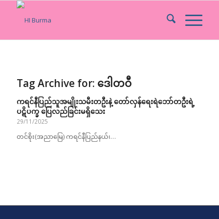
Tag Archive for:
ဒေါတဝီ
ကရင်နီပြည်သူအမျိုးသမီးတဦးနဲ့ တော်လှန်ရေးရဲဘော်တဦးရဲ့
ပဋိပက္ခ ပြေလည်ခြင်းမရှိသေး
29/11/2025
တင်စိုး(အညာမြေ) ကရင်နီပြည်နယ်၊…