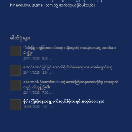
hinews.bwu@gmail.com
သို့ ဆက်သွယ်နိုင်ပါသည်။
ဓါတ်ပုံများ
“မီးခိုးမြူတွေကြားက ဝမ်းရေး (သို့မဟုတ်) ကယန်းဒေသရဲ့ တောင်ယာ
မီးရှို့ပွဲ”
20/04/2026 - 8:00 pm
အောင်အောင်မြင်မြင် ကောက်ရိတ်သိမ်းနေတဲ့ ကယောစစ်ရှောင်တွေ
26/11/2025 - 2:54 pm
စစ်ကောင်စီ ဦးဆောင်ကျင်းပတဲ့ တောင်ကြီးတန်ဆောင်တိုင်ပွဲ လာရောက်
လည်ပတ်သူနည်းပါး
22/11/2023 - 7:02 pm
ဖိုဝါဒကြီးစိုးနေသရွေ့ ဖက်ဒရယ်ဒီမိုကရေစီ အလှမ်းဝေးနေဆဲ
13/03/2023 - 4:31 pm