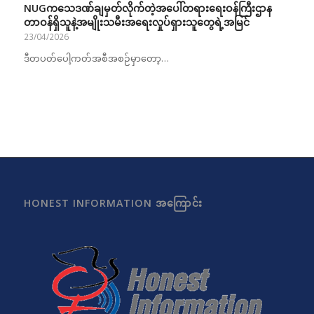
NUGကသေဒဏ်ချမှတ်လိုက်တဲ့အပေါ်တရားရေးဝန်ကြီးဌာန
တာဝန်ရှိသူနဲ့အမျိုးသမီးအရေးလှုပ်ရှားသူတွေရဲ့အမြင်
23/04/2026
ဒီတပတ်ပေါ့ကတ်အစီအစဉ်မှာတော့…
HONEST INFORMATION အကြောင်း