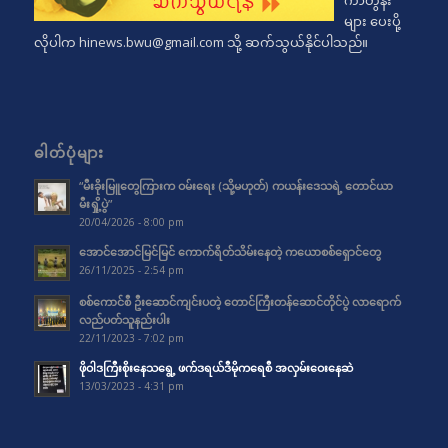
များ ပေးပို့
လိုပါက
hinews.bwu@gmail.com
သို့ ဆက်သွယ်နိုင်ပါသည်။
ဓါတ်ပုံများ
“မီးခိုးမြူတွေကြားက ဝမ်းရေး (သို့မဟုတ်) ကယန်းဒေသရဲ့ တောင်ယာ
မီးရှို့ပွဲ”
20/04/2026 - 8:00 pm
အောင်အောင်မြင်မြင် ကောက်ရိတ်သိမ်းနေတဲ့ ကယောစစ်ရှောင်တွေ
26/11/2025 - 2:54 pm
စစ်ကောင်စီ ဦးဆောင်ကျင်းပတဲ့ တောင်ကြီးတန်ဆောင်တိုင်ပွဲ လာရောက်
လည်ပတ်သူနည်းပါး
22/11/2023 - 7:02 pm
ဖိုဝါဒကြီးစိုးနေသရွေ့ ဖက်ဒရယ်ဒီမိုကရေစီ အလှမ်းဝေးနေဆဲ
13/03/2023 - 4:31 pm