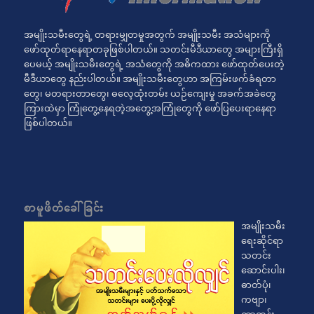
အမျိုးသမီးတွေရဲ့ တရားမျှတမှုအတွက် အမျိုးသမီး အသံများကို
ဖော်ထုတ်ရာနေရာတခုဖြစ်ပါတယ်။ သတင်းမီဒီယာတွေ အများကြီးရှိ
ပေမယ့် အမျိုးသမီးတွေရဲ့ အသံတွေကို အဓိကထား ဖော်ထုတ်ပေးတဲ့
မီဒီယာတွေ နည်းပါတယ်။ အမျိုးသမီးတွေဟာ အကြမ်းဖက်ခံရတာ
တွေ၊ မတရားတာတွေ၊ ဓလေ့ထုံးတမ်း ယဉ်ကျေးမှု အခက်အခဲတွေ
ကြားထဲမှာ ကြုံတွေ့နေရတဲ့အတွေ့အကြုံတွေကို ဖော်ပြပေးရာနေရာ
ဖြစ်ပါတယ်။
စာမူဖိတ်ခေါ်ခြင်း
အမျိုးသမီး
ရေးဆိုင်ရာ
သတင်း
ဆောင်းပါး၊
ဓာတ်ပုံ၊
ကဗျာ၊
ကာတွန်း