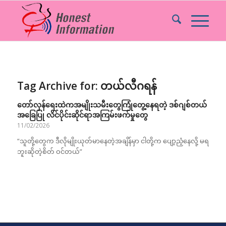
Tag Archive for:
တယ်လီဂရန်
တော်လှန်ရေးထဲကအမျိုးသမီးတွေကြုံတွေ့နေရတဲ့ ဒစ်ဂျစ်တယ်
အခြေပြု လိင်ပိုင်းဆိုင်ရာအကြမ်းဖက်မှုတွေ
11/02/2026
“သူတို့တွေက ဒီလိုမျိုးယုတ်မာနေတဲ့အချိန်မှာ ငါတို့က ပျော့ညံ့နေလို့ မရ
ဘူးဆိုတဲ့စိတ် ဝင်တယ်”