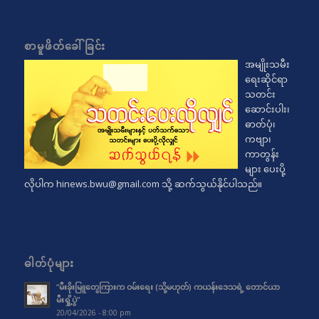
စာမူဖိတ်ခေါ်ခြင်း
အမျိုးသမီး
ရေးဆိုင်ရာ
သတင်း
ဆောင်းပါး၊
ဓာတ်ပုံ၊
ကဗျာ၊
ကာတွန်း
များ ပေးပို့
လိုပါက
hinews.bwu@gmail.com
သို့ ဆက်သွယ်နိုင်ပါသည်။
ဓါတ်ပုံများ
“မီးခိုးမြူတွေကြားက ဝမ်းရေး (သို့မဟုတ်) ကယန်းဒေသရဲ့ တောင်ယာ
မီးရှို့ပွဲ”
20/04/2026 - 8:00 pm