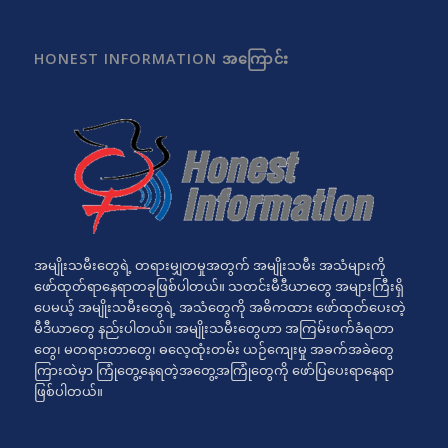
HONEST INFORMATION အကြောင်း
အမျိုးသမီးတွေရဲ့ တရားမျှတမှုအတွက် အမျိုးသမီး အသံများကို
ဖော်ထုတ်ရာနေရာတခုဖြစ်ပါတယ်။ သတင်းမီဒီယာတွေ အများကြီးရှိ
ပေမယ့် အမျိုးသမီးတွေရဲ့ အသံတွေကို အဓိကထား ဖော်ထုတ်ပေးတဲ့
မီဒီယာတွေ နည်းပါတယ်။ အမျိုးသမီးတွေဟာ အကြမ်းဖက်ခံရတာ
တွေ၊ မတရားတာတွေ၊ ဓလေ့ထုံးတမ်း ယဉ်ကျေးမှု အခက်အခဲတွေ
ကြားထဲမှာ ကြုံတွေ့နေရတဲ့အတွေ့အကြုံတွေကို ဖော်ပြပေးရာနေရာ
ဖြစ်ပါတယ်။