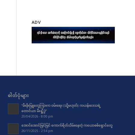
ADV
ဓါတ်ပုံများ
“မီးခိုးမြူတွေကြားက ဝမ်းရေး (သို့မဟုတ်) ကယန်းဒေသရဲ့
တောင်ယာ မီးရှို့ပွဲ”
20/04/2026 - 8:00 pm
အောင်အောင်မြင်မြင် ကောက်ရိတ်သိမ်းနေတဲ့ ကယောစစ်ရှောင်တွေ
26/11/2025 - 2:54 pm