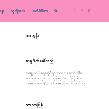
ခန်း
သူတို့အသံ
မာတီမီဒီယာ
ကာတွန်း
စာမူဖိတ်ခေါ်သည်
အမျိုးသမီးရေးဆိုင်ရာ သတင်းဆောင်းပါး၊
ဓာတ်ပုံ၊ ကဗျာ၊ ကာတွန်းများ ပေးပို့လိုပါက
hinews.bwu@gmail.com
သို့ ဆက်သွယ်ပါ။
ဘာသာပြန်