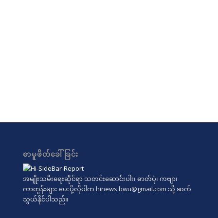
စာမူဖိတ်ခေါ်ခြင်း
အမျိုးသမီးရေးဆိုင်ရာ သတင်းဆောင်းပါး၊ ဓာတ်ပုံ၊ ကဗျာ၊
ကာတွန်းများ ပေးပို့လိုပါက
hinews.bwu@gmail.com
သို့ ဆက်
သွယ်နိုင်ပါသည်။