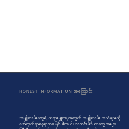
HONEST INFORMATION အကြောင်း
အမျိုးသမီးတွေရဲ့ တရားမျှတမှုအတွက် အမျိုးသမီး အသံများကို
ဖော်ထုတ်ရာနေရာတခုဖြစ်ပါတယ်။ သတင်းမီဒီယာတွေ အများ