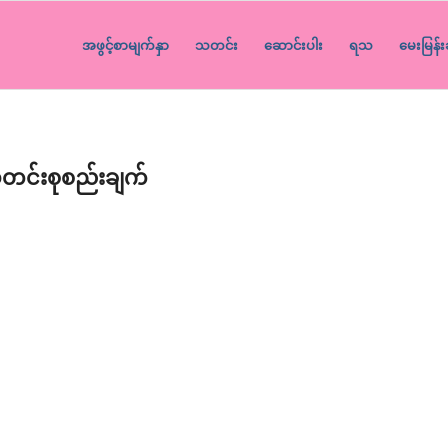
အဖွင့်စာမျက်နှာ
သတင်း
ဆောင်းပါး
ရသ
မေးမြန်း
င်းစုစည်းချက်