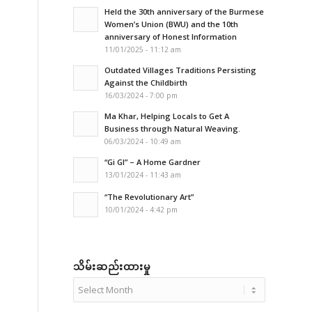
Held the 30th anniversary of the Burmese
Women’s Union (BWU) and the 10th
anniversary of Honest Information
11/01/2025 - 11:12 am
Outdated Villages Traditions Persisting
Against the Childbirth
16/03/2024 - 7:00 pm
Ma Khar, Helping Locals to Get A
Business through Natural Weaving.
06/03/2024 - 10:49 am
“Gi GI” – A Home Gardner
13/01/2024 - 11:43 am
“The Revolutionary Art”
10/01/2024 - 4:42 pm
သိမ်းဆည်းထားမှု