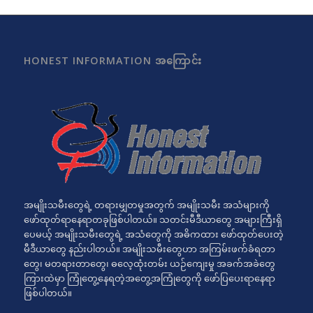
HONEST INFORMATION အကြောင်း
အမျိုးသမီးတွေရဲ့ တရားမျှတမှုအတွက် အမျိုးသမီး အသံများကို
ဖော်ထုတ်ရာနေရာတခုဖြစ်ပါတယ်။ သတင်းမီဒီယာတွေ အများကြီးရှိ
ပေမယ့် အမျိုးသမီးတွေရဲ့ အသံတွေကို အဓိကထား ဖော်ထုတ်ပေးတဲ့
မီဒီယာတွေ နည်းပါတယ်။ အမျိုးသမီးတွေဟာ အကြမ်းဖက်ခံရတာ
တွေ၊ မတရားတာတွေ၊ ဓလေ့ထုံးတမ်း ယဉ်ကျေးမှု အခက်အခဲတွေ
ကြားထဲမှာ ကြုံတွေ့နေရတဲ့အတွေ့အကြုံတွေကို ဖော်ပြပေးရာနေရာ
ဖြစ်ပါတယ်။