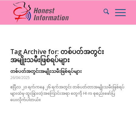
Tag Archive for:
တစ်ပတ်အတွင်း
အမျိုးသမီးဖြစ်ရပ်များ
တစ်ပတ်အတွင်းအမျိုးသမီးဖြစ်ရပ်များ
26/04/2025
ဧပြီလ ၂၀ ရက်ကနေ ၂၆ ရက်အတွင်း တစ်ပတ်တာအမျိုးသမီးဖြစ်ရပ်
များထဲမှ ထူးခြားတဲ့အကြောင်းအရာ တွေကို HI က စုစည်းဖော်ပြ
ပေးလိုက်ပါတယ်။