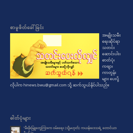
စာမူဖိတ်ခေါ်ခြင်း
အမျိုးသမီး
ရေးဆိုင်ရာ
သတင်း
ဆောင်းပါး၊
ဓာတ်ပုံ၊
ကဗျာ၊
ကာတွန်း
များ ပေးပို့
လိုပါက
hinews.bwu@gmail.com
သို့ ဆက်သွယ်နိုင်ပါသည်။
ဓါတ်ပုံများ
“မီးခိုးမြူတွေကြားက ဝမ်းရေး (သို့မဟုတ်) ကယန်းဒေသရဲ့ တောင်ယာ