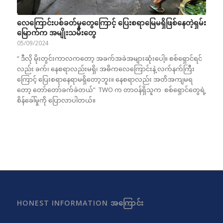
လေကြောင်းပစ်ခတ်မှုတွေကြောင့် ပြေးစရာမြေမရှိဖြစ်နေတဲ့ရှမ်း
မြောက်က အမျိုးသမီးတွေ
05/09/2024
“ ဒီလို မိုးတွင်းကာလကတော့ အခက်အခဲအများဆုံးပေါ့။ စစ်ရှောင်ရင်
လည်း ခက်၊ နေစရာလည်းမရှိ၊ အဓိကလေကြောင်းနဲ့ လက်နက်ကြီး
ကြောင့် ပြေးစရာနေရာမရှိတော့ဘူး။ နေစရာလည်း အတိအကျမရ
တော့ တော်တော်ခက်ခဲတယ်” TWO က တာဝန်ရှိသူက စစ်ရှောင်တွေရဲ့
စိန်ခေါ်မှုကို ပြောလာပါတယ်။
HONEST INFORMATION အကြောင်း