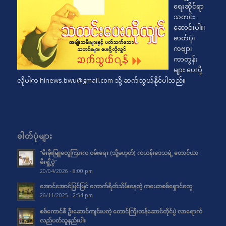
ရေးဆိုင်ရာ
သတင်း
ဆောင်းပါး၊
ဓာတ်ပုံ၊
ကဗျာ၊
ကာတွန်း
များ ပေးပို့
လိုပါက
hinews.bwu@gmail.com
သို့ ဆက်သွယ်နိုင်ပါသည်။
ဓါတ်ပုံများ
“မီးခိုးမြူတွေကြားက ဝမ်းရေး (သို့မဟုတ်) ကယန်းဒေသရဲ့ တောင်ယာ
မီးရှို့ပွဲ”
20/04/2026 - 8:00 pm
အောင်အောင်မြင်မြင် ကောက်ရိတ်သိမ်းနေတဲ့ ကယောစစ်ရှောင်တွေ
26/11/2025 - 2:54 pm
စစ်ကောင်စီ ဦးဆောင်ကျင်းပတဲ့ တောင်ကြီးတန်ဆောင်တိုင်ပွဲ လာရောက်
လည်ပတ်သူနည်းပါး