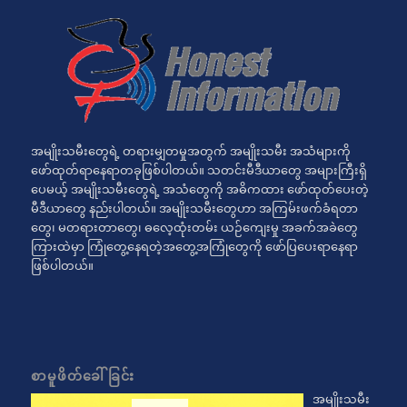
အမျိုးသမီးတွေရဲ့ တရားမျှတမှုအတွက် အမျိုးသမီး အသံများကို
ဖော်ထုတ်ရာနေရာတခုဖြစ်ပါတယ်။ သတင်းမီဒီယာတွေ အများကြီးရှိ
ပေမယ့် အမျိုးသမီးတွေရဲ့ အသံတွေကို အဓိကထား ဖော်ထုတ်ပေးတဲ့
မီဒီယာတွေ နည်းပါတယ်။ အမျိုးသမီးတွေဟာ အကြမ်းဖက်ခံရတာ
တွေ၊ မတရားတာတွေ၊ ဓလေ့ထုံးတမ်း ယဉ်ကျေးမှု အခက်အခဲတွေ
ကြားထဲမှာ ကြုံတွေ့နေရတဲ့အတွေ့အကြုံတွေကို ဖော်ပြပေးရာနေရာ
ဖြစ်ပါတယ်။
စာမူဖိတ်ခေါ်ခြင်း
အမျိုးသမီး