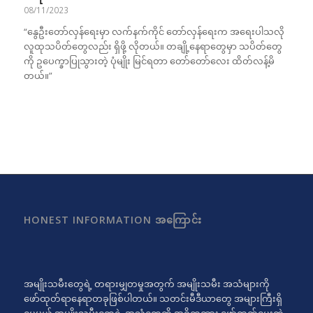
08/11/2023
“နွေဦးတော်လှန်ရေးမှာ လက်နက်ကိုင် တော်လှန်ရေးက အရေးပါသလို
လူထုသပိတ်တွေလည်း ရှိဖို့ လိုတယ်။ တချို့နေရာတွေမှာ သပိတ်တွေ
ကို ဥပေက္ခာပြုသွားတဲ့ ပုံမျိုး မြင်ရတာ တော်တော်လေး ထိတ်လန့်မိ
တယ်။”
HONEST INFORMATION အကြောင်း
အမျိုးသမီးတွေရဲ့ တရားမျှတမှုအတွက် အမျိုးသမီး အသံများကို
ဖော်ထုတ်ရာနေရာတခုဖြစ်ပါတယ်။ သတင်းမီဒီယာတွေ အများကြီးရှိ