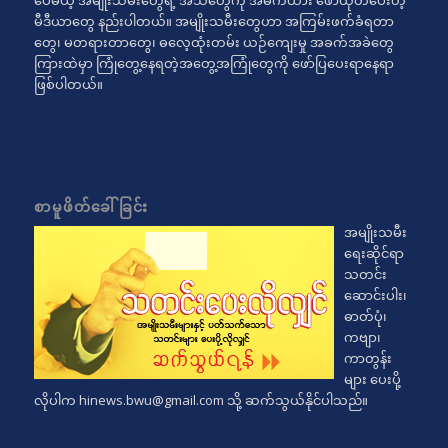
ပေမယ့် အမျိုးသမီးတွေရဲ့ အသံတွေကို အဓိကထား ဖော်ထုတ်ပေးတဲ့
မီဒီယာတွေ နည်းပါတယ်။ အမျိုးသမီးတွေဟာ အကြမ်းဖက်ခံရတာ
တွေ၊ မတရားတာတွေ၊ ဓလေ့ထုံးတမ်း ယဉ်ကျေးမှု အခက်အခဲတွေ
ကြားထဲမှာ ကြုံတွေ့နေရတဲ့အတွေ့အကြုံတွေကို ဖော်ပြပေးရာနေရာ
ဖြစ်ပါတယ်။
စာမူဖိတ်ခေါ်ခြင်း
အမျိုးသမီး
ရေးဆိုင်ရာ
သတင်း
ဆောင်းပါး၊
ဓာတ်ပုံ၊
ကဗျာ၊
ကာတွန်း
များ ပေးပို့
လိုပါက
hinews.bwu@gmail.com
သို့ ဆက်သွယ်နိုင်ပါသည်။