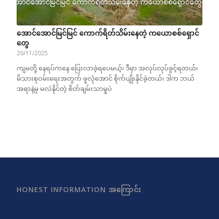
အောင်အောင်မြင်မြင် ကောက်ရိတ်သိမ်းနေတဲ့ ကယောစစ်ရှောင်
တွေ
26/11/2025
ကျမတို့ နေရပ်ကနေ ပြေးလာခဲ့ရပေမယ့်၊ ဒီမှာ အလုပ်လုပ်ခွင့်ရတယ်၊
မိသားစုဝမ်းရေးအတွက် ဖူလုံအောင် စိုက်ပျိုးနိုင်ခဲ့တယ်၊ ဒါက ဘယ်
အရာနဲ့မှ မလဲနိုင်တဲ့ စိတ်ချမ်းသာမှုပဲ
HONEST INFORMATION အကြောင်း