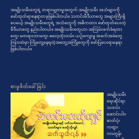
အမျိုးသမီးတွေရဲ့ တရားမျှတမှုအတွက် အမျိုးသမီး အသံများကို
ဖော်ထုတ်ရာနေရာတခုဖြစ်ပါတယ်။ သတင်းမီဒီယာတွေ အများကြီးရှိ
ပေမယ့် အမျိုးသမီးတွေရဲ့ အသံတွေကို အဓိကထား ဖော်ထုတ်ပေးတဲ့
မီဒီယာတွေ နည်းပါတယ်။ အမျိုးသမီးတွေဟာ အကြမ်းဖက်ခံရတာ
တွေ၊ မတရားတာတွေ၊ ဓလေ့ထုံးတမ်း ယဉ်ကျေးမှု အခက်အခဲတွေ
ကြားထဲမှာ ကြုံတွေ့နေရတဲ့အတွေ့အကြုံတွေကို ဖော်ပြပေးရာနေရာ
ဖြစ်ပါတယ်။
စာမူဖိတ်ခေါ်ခြင်း
အမျိုးသမီး
ရေးဆိုင်ရာ
သတင်း
ဆောင်းပါး၊
ဓာတ်ပုံ၊
ကဗျာ၊
ကာတွန်း