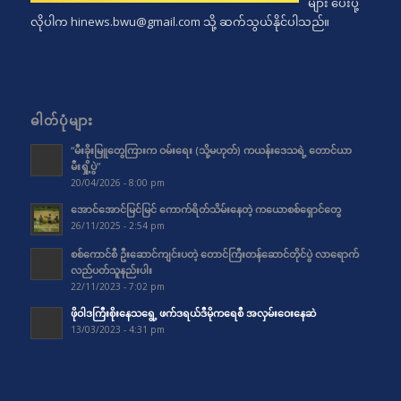
များ ပေးပို့
လိုပါက
hinews.bwu@gmail.com
သို့ ဆက်သွယ်နိုင်ပါသည်။
ဓါတ်ပုံများ
“မီးခိုးမြူတွေကြားက ဝမ်းရေး (သို့မဟုတ်) ကယန်းဒေသရဲ့ တောင်ယာ
မီးရှို့ပွဲ”
20/04/2026 - 8:00 pm
အောင်အောင်မြင်မြင် ကောက်ရိတ်သိမ်းနေတဲ့ ကယောစစ်ရှောင်တွေ
26/11/2025 - 2:54 pm
စစ်ကောင်စီ ဦးဆောင်ကျင်းပတဲ့ တောင်ကြီးတန်ဆောင်တိုင်ပွဲ လာရောက်
လည်ပတ်သူနည်းပါး
22/11/2023 - 7:02 pm
ဖိုဝါဒကြီးစိုးနေသရွေ့ ဖက်ဒရယ်ဒီမိုကရေစီ အလှမ်းဝေးနေဆဲ
13/03/2023 - 4:31 pm