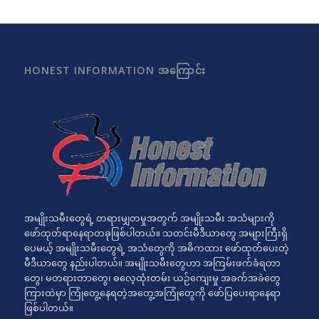
HONEST INFORMATION အကြောင်း
အမျိုးသမီးတွေရဲ့ တရားမျှတမှုအတွက် အမျိုးသမီး အသံများကို
ဖော်ထုတ်ရာနေရာတခုဖြစ်ပါတယ်။ သတင်းမီဒီယာတွေ အများကြီးရှိ
ပေမယ့် အမျိုးသမီးတွေရဲ့ အသံတွေကို အဓိကထား ဖော်ထုတ်ပေးတဲ့
မီဒီယာတွေ နည်းပါတယ်။ အမျိုးသမီးတွေဟာ အကြမ်းဖက်ခံရတာ
တွေ၊ မတရားတာတွေ၊ ဓလေ့ထုံးတမ်း ယဉ်ကျေးမှု အခက်အခဲတွေ
ကြားထဲမှာ ကြုံတွေ့နေရတဲ့အတွေ့အကြုံတွေကို ဖော်ပြပေးရာနေရာ
ဖြစ်ပါတယ်။