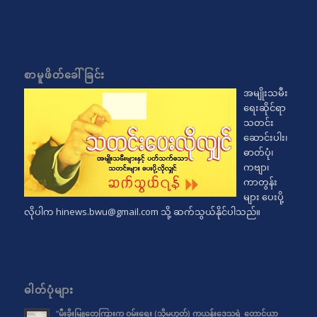
စာမူဖိတ်ခေါ်ခြင်း
အမျိုးသမီး
ရေးဆိုင်ရာ
သတင်း
ဆောင်းပါး၊
ဓာတ်ပုံ၊
ကဗျာ၊
ကာတွန်း
များ ပေးပို့
လိုပါက
hinews.bwu@gmail.com
သို့ ဆက်သွယ်နိုင်ပါသည်။
ဓါတ်ပုံများ
“မီးခိုးမြူတွေကြားက ဝမ်းရေး (သို့မဟုတ်) ကယန်းဒေသရဲ့ တောင်ယာ