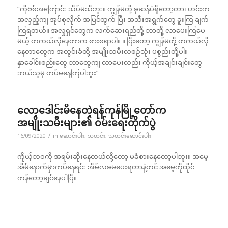
“ကိုဗစ်အကြောင်း သိပ်မသိဘူး။ ကျွန်မတို့ ခုဆန်ပဲရှိတော့တာ၊ ဟင်းက
အလှည့်ကျ အုပ်စုလိုက် အပြင်ထွက် ပြီး အသီးအရွက်တွေ ခူးကြ ချက်
ကြရတယ်။ အလှုရှင်တွေက လက်ဆေးရည်တို့ ဘာတို့ လာပေးကြပေ
မယ့် တကယ်လိုနေတာက စားစရာပါ။ ။ ပြီးတော့ ကျွန်မတို့ တကယ်လို
နေတာတွေက အတွင်းခံတို့ အမျိုးသမီးလစဉ်သုံး ပစ္စည်းတို့ပါ။
နှာခေါင်းစည်းတွေ ဘာတွေကျ လာပေးလည်း ကိုယ့်အချင်းချင်းတွေ
ဘယ်သူမှ တပ်မနေကြပါဘူး”
လော့ဒေါင်းမိနေတဲ့ရန်ကုန်မြို့တော်က
အမျိုးသမီးများ၏ ဝမ်းရေးတိုက်ပွဲ
/
16/09/2020
in
ဆောင်းပါး
,
သတင်း
,
သတင်းဆောင်းပါး
ကိုယ့်ဘဝကို အရမ်းဆိုးနေတယ်လို့တော့ မခံစားနေတော့ပါဘူး။ အမေ့
အိမ်နောက်မှာကပ်နေရင်း အိမ်လခမပေးရတာနဲ့တင် အမေ့ကိုထိုင်
ကန်တော့ချင်နေပါပြီ။