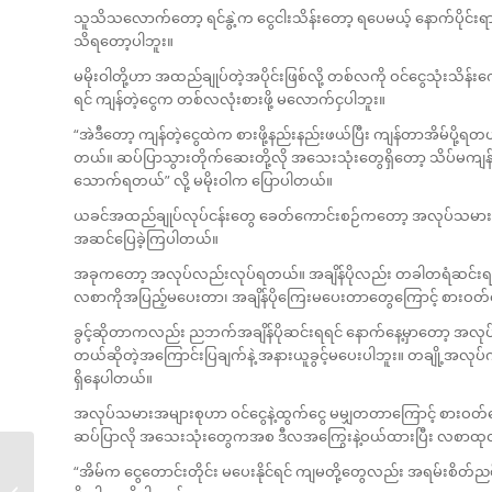
သူသိသလောက်တော့ ရင်နွဲ့က ငွေငါးသိန်းတော့ ရပေမယ့် နောက်ပို
သိရတော့ပါဘူး။
မမိုးဝါတို့ဟာ အထည်ချုပ်တဲ့အပိုင်းဖြစ်လို့ တစ်လကို ဝင်ငွေသုံးသိန်း
ရင် ကျန်တဲ့ငွေက တစ်လလုံးစားဖို့ မလောက်ငှပါဘူး။
“အဲဒီတော့ ကျန်တဲ့ငွေထဲက စားဖို့နည်းနည်းဖယ်ပြီး ကျန်တာအိမ်ပို့ရတယ
တယ်။ ဆပ်ပြာသွားတိုက်ဆေးတို့လို အသေးသုံးတွေရှိတော့ သိပ်မက
သောက်ရတယ်” လို့ မမိုးဝါက ပြောပါတယ်။
ယခင်အထည်ချုပ်လုပ်ငန်းတွေ ခေတ်ကောင်းစဉ်ကတော့ အလုပ်သမားတွ
အဆင်ပြေခဲ့ကြပါတယ်။
အခုကတော့ အလုပ်လည်းလုပ်ရတယ်။ အချိန်ပိုလည်း တခါတရံဆင်းရပေမယ့်
လစာကိုအပြည့်မပေးတာ၊ အချိန်ပိုကြေးမပေးတာတွေကြောင့် စားဝ
ခွင့်ဆိုတာကလည်း ညဘက်အချိန်ပိုဆင်းရရင် နောက်နေ့မှာတော့ အလုပ်
တယ်ဆိုတဲ့အကြောင်းပြချက်နဲ့ အနားယူခွင့်မပေးပါဘူး။ တချို့အလုပ်က
ရှိနေပါတယ်။
အလုပ်သမားအများစုဟာ ဝင်ငွေနဲ့ထွက်ငွေ မမျှတတာကြောင့် စားဝတ်
ဆပ်ပြာလို အသေးသုံးတွေကအစ ဒီလအကြွေးနဲ့ဝယ်ထားပြီး လစာထုတ်
“အိမ်က ငွေတောင်းတိုင်း မပေးနိုင်ရင် ကျမတို့တွေလည်း အရမ်းစိတ်ညစ်ရ
Honest Review –