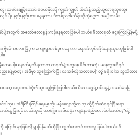
နေရသူတွေ၊ ထမင်းချိုင့်တောင် မဝယ်နိုင်လို့ ကျွတ်ကျွတ် အိတ်နဲ့ ထည့်ယူလာရသူတွေ၊
ျားလုပ်ပြီး နည်းနည်းစား နေရတာ။ ဒီတစ်ညငါးသိန်းဆိုတဲ့ငွေက အမျိုးသမီး
့နိုင်ဖို့အတွက် အတော်လေးရုန်းကန်နေရတာဖြစ်ပါ တယ်။ မိသားစုထံ ငွေကြေးပြန်မပို့
ိုင်း၊ ဗိုလ်ကလေးမြို့က ကျေးရွာတစ်ခုကနေ လာ ရောက်လုပ်ကိုင်နေရသူတွေဖြစ်ပါ
ပါ။
့ အိုကေပေါ့။ နောက်မှသိရတာက တရုတ်နဲ့အတူနေ ခိုင်းတာတဲ့။ မနေဘူးဆိုရင်
းခန့်မှာတဲ့။ အဲဒီမှာ သူကြောက်ပြီး လက်ခံလိုက်တာပေါ့” လို့ မမိုးဝါက သူသိထား
ွေကတော့ အငှားစပါးစိုက်သူတွေဖြစ်ကြပါတယ်။ မိဘ တွေရဲ့ဝင်ငွေနဲ့ အဆင်မပြေ
ဘူး။ အဲဒီကြီးကြပ်ရေးမှူးတို့၊ မန်နေဂျာတို့က သူ တို့ပိုက်ဆံရရင်ပြီးရော
ဲ့ ဘယ်သူပြီးရင် ဘယ်သူဆို တာမျိုး၊ အဲဒီထဲမှာ ကျမနာမည်တောင်ပါတယ်တဲ့”လို့
ြောင်းမှာဖြစ်လို့ ရွာပြန်မယ်ဆိုပြီး ထွက်စာတင် ထားသူဖြစ်ပါတယ်။ ဒီ
်။