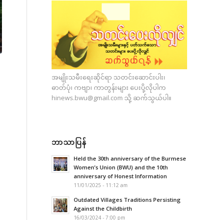
အမျိုးသမီးရေးဆိုင်ရာ သတင်းဆောင်းပါး၊
ဓာတ်ပုံ၊ ကဗျာ၊ ကာတွန်းများ ပေးပို့လိုပါက
hinews.bwu@gmail.com
သို့ ဆက်သွယ်ပါ။
ဘာသာပြန်
Held the 30th anniversary of the Burmese
Women’s Union (BWU) and the 10th
anniversary of Honest Information
11/01/2025 - 11:12 am
Outdated Villages Traditions Persisting
Against the Childbirth
16/03/2024 - 7:00 pm