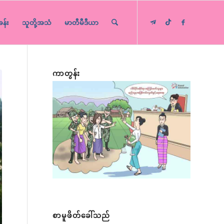
ခန်း
သူတို့အသံ
မာတီမီဒီယာ
ကာတွန်း
စာမူဖိတ်ခေါ်သည်