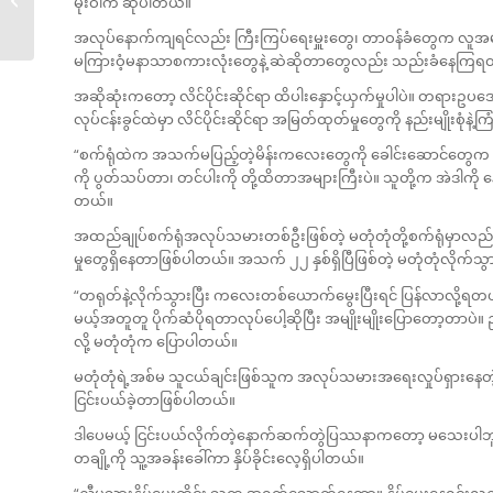
မိုးဝါက ဆိုပါတယ်။
Episode 9
အလုပ်နောက်ကျရင်လည်း ကြီးကြပ်ရေးမှူးတွေ၊ တာဝန်ခံတွေက လူအများ
မကြားဝံ့မနာသာစကားလုံးတွေနဲ့ ဆဲဆိုတာတွေလည်း သည်းခံနေကြရ
အဆိုဆုံးကတော့ လိင်ပိုင်းဆိုင်ရာ ထိပါးနှောင့်ယှက်မှုပါပဲ။ တရားဥပ
လုပ်ငန်းခွင်ထဲမှာ လိင်ပိုင်းဆိုင်ရာ အမြတ်ထုတ်မှုတွေကို နည်းမျိုးစုံနဲ
“စက်ရုံထဲက အသက်မပြည့်တဲ့မိန်းကလေးတွေကို ခေါင်းဆောင်တွေက စနော
ကို ပွတ်သပ်တာ၊ တင်ပါးကို တို့ထိတာအများကြီးပဲ။ သူတို့က အဲဒါကို 
တယ်။
အထည်ချုပ်စက်ရုံအလုပ်သမားတစ်ဦးဖြစ်တဲ့ မတုံတုံတို့စက်ရုံမှာလည်း တ
မှုတွေရှိနေတာဖြစ်ပါတယ်။ အသက် ၂၂ နှစ်ရှိပြီဖြစ်တဲ့ မတုံတုံလိုက်သွာ
“တရုတ်နဲ့လိုက်သွားပြီး ကလေးတစ်ယောက်မွေးပြီးရင် ပြန်လာလို့ရတယ်
မယ့်အတူတူ ပိုက်ဆံပိုရတာလုပ်ပေါ့ဆိုပြီး အမျိုးမျိုးပြောတော့တာပဲ။
လို့ မတုံတုံက ပြောပါတယ်။
မတုံတုံရဲ့အစ်မ သူငယ်ချင်းဖြစ်သူက အလုပ်သမားအရေးလှုပ်ရှားနေတဲ့အဖ
ငြင်းပယ်ခဲ့တာဖြစ်ပါတယ်။
ဒါပေမယ့် ငြင်းပယ်လိုက်တဲ့နောက်ဆက်တွဲပြဿနာကတော့ မသေးပါဘူး။
တချို့ကို သူ့အခန်းခေါ်ကာ နှိပ်ခိုင်းလေ့ရှိပါတယ်။
“ညီမသွားနှိပ်ပေးတိုင်း သူက အရက်သောက်နေတာ။ နှိပ်ပေးနေရင်းလည်