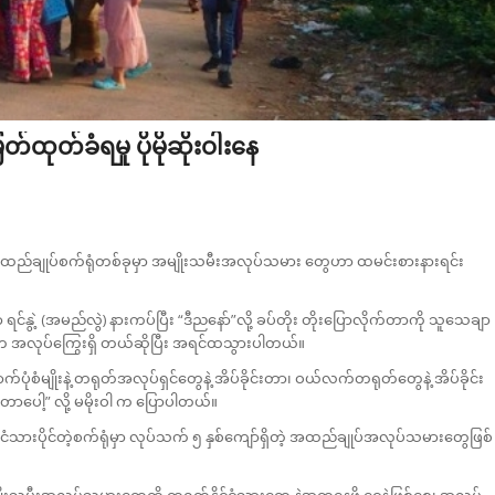
ုတ်ခံရမှု ပိုမိုဆိုးဝါးနေ
ထဲက အထည်ချုပ်စက်ရုံတစ်ခုမှာ အမျိုးသမီးအလုပ်သမား တွေဟာ ထမင်းစားနားရင်း
င်နွဲ့ (အမည်လွဲ) နားကပ်ပြီး “ဒီညနော်”လို့ ခပ်တိုး တိုးပြောလိုက်တာကို သူသေချာ
ဲ့က အလုပ်ကြွေးရှိ တယ်ဆိုပြီး အရင်ထသွားပါတယ်။
ံမျိုးနဲ့ တရုတ်အလုပ်ရှင်တွေနဲ့ အိပ်ခိုင်းတာ၊ ဝယ်လက်တရုတ်တွေနဲ့ အိပ်ခိုင်း
ာပေါ့” လို့ မမိုးဝါ က ပြောပါတယ်။
ုင်ငံသားပိုင်တဲ့စက်ရုံမှာ လုပ်သက် ၅ နှစ်ကျော်ရှိတဲ့ အထည်ချုပ်အလုပ်သမားတွေဖြစ်