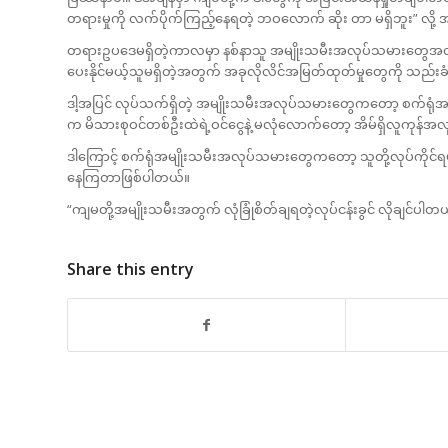
တရားမှုကို လက်ပိုက်ကြည့်နေရတဲ့ ဘဝလောက် ဆိုး တာ မရှိဘူး” လို
တရားဥပဒေမရှိတဲ့ကာလမှာ နစ်နာသူ အမျိုးသမီးအလုပ်သမားတွေအတွ
ပေးနိုင်မယ့်သူမရှိတဲ့အတွက် အခုလိုလိင်အမြတ်ထုတ်မှုတွေကို သည
ဒါ့အပြင် လုပ်သက်ရှိတဲ့ အမျိုးသမီးအလုပ်သမားတွေကတော့ စက်ရုံအလုပ်တ
က မိသားစုဝင်တစ်ဦးထဲရဲ့ဝင်ငွေနဲ့ မလုံလောက်တော့ အိမ်ရှိလူကုန်အ
ဒါကြောင့် စက်ရုံအမျိုးသမီးအလုပ်သမားတွေကတော့ သူတို့လုပ်ကိုင်ရမယ့
နေကြတာဖြစ်ပါတယ်။
“ကျမတို့အမျိုးသမီးအတွက် လုံခြုံစိတ်ချရတဲ့လုပ်ငန်းခွင် လိုချင်ပါတ
Share this entry