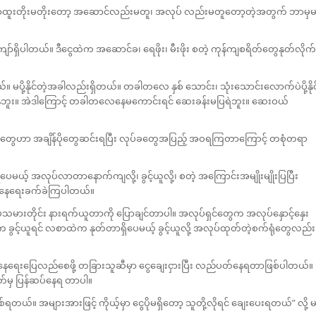
င်းရာထူးတိုးမတိုးတော့ အဆောင်လည်းမတူ၊ အလုပ် လည်းမတူတော့တဲ့အတွက် ဘာမှ
ကျော်ရှိပါတယ်။ ဒီငွေထဲက အဆောင်ခ၊ ရေဖိုး၊ မီးဖိုး စတဲ့ ကုန်ကျစရိတ်တွေနုတ်လိုက်
်။ မပို့နိုင်တဲ့အခါလည်းရှိတယ်။ တခါတလေ နှစ် သောင်း၊ သုံးသောင်းလောက်ပဲပို့နိုင
ျန်ဘူး။ အဲဒါကြောင့် တခါတလေနေမကောင်းရင် ဆေးခန်းမပြရဲဘူး။ ဆေးဝယ်
ေဟာ အချိန်ပိုတွေဆင်းရပြီး လုပ်ခတွေအပြည့် အဝရကြတာကြောင့် တစုံတရာ
 အလုပ်လာတာနောက်ကျလို့၊ ခွင့်ယူလို့၊ စတဲ့ အကြောင်းအမျိုးမျိုးပြပြီး
တ်နေရေးခက်ခဲကြပါတယ်။
သမားတိုင်း နားရက်ယူတာကို ပြောချင်တာပါ။ အလုပ်ရှင်တွေက အလုပ်နှောင့်နှေး
 ခွင့်ယူရင် လစာထဲက နုတ်တာရှိပေမယ့် ခွင့်ယူလို့ အလုပ်ထုတ်တဲ့စက်ရုံတွေလည်း
နေရေးပြေလည်စေဖို့ တခြားသူဆီမှာ ငွေချေးငှားပြီး လည်ပတ်နေရတာဖြစ်ပါတယ်။
မှ ပြန်ဆပ်နေရ တာပါ။
တယ်။ အများအားဖြင့် ကိုယ့်မှာ ငွေပိုမရှိတော့ သူတို့လိုရင် ချေးပေးရတယ်” လို့ 