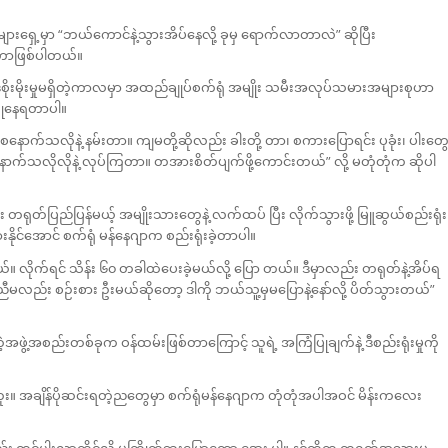
ရှေ့မှာ “ဘယ်ကောင်နဲ့သွားအိပ်နေလို့ ခုမှ ရောက်လာတာလဲ” ဆိုပြီး
တာဖြစ်ပါတယ်။
ဒေစိုးမိုးမှုမရှိတဲ့ကာလမှာ အထည်ချုပ်စက်ရုံ အမျိုး သမီးအလုပ်သမားအများစုဟာ
့ကြုံနေရတာပါ။
က်သလိုနဲ့ နမ်းတာ။ ကျမတို့ဆိုလည်း ခါးတို့ တာ၊ စကားပြောရင်း ပုခုံး၊ ပါးတွ
နောက်သလိုလိုနဲ့ လုပ်ကြတာ။ တအားစိတ်ပျက်ဖို့ကောင်းတယ်” လို့ မတုံတုံက ဆိုပါ
ရုတ်ပြည်ပြန်မယ့် အမျိုးသားတွေနဲ့ လက်ထပ် ပြီး လိုက်သွားဖို့ မြူဆွယ်စည်းရုံး
းနိုင်အောင် စက်ရုံ မန်နေဂျာက စည်းရုံးခဲ့တာပါ။
။ လိုက်ရင် သိန်း ၆၀ တခါထဲပေးခဲ့မယ်လို့ ပြော တယ်။ ဒီမှာလည်း တရုတ်နဲ့အိပ်ရ
 ညီမလည်း စဉ်းစား ဦးမယ်ဆိုတော့ ဒါကို ဘယ်သူ့မှမပြောနဲ့နော်လို့ ပိတ်သွားတယ်”
ွဲ့အစည်းတစ်ခုက ဝန်ထမ်းဖြစ်တာကြောင့် သူရဲ့ အကြံပြုချက်နဲ့ ဒီစည်းရုံးမှုကို
 အချိန်ပိုဆင်းရတဲ့ညတွေမှာ စက်ရုံမန်နေဂျာက တုံတုံအပါအဝင် မိန်းကလေး
း တင်ပါးလာကိုင်လို့ မကြိုက်ဘူးပြောတော့ အေး ပါ။ နင်တို့က တရုတ်အသားမှ