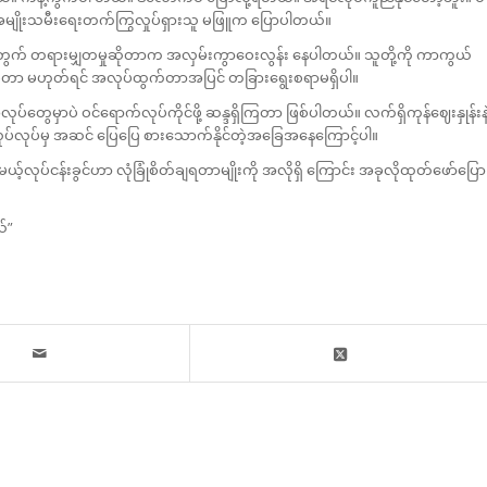
့ အမျိုးသမီးရေးတက်ကြွလှုပ်ရှားသူ မဖြူက ပြောပါတယ်။
က် တရားမျှတမှုဆိုတာက အလှမ်းကွာဝေးလွန်း နေပါတယ်။ သူတို့ကို ကာကွယ်
်းခံတာ မဟုတ်ရင် အလုပ်ထွက်တာအပြင် တခြားရွေးစရာမရှိပါ။
ွေမှာပဲ ဝင်ရောက်လုပ်ကိုင်ဖို့ ဆန္ဒရှိကြတာ ဖြစ်ပါတယ်။ လက်ရှိကုန်ဈေးနှုန်းနဲ
လုပ်လုပ်မှ အဆင် ပြေပြေ စားသောက်နိုင်တဲ့အခြေအနေကြောင့်ပါ။
်လုပ်ငန်းခွင်ဟာ လုံခြုံစိတ်ချရတာမျိုးကို အလိုရှိ ကြောင်း အခုလိုထုတ်ဖော်ပြော
ယ်”