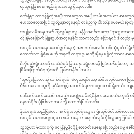
သူတို့စက်ရုံမှာ အလုပ်လုပ်တဲ့အသက် ၁၈ နှစ်ကနေ ၃၀ နှစ်အတွင်း အမျိ
ရာထူးနဲ့ဖြစ်စေ၊ စည်းရုံးတာတွေ ရှိနေတာပါ။
စက်ရုံမှာ တာဝန်ရှိတဲ့အမျိုးသားတွေက အမျိုးသမီးအလုပ်သမားတွေ
ပေးတာတွေအပြင် သူတို့နဲ့အတူနေရင် တစ်ညကို ငါးသိန်းပေးမယ်ဆိုတဲ့
အမျိုးသမီးရေးတက်ကြွလှုပ်ရှားသူ မနီနီအောင်ကတော့ “ရာထူးအာဏာက
လိုခြိမ်းခြောက်မြူဆွယ်အတူနေခိုင်းတာကလည်း ပြောရရင် ဒါလည်း မုဒိ
အလုပ်သမားရေးဆောင်ရွက်နေတဲ့ အနာဂတ်အလင်းတန်းဆုံမှတ် ဒါရို
လောက်သာ ရှိခဲ့ပေမယ့် အခုလို တရားဥပဒေစိုးမိုးမှု မရှိတဲ့ကာလမှာတော
ဒီလိုစည်းရုံးတာကို လက်ခံရင် ပြဿနာမရှိပေမယ့် ငြင်းဆန်ရင်တော့
ခြိမ်းခြောက်ခံရတဲ့အထိ ဖြစ်လာနိုင်ပါတယ်။
“သူတို့ပြောတာကို လက်ခံရင်ခံ၊ မဟုတ်ရင်တော့ အဲဒီအလုပ်သမား ပြဿ
မိန်းကလေးတွေကို မုဒိမ်းကျင့်အသတ်ခံရတာတွေတောင် ရှိတယ်။ ကျမတို
ဒေါ်သက်သက်အောင်ကလည်း အမျိုးသမီးနဲ့ မိန်းကလေးငယ်တွေကို ပစ်မှတ
နောက်ပိုင်း ပိုဖြစ်လာတယ်လို့ ထောက်ပြပါတယ်။
နိုင်ငံရေးမတည်ငြိမ်တာ၊ စက်ရုံအလုပ်ရုံတွေ အပြီးတိုင်ပိတ်သိမ်းတ
အလုပ်သမားအများစုဟာ နယ်ကနေလာရောက်လုပ်ကိုင်သူတွေဖြစ်ပါ
သူတို့ဟာ မိသားစုကို ငွေပြန်ပို့နိုင်ဖို့နဲ့ စားဝတ်နေရေးပြေလည်စေဖို့ ခေါ
ဆိုင်ရာထိပါးနှောင့်ယှက်မှုတွေကိုပါ သည်းခံပြီး အလုပ်လုပ်နေကြရတာ