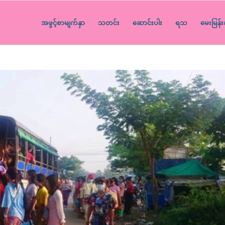
အဖွင့်စာမျက်နှာ
သတင်း
ဆောင်းပါး
ရသ
မေးမြန်း