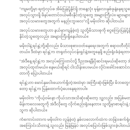
“ကျမတို့မှာ ရတဲ့လုပ်ခ အိမ်ပြန်ပို့နိုင်ဖို့ တနေ့လုံး မုန့်လေးနှစ်ခုနဲ့
အလုပ်သွားဖို့ ဖိနပ်တောင်ဝယ်မစီးနိုင်တဲ့သူတွေ အများကြီးပဲ။ များမ
အလုပ်သမားတွေအတွက် မနည်းဘူးလေ”လို့ မမိုးဝါက ဆိုပါတယ်။
အလုပ်သမားတွေဟာ နယ်မှာကျန်ခဲ့တဲ့ သူတို့မိသားစုကို ငွေကြေးပြန်ပို
နိုင်တဲ့သူတွေလည်း အများကြီးရှိနေပါတယ်။
မမိုးဝါနဲ့ ရင်နွဲ့တို့ဆိုလည်း မိသားစုစားဝတ်နေရေးအတွက် ဧရာဝတီတ
တယ်။ ဒီထဲမှာ ရင်နွဲ့က တရုတ်လုပ်ငန်းရှင်နဲ့အတူနေဖို့ စည်းရုံးခံခဲ့ရတာ
“အဲဒီနေ့ ရင်နွဲ့က အလုပ်ကြွေးတင်လို့ ဒီညအချိန်ပိုဆင်းရမယ်ဆိုတော
အလုပ်ထုတ်မယ်။ နေမယ်ဆိုရင် ငါးသိန်းပေးမယ်။ လိုင်းခေါင်းဆောင်လည်
တာကို ပြောပါတယ်။
ရင်နွဲ့ဟာ မောင်နှမငါးယောက်ရှိတဲ့အထဲမှာ အကြီးဆုံးဖြစ်ပြီး မိဘတ
တော့ ရင်နွဲ့က ပြန်ထောက်ပံ့ပေးနေရတာပါ။
မမိုးဝါက “ကိုယ့်ဝမ်းနာ ကိုယ်သာအသိဆုံးဆိုတော့ သူ့လည်း အပြစ်မတင်ပါ
မိန်းကလေးတွေကို အဲဒီလိုတွေ လိုက်စည်းရုံးနေတာ။ သူတို့မှာစာရင်းန
သူက ဆိုပါတယ်။
ကံကောင်းတာက မမိုးဝါက လွန်ခဲ့တဲ့ နှစ်လလောက်ထဲက တခြားစက်ရုံကို ပ
အကြောင်းသိတာနဲ့ သူလည်း မြန်မြန်ပဲ အလုပ်ပြောင်းဖြစ်သွားခဲ့ပါတယ