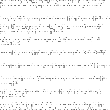
ပြန်တဲ့လမ်းမှာ ဓါး ထောက်လုခံရတယ်။ အဲဒီမှာအလုပ်သမားတွေလာတာမြင်ပြီး
က် အလုပ်ထွက်ဖို့ကို တုံတုံအနေနဲ့ ခက်ခက်ခဲခဲနဲ့ ဆုံး ဖြတ်ချက်ချခဲ့ရတာဖြစ်ပါတယ်။
ကို သိနေ၊ မြင်နေ၊ ကြုံနေရပါရက် ဘာကြောင့် မတိုင် ကြားတာလဲလို့ မေးစရာရှိပါ
တွေ ဦးဆောင်ကာ တိုင်ကြားပေးလေ့ရှိပါတယ်။
ှုပ်ရှားသူတွေ၊ အလုပ်သမားသမဂ္ဂတွေလည်း မရှိ တော့တဲ့အခါ အမျိုးသမီး
ေရတာဖြစ်ပါတယ်။
မပြောရဲကြဘူး။ ပြောလို့ရှိရင် မကျေနပ်ရင်ထွက်၊ တခုခုဆို တပ်(စစ်တပ်)ခေါ်ရှင်း
းဖောက်ခံရမှုတွေရှိနေပေမယ့် တရားဥပဒေစိုးမိုးမှုမရှိတဲ့ ကာလတွေမှာ တိုင်ကြားရေးက
ာ၊ ဝင်ငွေမရှိဘဲ ရပ်တည်ဖို့ခက်ခဲမှာ၊ မိသားစု စားဝတ်နေရေး အဆင်မပြေမှာ၊
ြရတာအမှန်ပါ။
ိုင်းတဲ့ကိစ္စတွေ ရှိနေတာမဟုတ်ပါဘူး။ တခြား လုပ်ငန်းခွင်တွေထဲမှာလည်း
ရှိနေတာဖြစ်ပါတယ်။
တွေက ကိုယ့်ပတ်ဝန်းကျင်မှာတင် သိသိသာသာ ရော မသိမသာပါ နေ့စဉ်ကြုံရတဲ့
ယ်။ ကန့်ကွက်ပါ တယ်။ ဒီလောက်ပဲ ပြောလို့ရတယ်။ အရင်လိုမကူညီနိုင်တော့ဘူး။ မ