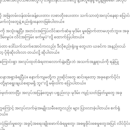
ုးသမီးအလုပ်သမားတွေကို တရုတ်နိုင်ငံသားတွေ နဲ့အတူနေဖို့ ငွေနဲ့ဖြစ်စေ၊ အလုပ်
ကို အမြဲတမ်းဝန်ထမ်းခန့်ပေးတာ၊ လစာတိုးပေးတာ၊ သက်သာတဲ့အလုပ်နေရာ ပြောင်
မက်လုံးတွေနဲ့ စည်းရုံးနေတာဖြစ်ပါတယ်။
ို အသုံးချပြီး အတင်းအကြပ်လိင်ဆက်ဆံမှ မုဒိမ်း မှုမြောက်တာမဟုတ်ဘူး။ အခု
မ်းမှုပဲ။ လိင်အကြမ်း ဖက်မှုပဲ”လို့ ထောက်ပြပါတယ်။
က်တာ ဒေါ်သက်သက်အောင်ကလည်း ဒီလိုစည်းရုံးမှု တွေဟာ ယခင်က အနည်းငယ်
့ ပိုမိုဆိုးဝါးလာ တယ်လို့ ဆိုပါတယ်။
 အကြောင်းရှာ အလုပ်ထုတ်ခံရတာလောက်နဲ့မပြီးဘဲ အသက်အန္တရာယ်ကို ရန်ပြု
နာအရှာခံရပြီပဲ။ နောက်ကျမတို့က ညဆိုင်းတွေ ဆင်းရတော့ အခုနောက်ပိုင်း
့မှာရွေးချယ်စရာမရှိ ဘူး”လို့ မမိုးဝါက ပြောပါတယ်။
်ထားပြီး အလုပ်အပြန်တွေမှာ ပစ္စည်းလု၊ မုဒိမ်း ကျင့်သတ်ဖြတ်မှုတွေ အခု
ာတွေကြောင့် အလုပ်လက်မဲ့အမျိုးသမီးတွေလည်း များ ပြားလာခဲ့ပါတယ်။ စက်ရုံ
တယ်။
င်းပုံဖြတ်မှုတွေ၊ အခွင့်အရေးချိုးဖောက်ခံရမှုတွေ၊ အဓမ္မခိုင်းစေမှုတွေအပြင် လိင်ပိုင်း
ပါ။