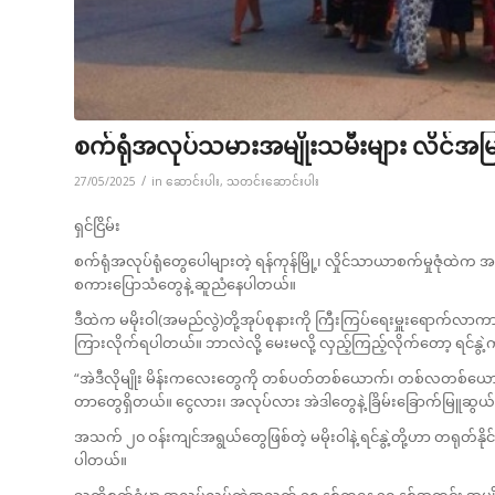
စက်ရုံအလုပ်သမားအမျိုးသမီးများ လိင်အမြတ်ထ
/
27/05/2025
in
ဆောင်းပါး
,
သတင်းဆောင်းပါး
ရှင်ငြိမ်း
စက်ရုံအလုပ်ရုံတွေပေါများတဲ့ ရန်ကုန်မြို့၊ လှိုင်သာယာစက်မှုဇုံ
စကားပြောသံတွေနဲ့ ဆူညံနေပါတယ်။
ဒီထဲက မမိုးဝါ(အမည်လွဲ)တို့အုပ်စုနားကို ကြီးကြပ်ရေးမှူးရောက်လာကာ ရ
ကြားလိုက်ရပါတယ်။ ဘာလဲလို့ မေးမလို့ လှည့်ကြည့်လိုက်တော့ ရင်နွ
“အဲဒီလိုမျိုး မိန်းကလေးတွေကို တစ်ပတ်တစ်ယောက်၊ တစ်လတစ်ယောက်ပုံစ
တာတွေရှိတယ်။ ငွေလား၊ အလုပ်လား အဲဒါတွေနဲ့ ခြိမ်းခြောက်မြူဆွယ်တ
အသက် ၂၀ ဝန်းကျင်အရွယ်တွေဖြစ်တဲ့ မမိုးဝါနဲ့ ရင်နွဲ့တို့ဟာ တရုတ်နိ
ပါတယ်။