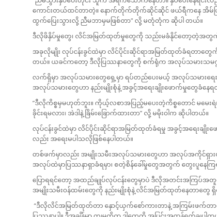
ကောင်းတယ်ထင်တာတဲ့။ နောက်တိုက်တိုက်ဆိုင်ဆိုင် ဖယ်ရီကနေ အိမ်
ထွက်ပြေးသွားလို့ ညီမဘာမှမဖြစ်တာ” လို့ မတုံတုံက ဆိုပါ တယ်။
ဒီလိုဖိနှိပ်မှုတွေ၊ လိင်အမြတ်ထုတ်မှုတွေကို သည်းမခံနိုင်တော့တဲ့အတွ
အခုလိုမျိုး လုပ်ငန်းခွင်ထဲမှာ လိင်ပိုင်းဆိုင်ရာအမြတ်ထုတ်ခံရတာတွေ
တယ်။ ယခင်ကတော့ ဒီလိုပြဿနာတွေကို စက်ရုံက အလုပ်သမားသမဂ္ဂ
လက်ရှိမှာ အလုပ်သမားတွေရှေ့မှာ ရပ်တည်ပေးမယ့် အလုပ်သမားရေးလ
အလုပ်သမားတွေဟာ နည်းမျိုးစုံနဲ့ အခွင့်အရေးချိုးဖောက်မှုတွေခံန
“ဒီလိုကိစ္စမှမဟုတ်ဘူး။ ကိုယ့်လစာအပြည့်မပေးတဲ့ကိစ္စတောင် မမေးရဲ၊ 
ခိုင်းရမလား၊ အဲဒါနဲ့ ခြိမ်းခြောက်ထားတာ” လို့ မမိုးဝါက ဆိုပါတယ်။
လုပ်ငန်းခွင်ထဲမှာ လိင်ပိုင်းဆိုင်ရာအမြတ်ထုတ်ခံရမှု အခွင့်အရေးချို
လည်း အရေးမပါသလိုဖြစ်နေပါတယ်။
တစ်ဖက်မှာလည်း အမျိုးသမီးအလုပ်သမားတွေဟာ အလုပ်အကိုင်ရှားပါးတ
အလုပ်ထဲမှာပြဿနာရှာခံရမှာ၊ စတဲ့စိန်ခေါ်မှုတွေအတွက် တွေးပူနေက
ပြောရရင်တော့ အထည်ချုပ်လုပ်ငန်းတွေမှာပဲ ဒီလိုအတင်းအကြပ်အတူနေခ
အမျိုးသမီးဝန်ထမ်းတွေကို နည်းမျိုးစုံနဲ့ လိင်အမြတ်ထုတ်နေတာတွေ 
“ဒီလိုလိင်အမြတ်ထုတ်တာ နှောင့်ယှက်စော်ကားတာနဲ့ အကြမ်းဖက်တာ
ပြဿနာပါ။ ဒီအချိန်မှာ ကျမတို့က ဒါတွေကို အပြင်းအထန်ရှုတ်ချပါတ