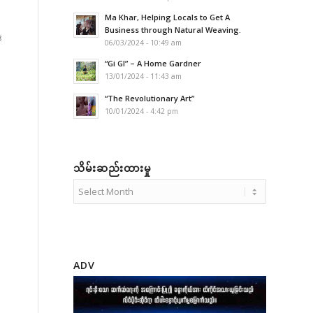
Ma Khar, Helping Locals to Get A
Business through Natural Weaving.
း
06/03/2024 - 10:49 am
“Gi GI” – A Home Gardner
13/01/2024 - 11:43 am
“The Revolutionary Art”
10/01/2024 - 4:42 pm
သိမ်းဆည်းထားမှု
ADV