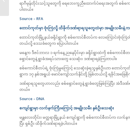
ဖယ်ထားမှုများကြား...
ရာဂီမုန်တိုင်းသင့်သူတွေကို ရေဘေးကူညီထောက်ပံရေးအတွက် စစ်ကောင်စီရ
ပါတယ်။
Source – RFA
တောင်ကုတ်မှာ ဗုံးကြဲလို့ ထိခိုက်ဒဏ်ရာရသူတွေထဲမှာ အမျိုးသမီးနဲ
တောင်ကုတ်မြို့နယ်ခရိုင်ရွာကို စစ်ကောင်စီတပ်က လေကြောင်းဗုံးကြဲ
တယ်လို့ ဒေသခံတွေက ပြောပါတယ်။
မနေ့က ဒီဇင်ဘာလ ၁ ရက်နေ့ ညနေပိုင်းမှာ ခရိုင်ရွာထဲကို စစ်ကောင်စီတပ်က 
ရှောင်တွေနဲ့ ရွာခံအရပ်သားတွေ သေဆုံး၊ ဒဏ်ရာရခဲ့ကြတာပါ။
စစ်ကောင်စီတပ်ရဲ့ ဗုံးကြဲမှုကြောင့် သေဆုံးခဲ့ရသူနှစ်ဦးဟာ တောင်
ရွာက ၁၇ နှစ်အရွယ် မောင်ကျော်သက်နိုင်တို့ ဖြစ်တယ်လို့ ရခိုင်အခ
ဒဏ်ရာရသူတွေဟာလည်း စစ်ရှောင်တွေနဲ့ ရွာခံတွေဖြစ်ကြပြီး အဲဒီဒ
တယ်။
Source – DNA
စကျင်ရွာမှာ လက်နက်ကြီးကြောင့် အမျိုးသမီး နှစ်ဦးသေဆုံး
မန္တလေးတိုင်း၊ မတ္တရာမြို့နယ် စကျင်ရွာကို စစ်ကောင်စီတပ်က လက်နက်
ပြီး ရှစ်ဦး ထိခိုက်ဒဏ်ရာရခဲ့ပါတယ်။