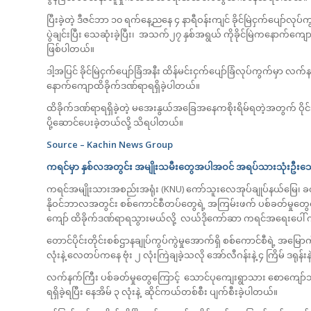
ပြီးခဲ့တဲ့ ဒီဇင်ဘာ ၁၀ ရက်နေ့ညနေ ၄ နာရီဝန်းကျင် ခိုင်မြဲငှက်ပျော်
ပွဲချင်းပြီး သေဆုံးခဲ့ပြီး၊ အသက်၂၇ နှစ်အရွယ် ကိုခိုင်မြဲကနောက်ကျ
ဖြစ်ပါတယ်။
ဒါ့အပြင် ခိုင်မြဲငှက်ပျော်ခြံအနီး ထိန်မင်းငှက်ပျော်ခြံလုပ်ကွက်
နောက်ကျောထိခိုက်ဒဏ်ရာရရှိခဲ့ပါတယ်။
ထိခိုက်ဒဏ်ရာရရှိခဲ့တဲ့ မအေးနွယ်အခြေအနေကစိုးရိမ်ရတဲ့အတွက် ဝိုင်း
ပို့ဆောင်ပေးခဲ့တယ်လို့ သိရပါတယ်။
Source – Kachin News Group
ကရင်မှာ နှစ်လအတွင်း အမျိုးသမီးတွေအပါအဝင် အရပ်သားသုံးဦးသ
ကရင်အမျိုးသားအစည်းအရုံး (KNU) ကော်သူးလေအုပ်ချုပ်နယ်မြေ၊ ခလယ်လ
နိုဝင်ဘာလအတွင်း စစ်ကောင်စီတပ်တွေရဲ့ အကြမ်းဖက် ပစ်ခတ်မှုတွ
ကျော် ထိခိုက်ဒဏ်ရာရသွားမယ်လို့ လယ်ဒိုကော်ဆာ ကရင်အရေးပေ
တောင်ပိုင်းတိုင်းစစ်ဌာနချုပ်ကွပ်ကွဲမှုအောက်ရှိ စစ်ကောင်စီရဲ့
လုံးနဲ့ လေတပ်ကနေ ဗုံး ၂ လုံးကြဲချခဲ့သလို အော်လီဂန်းနဲ့ ၄ ကြိမ် ဒရု
လက်နက်ကြီး ပစ်ခတ်မှုတွေကြောင့် သောင်ပုကျေးရွာသား စောကျော်သူထွန်း 
ရရှိခဲ့ရပြီး နေအိမ် ၃ လုံးနဲ့ ဆိုင်ကယ်တစ်စီး ပျက်စီးခဲ့ပါတယ်။