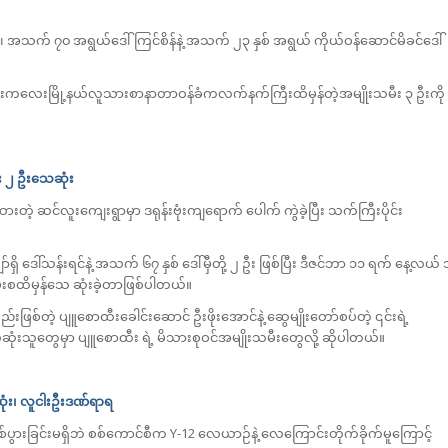
၊ အသက် ၇၀ အရွယ်ဒေါ်ကြင်စိန်နဲ့ အသက် ၂၃ နှစ် အရွယ် ကိုယ်ဝန်ဆောင်မိခင်ဒေါ်
လေးမြို့နယ်လူသားစာနာတာဝန်ခံကလက်နက်ကြီးထိမှန်တဲ့အမျိုးသမီး‌ ၃ ဦးကို
ီး ၂ ဦးသေဆုံး
ုပ်ထားတဲ့ ဆင်လူးကျေးရွာမှာ ဒရုန်းဗုံးကျရောက် ပေါက် ကွဲခဲ့ပြီး သက်ကြီးပိုင်း
ိ ဒေါ်သန်းရင်နဲ့ အသက် ၆၇ နှစ် ဒေါ်မှီတို့ ၂ ဦး ဖြစ်ပြီး ဒီဇင်ဘာ ၁၁ ရက် နေ့လယ် 
ာ ဗုံးစထိမှန်သေ ဆုံးခဲ့တာဖြစ်ပါတယ်။
းဖြစ်တဲ့ ပျူစောထီးခေါင်းဆောင် ဦးဖိုးအောင်နဲ့ ဆွေမျိုးတော်စပ်တဲ့ ၎င်းရဲ့
ဆုံးသူတွေမှာ ပျူစောထီး ရဲ့ မိသားစုဝင်အမျိုးသမီးတွေလို့ ဆိုပါတယ်။
ုံး၊ လူငါးဦးဒဏ်ရာရ
ဲဖြစ်ပွားခြင်းမရှိဘဲ စစ်ကောင်စီက Y-12 လေယာဉ်နဲ့ လေကြောင်းတိုက်ခိုက်မူကြောင့်