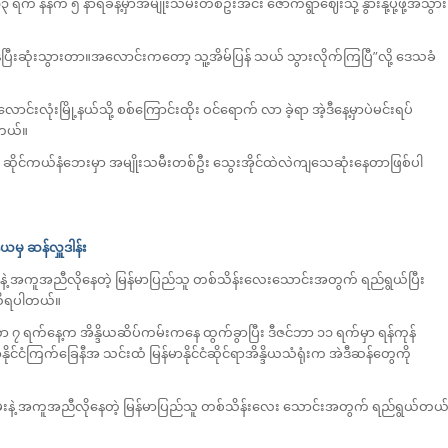
် နံနက် ၅ နာရီခန့်မှာအမျိုးသမီးတစ်ဦးအင်း ဇောက်ရွာဈေးသို့ နွားနို့ပို့ဖို့အသွား
လွန်ပြီးဆုံးသွားတာ။အလောင်းကတော့ သူ့အိမ်ပြန် သယ် သွားလိုက်ကြပြီ”လို့ ဒေသခံ
ုံးမြို့နယ်သို့ စစ်ကြောင်းထိုး ဝင်ရောက် လာ ခဲ့ရာ အဲ့ဒီနေ့မှာပဲမင်းရပ်
ါတယ်။
ှိ ဆိုင်ကယ်နံဘေးမှာ အမျိုးသမီးတစ်ဦး သွေးအိုင်ထဲလဲကျသေဆုံးနေတာဖြစ်ပါ
မှ ဆန်လှူဒါန်း
နဲ့ အကူအညီလိုနေတဲ့ မြန်မာပြည်သူ တစ်သိန်းလေးသောင်းအတွက် ရည်ရွယ်ပြီး
့ သိရပါတယ်။
ာ ၇ ရက်နေ့က အိန္ဒိယဆိပ်ကမ်းကနေ ထွက်ခွာပြီး ဒီဇင်ဘာ ၁၁ ရက်မှာ ရန်ကုန်
နိုင်ငံကြက်ခြေနီအ သင်းထံ မြန်မာနိုင်ငံဆိုင်ရာအိန္ဒိယသံရုံးက အဲဒီဆန်တွေကို
စွမ်းနဲ့ အကူအညီလိုနေတဲ့ မြန်မာပြည်သူ တစ်သိန်းလေး သောင်းအတွက် ရည်ရွယ်တယ