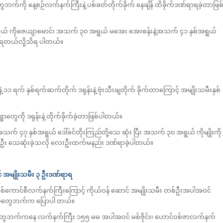
ာတွေဘက်ကို နေ့စဉ်လက်နက်ကြီးနဲ့ ပစ်ခတ်တိုက်ခိုက် နေချိန် ထိခိုက်ဒဏ်ရာရခဲ့တာဖြစ
ရွယ် ကိုဇေယျာမောင်၊ အသက် ၃၀ အရွယ် မအေး အေးစန်းနဲ့အသက် ၄၁ နှစ်အရွယ်
ေရတယ်လို့သိရ ပါတယ်။
၁ ရက် နှစ်ရက်ဆက်တိုက် ဒရုန်းနဲ့ ဗုံးသီးချတိုက် ခိုက်တာကြောင့် အမျိုးသမီးနှစ်
ွေကို ဒရုန်းနဲ့ တိုက်ခိုက်ခဲ့တာဖြစ်ပါတယ်။
အသက် ၄၇ နှစ်အရွယ် ဒေါ်ခင်တိုးကြည်တို့သေ ဆုံး ပြီး အသက် ၃၀ အရွယ် ကိုမျိုးကို
်းဦး သေဆုံးခဲ့သလို လေးဦးထက်မနည်း ဒဏ်ရာခဲ့ပါတယ်။
် အမျိုးသမီး ၃ ဦးဒဏ်ရာရ
ှာ စစ်ကောင်စီလက်နက်ကြီးကြောင့် ကိုယ်ဝန် ဆောင် အမျိုးသမီး တစ်ဦးအပါအဝင်
းစု‌တွေဘက်က ပြောပါ တယ်။
တွေဘက်ကနေ လက်နက်ကြီး ၁၅၅ မမ အပါအဝင် မစ်ဇိုင်း၊ ဟောင်ဝစ်ဇာလက်နက်