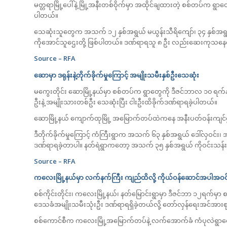
မတ္တရာမြို့ပေါ်နဲ့ မြို့အနီးတစ်ဝိုက်မှာ အထိုင်ချထားတဲ့ စစ်တပ်က ရွ
ပါတယ်။
သေဆုံးသူတွေက အသက် ၁၂ နှစ်အရွယ် မယွန်းသီရိကျော်၊ ၃၄ နှစ်အ
ကိုအောင်သူဌေးတို့ ဖြစ်ပါတယ်။ ဒဏ်ရာရသူ ၈ ဦး လည်းဆေးကုသန
Source – RFA
ဆောမှာ ဒရုန်းနဲ့တိုက်ခိုက်မှုကြောင့် အမျိုးသမီးနှစ်ဦးသေဆုံး
မကွေးတိုင်း ဆောမြို့နယ်မှာ စစ်တပ်က ရွာတွေကို ဒီဇင်ဘာလ ၁၀ ရက်နဲ့ ၁
ဦးနဲ့ အမျိုးသားတစ်ဦး သေဆုံးပြီး ငါးဦးထိခိုက်ဒဏ်ရာရခဲ့ပါတယ်။
ဆောမြို့နယ် ကျောက်ထုမြို့ အမြောက်တပ်ထဲကနေ အနီးပတ်ဝန်းကျင်ရွာတ
ဒီတိုက်ခိုက်မှုကြောင့် ကံကြီးရွာက အသက် ၆၃ နှစ်အရွယ် ဒေါ်လှဝင်း၊ 
ဒဏ်ရာရခဲ့တာပါ။ နတ်ရဲရွာကတော့ အသက် ၃၅ နှစ်အရွယ် ကိုဝင်းသန
Source – RFA
ကလေးမြို့နယ်မှာ လက်နက်ကြီး ကျည်ထိလို့ ကိုယ်ဝန်ဆောင်အပါအဝင
စစ်ကိုင်းတိုင်း၊ ကလေးမြို့နယ်၊ နတ်မြောင်းရွာမှာ ဒီဇင်ဘာ ၁၂ရက်မ
ဒေသခံအမျိုးသမီးသုံးဦး ဒဏ်ရာရရှိခဲ့တယ်လို့ တော်လှန်ရေးအင်အာ
စစ်ကောင်စီက ကလေးမြို့အမြောက်တပ်နဲ့ လက်အောက်ခံ ကံပုလဲရွာ