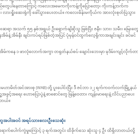
်ရည်တွေပါနေတာကြောင့် ကလေးအမေကကိုးကန့်ကိုပြောတော့၊ ကိုးကန့်ဘက်က
၊ လားရှိုးဆေးရုံကို ခေါ်သွားပေးတယ်။ ကလေးမိန်းမကိုယ်က အားလုံးစုတ်ပြဲသွား
းဆရာ အသက် ၅၅ နှစ်အရွယ် ဦးရှောက်ချိဆိုသူ ဖြစ်ပြီး ဇနီး၊ သား၊ သမီး၊ မြေးတွ
ဲ့ အိမ်နီး ချင်းကပ်ရပ်ဖြစ်တဲ့အပြင် ပုံမှန်ဝင်ထွက်လေ့ရှိကာအချင်းချင်း ခင်မင်
နေအိမ်ကနေ ၁ ဖာလုံလောက်အကွာ တရုတ်နယ်စပ် ချောင်းဘေးမှာ မုဒိမ်းကျင့်လိုက်တ
းမဟာမိတ်အင်အားစု (WAB) တို့ ပူးပေါင်းပြီး ဒီ ဇင်ဘာ ၁၂ ရက်ကဝက်လက်မြို့နယ်
င့်အရေး ဟောပြောပွဲနဲ့ စာ‌စောင်တွေ ဖြန့်ဝေတာ၊ ကျန်းမာရေးနဲ့ လိင်ပညာပေး
ပါတယ်။
ီးတွေအပါအဝင် အရပ်သားလေးဦးသေဆုံး
ရောက်ပေါက်ကွဲမှုကြောင့် ၃ ရက်အတွင်း ထိခိုက်သေ ဆုံးသူ ၄ ဦး ထိရှိလာတယ်လို့