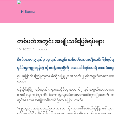
တစ်ပတ်အတွင်း အမျိုးသမီးဖြစ်ရပ်များ
/
16/12/2024
in
သတင်း
ဒီဇင်ဘာလ ၉ ရက်မှ ၁၄ ရက်အတွင်း တစ်ပတ်တာအမျိုးသမီးဖြစ်ရပ်မျ
မုဒိမ်းမှုကျူးလွန်တဲ့ ကိုးကန့်အရာရှိကို သေဒဏ်စီရင်ပေးဖို့ ဒေသခံတွ
ရှမ်းမြောက် (ကြူကုတ်)ပန်ဆိုင်းမြို့မှာ အသက် ၂ နှစ်အရွယ်ကလေးငယ်
တယ်။
ပန်ဆိုင်းမြို့ ၊ ရပ်ကွက် ၇ မှာနေထိုင်သူ အသက် ၂ နှစ် အရွယ်ကလေးငယ
၁ နာရီ ဝန်းကျင်မှာ အိမ်စီးကားနဲ့ နေအိမ်ကနေလာခေါ်သွားပြီးနောက် တရုတ
ဆိုင်းဒေသခံအမျိုးသမီးတစ်ဦးက ပြောပါတယ်။
“နေ့လည် ၁ နာရီကတည်းက ကလေးကို ကားခေါ်စီးမယ်ဆိုပြီး ခေါ်သွားတ
မုဒိမ်းကျင့်ပြီး အိမ်ပြန်ခေါ်လာတာ။ ညနေ ၆ နာရီလောက်မှာ ကလေးအ