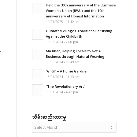
Held the 30th anniversary of the Burmese
Women’s Union (BWU) and the 10th
anniversary of Honest Information
11/01/2025 - 11:12 am
ေ
Outdated Villages Traditions Persisting
Against the Childbirth
16/03/2024 - 7:00 pm
ာ
Ma Khar, Helping Locals to Get A
Business through Natural Weaving.
06/03/2024 - 10:49 am
“Gi GI” – A Home Gardner
13/01/2024 - 11:43 am
“The Revolutionary Art”
10/01/2024 - 4:42 pm
သိမ်းဆည်းထားမှု