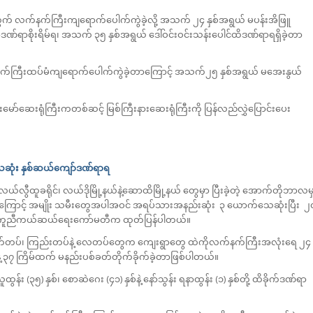
လုပ်ကွက် လက်နက်ကြီးကျရောက်ပေါက်ကွဲခဲ့လို့ အသက် ၂၄ နှစ်အရွယ် မပန်းအိဖြူ
ောဒဏ်ရာစိုးရိမ်ရ၊ အသက် ၃၅ နှစ်အရွယ် ဒေါ်ဝင်းဝင်းသန်းပေါင်ထိဒဏ်ရာရရှိခဲ့တာ
မှာ လက်နက်ကြီးထပ်မံကျရောက်ပေါက်ကွဲခဲ့တာကြောင့် အသက်၂၅ နှစ်အရွယ် မအေးနွယ်
မော်ဆေးရုံကြီးကတစ်ဆင့် မြစ်ကြီးနားဆေးရုံကြီးကို ပြန်လည်လွှဲပြောင်းပေး
ေဆုံး နှစ်ဆယ်ကျော်ဒဏ်ရာရ
ွီထူခရိုင်၊ လယ်ဒိုမြို့နယ်နဲ့ဆောထိမြို့နယ် တွေမှာ ပြီးခဲ့တဲ့ အောက်တိုဘာလမ
ေကြောင့် အမျိုး သမီးတွေအပါအဝင် အရပ်သားအနည်းဆုံး ၃ ယောက်သေဆုံးပြီး ၂
ါ် ကူညီကယ်ဆယ်ရေးကော်မတီက ထုတ်ပြန်ပါတယ်။
 အမြောက်တပ်၊ ကြည်းတပ်နဲ့ လေတပ်တွေက ကျေးရွာတွေ ထဲကိုလက်နက်ကြီးအလုံးရေ ၂၄
န်းနဲ့ ၃၇ ကြိမ်ထက် မနည်းပစ်ခတ်တိုက်ခိုက်ခဲ့တာဖြစ်ပါတယ်။
(၃၅) နှစ်၊ စောဆဲဂေး (၄၁) နှစ်နဲ့ နော်သွန်း ရနာထွန်း (၁) နှစ်တို့ ထိခိုက်ဒဏ်ရာ