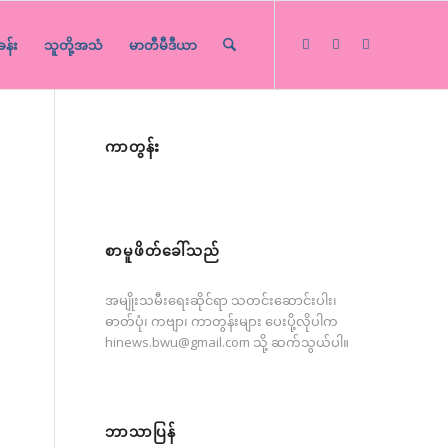
ခန်း
သူတို့အသံ
မာတီမီဒီယာ
ကာတွန်း
စာမူဖိတ်ခေါ်သည်
အမျိုးသမီးရေးဆိုင်ရာ သတင်းဆောင်းပါး၊
ဓာတ်ပုံ၊ ကဗျာ၊ ကာတွန်းများ ပေးပို့လိုပါက
hinews.bwu@gmail.com
သို့ ဆက်သွယ်ပါ။
ဘာသာပြန်
က