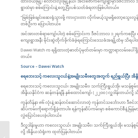
ထားဝယ်မြို့၊ လောင်းလုံးမြို့နယ်၊ အင်းဇောက်ကျေးရွာမှာဒီဇင်ဘာလ ၁၃ ရက
ရွာထဲမှာ စစ်ကြောင်းနဲ့ တွေ့ပြီးပစ်သတ်ခံရတာဖြစ်ပါတယ်။
“ဖြစ်ဖြစ်ချင်းဆေးရုံသွားဖို့ ကားငှားတာ လိုက်မယ့်သူမရှိတော့သွေး
တစ်ဦးက ပြောပါတယ်။
အင်အားတစ်ရာကျော်ပါတဲ့ စစ်ကြောင်းက ဒီဇင်ဘာလ ၁၂ရက်ကစပြီး လောင်းလ
ကျေးရွာအနီး မိုင်းဆွဲတိုက်ခိုက်ခံခဲ့ရကြောင်းဒေသခံအချို့ထံမှ သိရပ
Dawei Watch က ရရှိထားတဲ့ဓာတ်ပုံမှတ်တမ်းမှာ ကတ္တာရာလမ်းပေါ် ရ
တယ်။
Source – Dawei Watch
ရေဘေးသင့် ကလေးသူငယ်နဲ့အမျိုးသမီးတွေအတွက် ရည်ရွယ်ပြီး အိန္ဒိယ
ရေဘေးသင့် ကလေးသူငယ်၊ အမျိုးသမီး၊ သက်ကြီးရွယ်အို၊ မသန်စွမ်း
အိန္ဒိယနိုင်ငံက ဆန်တန်ချိန် နှစ်ထောင်ကျော် ( ၂၂၀၀ ) လှူဒါန်းတယ်လို
ကွန်တိန်နာ ၈၆ လုံးနဲ့ ဆန်တင်ဆောင်လာတဲ့ ကုန်တင်သင်္ဘောဟာ ဒီဇင်ဘ
ဆိပ်ကမ်းကိုရောက်ရှိခဲ့တာပါ။ ရန်ကုန်ဆိပ်ကမ်းမှာ စစ်ကောင်စီနဲ့ မြန်မာ
လွှဲပြောင်းပေးခဲ့ပါတယ်။
ဒီလှူဒါန်းမှုဟာ ကလေးသူငယ်၊ အမျိုးသမီး၊ သက်ကြီးရွယ်အို၊ မသန်
လို့ အိန္ဒိယသံရုံးက ထုတ်ပြန်ပါတယ်။
ပဋိပက္ခများနှင့် ဘေး