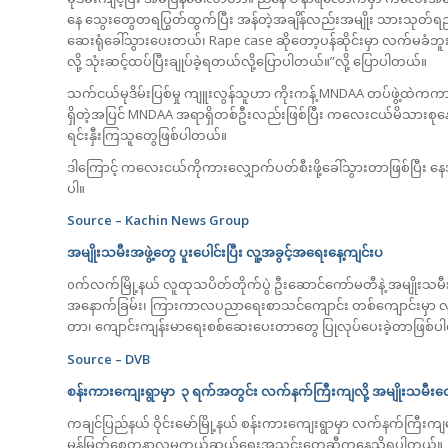
နေ သွေးတွေတရပြွတ်ထွက်ပြီး အန်တဲ့အချိန်လည်းအမျိုး သားသုတ
ဆေးရုံခေါ်သွားပေးတယ်၊ Rape case ဆိုတော့ပန်ဆိုင်းမှာ လက်မခံဘူး
လို့ သုံးဆင့်ထပ်ပြီးချုပ်ခဲ့ရတယ်လို့ပြောပါတယ်။”လို့ ပြောပါတယ်။
သက်ငယ်မုဒိမ်းပြစ်မှု ကျူးလွန်သူဟာ ကိုးကန့် MNDAA တပ်ဖွဲ့ထဲကကာ
ရှိတဲ့အပြင် MNDAA အရာရှိတစ်ဦးလည်းဖြစ်ပြီး ကလေးငယ်မိသားစုနေအိမ်န
ရင်းနှီးကြသူတွေဖြစ်ပါတယ်။
ဒါကြောင့် ကလေးငယ်ကိုကားလျှောက်ပတ်စီးဖို့ခေါ်သွားတာဖြစ်ပြီး 
ပါ။
Source – Kachin News Group
အမျိုးသမီးအဖွဲ့တွေ ပူးပေါင်းပြီး လူ့အခွင့်အရေးနေ့ကျင်းပ
oက်လက်မြို့နယ် လူထုသပိတ်တိုက်ပွဲ ဦးဆောင်ကော်မတီနဲ့ အမျိုးသမီ
အနောက်ခြမ်း၊ ကြားကာလပညာရေးစာသင်ကျောင်း တစ်ကျောင်းမှာ လူ့အခွ
တာ၊ ကျောင်းကျန်းမာရေးစစ်‌ဆေးပေးတာတွေ ပြုလုပ်ပေးခဲ့တာဖြစ်
Source – DVB
စန်းကားကျေးရွာမှာ ၃ ရက်အတွင်း လက်နက်ကြီးကျလို့ အမျိုးသမ
ကချင်ပြည်နယ် ဝိုင်းမော်မြို့နယ် စန်းကားကျေးရွာမှာ လက်နက်ကြီးကျ
မွန်မြတ်စေတနာလူမှုကယ်ဆယ်ရေးအသင်းတွေဆီကနေသိရပါတယ်။