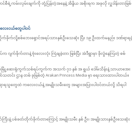
ဲ့ကမ်းလှမ်းချက်ကို တုံ့ပြန်တဲ့အနေနဲ့ အိန္ဒိယ အစိုးရက အခုလို လှူဒါန်းတာဖြစ်
့ ကလေးငယ်တွေပါဝင်
တိုက်ခိုက်လို့စစ်ဘေးရှောင်အရပ်သားနှစ်ဦးသေဆုံး ပြီး ၁၉ ဦးထက်မနည်း ဒဏ်ရာရခဲ
ဂျက်ဖိုက်တာနဲ့ ဗုံးလေးလုံး ကြဲချခဲ့တာ ဖြစ်ပြီး အဲဒီရွာမှာ ခိုလှုံနေကြတဲ့ စစ်
ကုတ်မြို့ဆေးရုံကွက်သစ်ရပ်ကွက်က အသက် ၇၁ နှစ် အ ရွယ် ဒေါ်မသိန်းနဲ့ သာယာအေး
ြေစိုက်သတင်း ဌာန တစ် ခုဖြစ်တဲ့ Arakan Princess Media မှာ ရေးသားထားပါတယ်။
ဏ်ရာရသူတွေထဲ ကလေးငယ်နဲ့ အမျိုးသမီးတွေ အများအပြားပါဝင်တယ်လို့ သိရပါ
ကြီးနဲ့ ပစ်ခတ်တိုက်ခိုက်တာကြောင့် အမျိုးသမီး နှစ် ဦး၊ အမျိုးသားနှစ်ဦးသေဆုံး