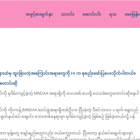
အဖွင့်စာမျက်နှာ
သတင်း
ဆောင်းပါး
ရသ
မေးမြန်း
ားထဲမှ ထူးခြားတဲ့အကြောင်းအရာတွေကို
HI
က စုစည်းဖော်ပြပေးလိုက်ပါတယ်။
ေတောင်းဆို
ကို မုဒိမ်းကျင့်ခဲ့တဲ့ MNDAA အရာရှိကို သေဒဏ် ပေးဖို့ ဒေသခံတွေတောင်းဆိုနေပါ
်ကို ကိုးကန့် (MNDAA )တပ်ဖွဲ့အရာရှိတစ်ဦးက ပြီးခဲ့တဲ့ ဒီဇင်ဘာလ ၁ ရက် နေ့လည်
်နယ်စပ် ချောင်း ဘေးတစ်နေရာမှာ မုဒိမ်းကျင့်ခဲ့တဲ့ ဖြစ်စဉ် ဖြစ်ခဲ့တယ်လို့ ပန်
ာ မုန့်တွေ ဖျော်ရည်တွေလည်း ဝယ်ကျွေးတယ် ပြီးတော့ နယ်စပ်ချောင်းနားမှာ
မေက သူ့ကလေးကို သွားပြန်ခေါ်တဲ့အချိန် ကလေးက နုံးနေပြီ။ ကလေးမိန်းမကိုယ်