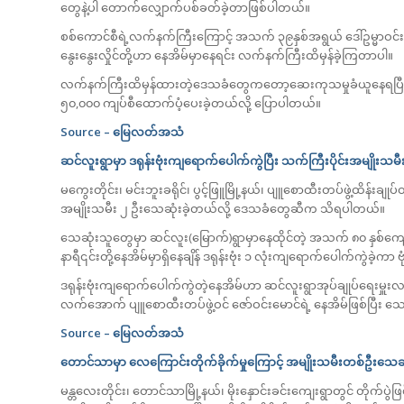
တွေနဲ့ပါ တောက်လျှောက်ပစ်ခတ်ခဲ့တာဖြစ်ပါတယ်။
စစ်ကောင်စီရဲ့လက်နက်ကြီးကြောင့် အသက် ၃၉နှစ်အရွယ် ဒေါ်ဥမ္မာဝင်း
နွေးနွေးလှိုင်တို့ဟာ နေအိမ်မှာနေရင်း လက်နက်ကြီးထိမှန်ခဲ့ကြတာပါ။
လက်နက်ကြီးထိမှန်ထားတဲ့ဒေသခံတွေကတော့ဆေးကုသမှုခံယူနေရပြီးက
၅၀,၀၀၀ ကျပ်စီထောက်ပံ့ပေးခဲ့တယ်လို့ ပြောပါတယ်။
Source –
မြေလတ်အသံ
ဆင်လူးရွာမှာ ဒရုန်းဗုံးကျရောက်ပေါက်ကွဲပြီး သက်ကြီးပိုင်းအမျိုးသမ
မကွေးတိုင်း၊ မင်းဘူးခရိုင်၊ ပွင့်ဖြူမြို့နယ်၊ ပျူစောထီးတပ်ဖွဲ့ထိန်းချ
အမျိုးသမီး ၂ ဦးသေဆုံးခဲ့တယ်လို့ ဒေသခံတွေဆီက သိရပါတယ်။
သေဆုံးသူတွေမှာ ဆင်လူး(မြောက်)ရွာမှာနေထိုင်တဲ့ အသက် ၈၀ နှစ်ကျော်ရှ
နာရီ၎င်းတို့နေအိမ်မှာရှိနေချိန် ဒရုန်းဗုံး ၁ လုံးကျရောက်ပေါက်ကွဲခဲ့က
ဒရုန်းဗုံးကျရောက်ပေါက်ကွဲတဲ့နေအိမ်ဟာ ဆင်လူးရွာအုပ်ချုပ်ရေးမှူးလည်
လက်အောက် ပျူစောထီးတပ်ဖွဲ့ဝင် ဇော်ဝင်းမောင်ရဲ့ နေအိမ်ဖြစ်ပြီး သေ
Source –
မြေလတ်အသံ
တောင်သာမှာ လေကြောင်းတိုက်ခိုက်မှုကြောင့် အမျိုးသမီးတစ်ဦးသေဆ
မန္တလေးတိုင်း၊ တောင်သာမြို့နယ်၊ မိုးနှောင်းခင်းကျေးရွာတွင် တိုက်ပွ