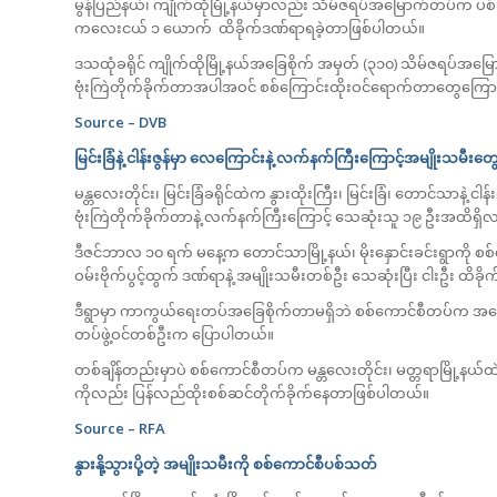
မွန်ပြည်နယ်၊ ကျိုက်ထိုမြို့နယ်မှာလည်း သိမ်ဇရပ်အမြောက်တပ်က ပစ
ကလေးငယ် ၁ ယောက် ထိခိုက်ဒဏ်ရာရခဲ့တာဖြစ်ပါတယ်။
ဒသထုံခရိုင် ကျိုက်ထိုမြို့နယ်အခြေစိုက် အမှတ် (၃၁၀) သိမ်ဇရပ်အမြ
ဗုံးကြဲတိုက်ခိုက်တာအပါအဝင် စစ်ကြောင်းထိုးဝင်ရောက်တာတွေကြောင
Source – DVB
မြင်းခြံနဲ့ ငါန်းဇွန်မှာ လေကြောင်းနဲ့ လက်နက်ကြီးကြောင့်အမျိုးသ
မန္တလေးတိုင်း၊ မြင်းခြံခရိုင်ထဲက နွားထိုးကြီး၊ မြင်းခြံ၊ တောင်သာနဲ
ဗုံးကြဲတိုက်ခိုက်တာနဲ့ လက်နက်ကြီးကြောင့် သေဆုံးသူ ၁၉ ဦးအထိရှ
ဒီဇင်ဘာလ ၁၀ ရက် မနေ့က တောင်သာမြို့နယ်၊ မိုးနှောင်းခင်းရွာကို စစ်က
ဝမ်းဗိုက်ပွင့်ထွက် ဒဏ်ရာနဲ့ အမျိုးသမီးတစ်ဦး သေဆုံးပြီး ငါးဦး ထိခ
ဒီရွာမှာ ကာကွယ်ရေးတပ်အခြေစိုက်တာမရှိဘဲ စစ်ကောင်စီတပ်က အကြော
တပ်ဖွဲ့ဝင်တစ်ဦးက ပြောပါတယ်။
တစ်ချိန်တည်းမှာပဲ စစ်ကောင်စီတပ်က မန္တလေးတိုင်း၊ မတ္တရာမြို့နယ
ကိုလည်း ပြန်လည်ထိုးစစ်ဆင်တိုက်ခိုက်နေတာဖြစ်ပါတယ်။
Source – RFA
နွားနို့သွားပို့တဲ့ အမျိုးသမီးကို စစ်ကောင်စီပစ်သတ်