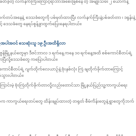
်ခတ်ခဲ့တဲ့ လက်နက်ကြီးကြောင့်ရာဘာအစေးခြစ်နေ တဲ့ အမျိုးသမီး ၂ ယောက်နဲ့
ောက်တပ်အနေနဲ့ ဒေသခံတွေကို ပစ်မှတ်ထားပြီး လက်နက်ကြီးနဲ့ပစ်ခတ်တာ ၊ ဒရုန်းနဲ့
့် ဒေသခံတွေ နေရပ်စွန့်ခွာထွက်ပြေးနေရပါတယ်။
မီးတွေအပါအဝင် သေဆုံးသူ ၁၉ ဦးအထိရှိလာ
့ ငါန်းဇွန်မြို့နယ်တွေမှာ ဒီဇင်ဘာလ ၁ ရက်နေ့ ကနေ ၁၀ ရက်နေ့အထိ စစ်ကောင်စီတပ်ရဲ့
ိလာပြီလို့ဒေသခံတွေ ကပြောပါတယ်။
ောင်စီတပ်ရဲ့ ဂျက်တိုက်လေယာဉ်နဲ့ ဗုံးနှစ်လုံး ကြဲ ချတိုက်ခိုက်တာကြောင့်
ိုက်သွားပါတယ်။
င်းမဲ့ ဗုံးကြဲတိုက်ခိုက်တာလို့လည်းတောင်သာ မြို့နယ်ပြည်သူ့ကာကွယ်ရေး
်ထဲက ကာကွယ်ရေးတပ်တွေ ထိန်းချုပ်ထားတဲ့ တရုတ် စီမံကိန်းတွေနဲ့ ရွာတွေကိုဘက်