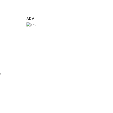
ADV
ှ
၀