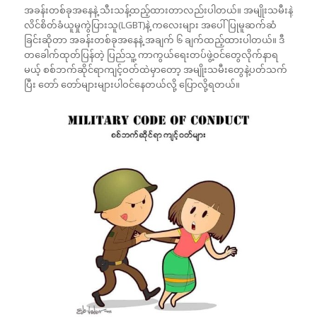
အခန်းတစ်ခုအနေနဲ့ သီးသန့်ထည့်ထားတာလည်းပါတယ်။ အမျိုးသမီးနဲ့
လိင်စိတ်ခံယူမှုကွဲပြားသူ(LGBT)နဲ့ ကလေးများ အပေါ်ပြုမူဆက်ဆံ
ခြင်းဆိုတာ အခန်းတစ်ခုအနေနဲ့ အချက် ၆ ချက်ထည့်ထားပါတယ်။ ဒီ
တခေါက်ထုတ်ပြန်တဲ့ ပြည်သူ့ ကာကွယ်ရေးတပ်ဖွဲ့ဝင်တွေလိုက်နာရ
မယ့် စစ်ဘက်ဆိုင်ရာကျင့်ဝတ်ထဲမှာတော့ အမျိုးသမီးတွေနဲ့ပတ်သက်
ပြီး တော် တော်များများပါဝင်နေတယ်လို့ ပြောလို့ရတယ်။