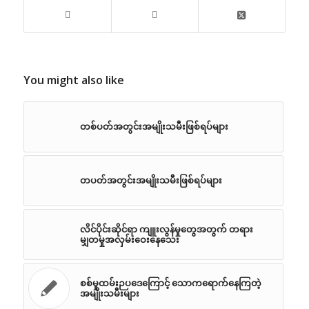
You might also like
တစ်ပတ်အတွင်းအမျိုးသမီးဖြစ်ရပ်များ
တပတ်အတွင်းအမျိုးသမီးဖြစ်ရပ်များ
လိင်ပိုင်းဆိုင်ရာ ကျူးလွန်မှုတွေအတွက် တရား
မျှတမှုအလှမ်းဝေးနေသေး
စစ်မှုထမ်းဉပဒေကြောင့် သောကရောက်နေကြတဲ့
အမျိုးသမီးများ