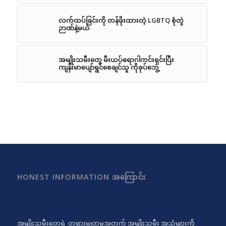
လက်ထပ်ခြင်းကို တန်ဖိုးထားတဲ့ LGBTQ စုံတွဲ
ဉာဏ်နဲ့မယ်
အမျိုးသမီးတွေ မီးယပ်ရောဂါကင်းရှင်းပြီး
ကျန်းမာပျော်ရွင်စေချင်သူ ကိုခုပ်ဘွေ့
HONEST INFORMATION အကြောင်း
အမျိုးသမီးတွေရဲ့ တရားမျှတမှုအတွက် အမျိုးသမီး အသံများကို