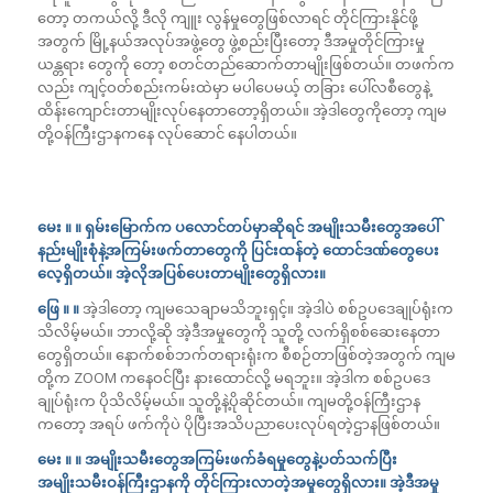
တော့ တကယ်လို့ ဒီလို ကျူး လွန်မှုတွေဖြစ်လာရင် တိုင်ကြားနိုင်ဖို့
အတွက် မြို့နယ်အလုပ်အဖွဲ့တွေ ဖွဲ့စည်းပြီးတော့ ဒီအမှုတိုင်ကြားမှု
ယန္တရား တွေကို တော့ စတင်တည်ဆောက်တာမျိုးဖြစ်တယ်။ တဖက်က
လည်း ကျင့်ဝတ်စည်းကမ်းထဲမှာ မပါပေမယ့် တခြား ပေါ်လစီတွေနဲ့
ထိန်းကျောင်းတာမျိုးလုပ်နေတာတော့ရှိတယ်။ အဲ့ဒါတွေကိုတော့ ကျမ
တို့ဝန်ကြီးဌာနကနေ လုပ်ဆောင် နေပါတယ်။
မေး ။ ။ ရှမ်းမြောက်က ပလောင်တပ်မှာဆိုရင် အမျိုးသမီးတွေအပေါ်
နည်းမျိုးစုံနဲ့အကြမ်းဖက်တာတွေကို ပြင်းထန်တဲ့ ထောင်ဒဏ်တွေပေး
လေ့ရှိတယ်။ အဲ့လိုအပြစ်ပေးတာမျိုးတွေရှိလား။
ဖြေ ။ ။
အဲ့ဒါတော့ ကျမသေချာမသိဘူးရှင့်။ အဲ့ဒါပဲ စစ်ဥပဒေချုပ်ရုံးက
သိလိမ့်မယ်။ ဘာလို့ဆို အဲ့ဒီအမှုတွေကို သူတို့ လက်ရှိစစ်ဆေးနေတာ
တွေရှိတယ်။ နောက်စစ်ဘက်တရားရုံးက စီစဉ်တာဖြစ်တဲ့အတွက် ကျမ
တို့က ZOOM ကနေဝင်ပြီး နားထောင်လို့ မရဘူး။ အဲ့ဒါက စစ်ဥပဒေ
ချုပ်ရုံးက ပိုသိလိမ့်မယ်။ သူတို့နဲ့ပိုဆိုင်တယ်။ ကျမတို့ဝန်ကြီးဌာန
ကတော့ အရပ် ဖက်ကိုပဲ ပိုပြီးအသိပညာပေးလုပ်ရတဲ့ဌာနဖြစ်တယ်။
မေး ။ ။ အမျိုးသမီးတွေအကြမ်းဖက်ခံရမှုတွေနဲ့ပတ်သက်ပြီး
အမျိုးသမီးဝန်ကြီးဌာနကို တိုင်ကြားလာတဲ့အမှုတွေရှိလား။ အဲ့ဒီအမှု