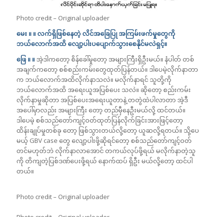
Photo credit – Original uploader
မေး ။ ။ လက်ရှိဖြစ်နေတဲ့ လိင်အခြေပြု အကြမ်းဖက်မှုတွေကို
ဘယ်လောက်အထိ လျော့ပါးပပျောက်သွားစေနိုင်မလဲရှင့်။
ဖြေ ။ ။
အဲ့ဒါကတော့ စိန်ခေါ်မှုတော့ အများကြီးရှိဦးမယ်။ နံပါတ် တစ်
အချက်ကတော့ စစ်စည်းကမ်းတွေထုတ်ပြန်တယ်။ ဒါပေမဲ့လိုက်နာတာ
က ဘယ်လောက်အထိလိုက်နာသလဲ။ မလိုက်နာရင် သူတို့ကို
ဘယ်လောက်အထိ အရေးယူအပြစ်ပေး သလဲ။ ဆိုတော့ စည်းကမ်း
လိုက်နာမှုဆိုတာ အပြစ်ပေးအရေးယူတာနဲ့ တတွဲထဲပါလာတာ အဲ့ဒီ
အပေါ်မှာလည်း အများကြီး တော့ တည်မှီနေဦးမယ်လို့ ထင်တယ်။
ဒါပေမဲ့ စစ်သည်တော်ကျင့်ဝတ်ထုတ်ပြန်လိုက်ခြင်းအားဖြင့်တော့
ထိန်းချုပ်မှုတစ်ခု တော့ ဖြစ်သွားတယ်လို့တော့ ယူဆလို့ရတယ်။ သို့ပေ
မယ့် GBV case တွေ လျော့ပါးဖို့ဆိုရင်တော့ စစ်သည်တော်ကျင့်ဝတ်
တင်မဟုတ်ဘဲ လိုက်နာလာအောင် တကယ်လုပ်ဖို့ရယ် မလိုက်နာတဲ့သူ
ကို တိကျတဲ့ပြစ်ဒဏ်ပေးဖို့ရယ် နောက်ထပ် ရှိဦး မယ်လို့တော့ ထင်ပါ
တယ်။
Photo credit – Original uploader