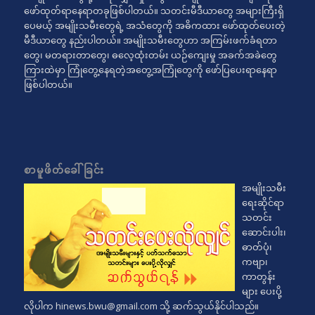
ဖော်ထုတ်ရာနေရာတခုဖြစ်ပါတယ်။ သတင်းမီဒီယာတွေ အများကြီးရှိ
ပေမယ့် အမျိုးသမီးတွေရဲ့ အသံတွေကို အဓိကထား ဖော်ထုတ်ပေးတဲ့
မီဒီယာတွေ နည်းပါတယ်။ အမျိုးသမီးတွေဟာ အကြမ်းဖက်ခံရတာ
တွေ၊ မတရားတာတွေ၊ ဓလေ့ထုံးတမ်း ယဉ်ကျေးမှု အခက်အခဲတွေ
ကြားထဲမှာ ကြုံတွေ့နေရတဲ့အတွေ့အကြုံတွေကို ဖော်ပြပေးရာနေရာ
ဖြစ်ပါတယ်။
စာမူဖိတ်ခေါ်ခြင်း
အမျိုးသမီး
ရေးဆိုင်ရာ
သတင်း
ဆောင်းပါး၊
ဓာတ်ပုံ၊
ကဗျာ၊
ကာတွန်း
များ ပေးပို့
လိုပါက
hinews.bwu@gmail.com
သို့ ဆက်သွယ်နိုင်ပါသည်။