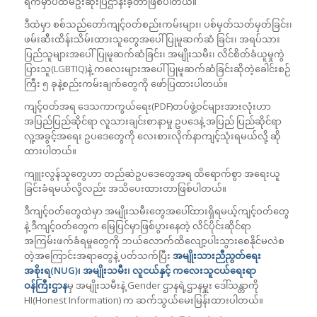
ရက်မှာပထမဦးဆုံးပြဌာန်းခဲ့တာဖြစ်ပါတယ်။
ဒီထဲမှာ စစ်သည်တော်ကျင့်ဝတ်စည်းကမ်းများ၊ ပစ်မှတ်သတ်မှတ်ခြင်း၊
ဖမ်းဆီးထိန်းသိမ်းထားသူတွေအပေါ် ပြုမူဆက်ဆံ ခြင်း၊ အရပ်သား
ပြည်သူများအပေါ်ပြုမူဆက်ဆံခြင်း၊ အမျိုးသမီး၊ လိင်စိတ်ခံယူမှုကွဲ
ပြားသူ(LGBTIQ)နဲ့ ကလေးများအပေါ် ပြုမူဆက်ဆံခြင်းဆိုတဲ့ခေါင်းစဉ်
ကြီး ၅ ခုနဲ့စည်းကမ်းချက်တွေကို ဖော်ပြထားပါတယ်။
ကျင့်ဝတ်အရ ဒေသကာကွယ်ရေး(PDF)တပ်ဖွဲ့ဝင်များအားလုံးဟာ
အပြည်ပြည်ဆိုင်ရာ လူသားချင်းစာနာမှု ဥပဒေနဲ့ အပြည် ပြည်ဆိုင်ရာ
လူ့အခွင့်အရေး ဥပဒေတွေကို လေးစားလိုက်နာကျင့်သုံးရမယ်လို့ ဆို
ထားပါတယ်။
ကျူးလွန်သူတွေဟာ တည်ဆဲဥပဒေတွေအရ ထိရောက်စွာ အရေးယူ
ခြင်းခံရမယ်လို့လည်း အသိပေးထားတာဖြစ်ပါတယ်။
ဒီကျင့်ဝတ်တွေထဲမှာ အမျိုးသမီးတွေအပေါ်ထားရှိရမယ့်ကျင့်ဝတ်တွေ
နဲ့ ဒီကျင့်ဝတ်တွေက မြေပြင်မှာဖြစ်ပွားနေတဲ့ လိင်ပိုင်းဆိုင်ရာ
အကြမ်းဖက်ခံရမှုတွေကို ဘယ်လောက်ထိလျော့ပါးသွားစေနိုင်မလဲစ
တဲ့အကြောင်းအရာတွေနဲ့ ပတ်သက်ပြီး
အမျိုးသားညီညွတ်ရေး
အစိုးရ(NUG)၊ အမျိုးသမီး၊ လူငယ်နှင့် ကလေးသူငယ်ရေးရာ
ဝန်ကြီးဌာန
မှ
အမျိုးသမီးနဲ့ Gender ဌာနရဲ့ဌာနမှူး ဒေါ်သန္တာကို
HI(Honest Information) က ဆက်သွယ်မေးမြန်းထားပါတယ်။