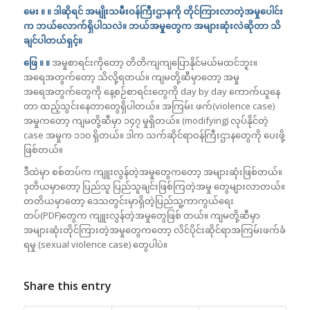
မေး ။ ။ ဒါဆိုရင် အမျိုးသမီးဝန်ကြီးဌာနကို တိုင်ကြားလာတဲ့အမှုပေါင်း
က ဘယ်လောက်ရှိပါသလဲ။ ဘယ်အမှုတွေက အများဆုံးလဲဆိုတာ သိ
ချင်ပါတယ်ရှင့်။
ဖြေ ။ ။
အမှုစာရင်းကိုတော့ တိတိကျကျပြောနိုင်မယ်မထင်ဘူး။
အရေအတွက်တော့ သိလို့ရတယ်။ ကျမတို့ဆီမှာတော့ အမှု
အရေအတွက်တွေကို နေ့စဉ်စာရင်းတွေကို day by day ကောက်ယူနေ
တာ ထည့်သွင်းနေတာတွေရှိပါတယ်။ အကြမ်း ဖက်(violence case)
အမှုကတော့ ကျမတို့ဆီမှာ ၁၄၇ မှုရှိတယ်။ (modifying) လုပ်နိုင်တဲ့
case အမှုက ၁၁၀ ရှိတယ်။ ဒါက သက်ဆိုင်ရာဝန်ကြီးဌာနတွေကို ပေးဖို့
ဖြစ်တယ်။
ဒီထဲမှာ စစ်တပ်က ကျူးလွန်တဲ့အမှုတွေကတော့ အများဆုံးဖြစ်တယ်။
ဒုတိယမှာတော့ ပြည်သူ ပြည်သူချင်းဖြစ်ကြတဲ့အမှု တွေများလာတယ်။
တတိယမှာတော့ ဒေသတွင်းမှာရှိတဲ့ပြည်သူ့ကာကွယ်ရေး
တပ်(PDF)တွေက ကျူးလွန်တဲ့အမှုတွေဖြစ် တယ်။ ကျမတို့ဆီမှာ
အများဆုံးတိုင်ကြားတဲ့အမှုတွေကတော့ လိင်ပိုင်းဆိုင်ရာအကြမ်းဖက်ခံ
ရမှု (sexual violence case) တွေပါပဲ။
Share this entry