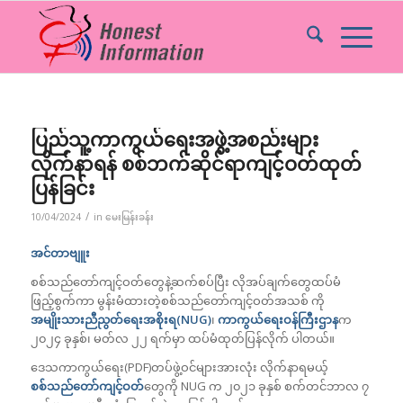
ပြည်သူ့ကာကွယ်ရေးအဖွဲ့အစည်းများ
လိုက်နာရန် စစ်ဘက်ဆိုင်ရာကျင့်ဝတ်ထုတ်
ပြန်ခြင်း
/
10/04/2024
in
မေးမြန်းခန်း
အင်တာဗျူး
စစ်သည်တော်ကျင့်ဝတ်တွေနဲ့ဆက်စပ်ပြီး လိုအပ်ချက်တွေထပ်မံ
ဖြည့်စွက်ကာ မွန်းမံထားတဲ့စစ်သည်တော်ကျင့်ဝတ်အသစ် ကို
အမျိုးသားညီညွတ်ရေးအစိုးရ(NUG)
၊
ကာကွယ်ရေးဝန်ကြီးဌာန
က
၂၀၂၄ ခုနှစ်၊ မတ်လ ၂၂ ရက်မှာ ထပ်မံထုတ်ပြန်လိုက် ပါတယ်။
ဒေသကာကွယ်ရေး(PDF)တပ်ဖွဲ့ဝင်များအားလုံး လိုက်နာရမယ့်
စစ်သည်တော်ကျင့်ဝတ်
တွေကို NUG က ၂၀၂၁ ခုနှစ် စက်တင်ဘာလ ၇