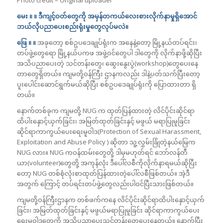
Photo credit – Original uploader
မေး ။ ။ ဒီကျင့်ဝတ်တွေကို အမှန်တကယ်လေးစားလိုက်နာမှုရှိအောင်
ဘယ်လိုပညာပေးစည်းရုံးမှုတွေလုပ်မလဲ။
ဖြေ ။ ။
အခုတော့ စစ်ဥပဒေချုပ်ရုံးက အနေနဲ့တော့ မြို့နယ်တပ်ရင်း၊
တပ်ဖွဲ့တွေရော မြို့နယ်ပကဖ အဖွဲ့ဝင်တွေပါ ဒါတွေကို လိုက်နာဖို့ဆိုပြီး
အသိပညာပေးတဲ့ သင်တန်းတွေ၊ ဆွေးနွေးပွဲ(workshop)တွေပေးနေ
တာတွေရှိတယ်။ ကျမတို့ဝန်ကြီး ဌာနကလည်း ဒါနဲ့ပတ်သက်ပြီးတော့
ပူးပေါင်းဆောင်ရွက်မယ်ဆိုပြီး စစ်ဥပဒေချုပ်ရုံးကို ပြောထားတာ ရှိ
တယ်။
နောက်တစ်ခုက ကျမတို့ NUG က ထုတ်ပြန်ထားတဲ့ လိင်ပိုင်းဆိုင်ရာ
ထိပါးနှောင့်ယှက်ခြင်း၊ အမြတ်ထုတ်ခြင်းနှင့် မဖွယ် မရာပြုမူခြင်း
ဆိုင်ရာကာကွယ်ပေးရေးမူဝါဒ(Protection of Sexual Harassment,
Exploitation and Abuse Policy ) ဆိုတာ သူ့လွှမ်းခြုံတဲ့နယ်မြေက
NUG လား။ NUG ကဝန်ထမ်းတွေတို့ ဒါမှမဟုတ်ရင် ဘော်လန်တီ
ယာ(volunteer)တွေတို့ အကုန်လုံး ဒီပေါ်လစီကိုလိုက်နာရမယ်ဆိုပြီး
တော့ NUG တစ်စုံလုံးစာထုတ်ပြန်ထားတဲ့ပေါ်လစီဖြစ်တယ်။ အဲ့ဒီ
အတွက် ကြောင့် တပ်ရင်းတပ်ဖွဲ့တွေလည်းပါဝင်ပြီးသားဖြစ်တယ်။
ကျမတို့ဝန်ကြီးဌာနက တစ်ဖက်ကနေ လိင်ပိုင်းဆိုင်ရာထိပါးနှောင့်ယှက်
ခြင်း၊ အမြတ်ထုတ်ခြင်းနှင့် မဖွယ်မရာပြုမူခြင်း ဆိုင်ရာကာကွယ်ပေး
ရေးမူဝါဒတွေကို အသိပညာပေးသင်တန်းတွေပေးနေတယ်။ နောက်ပြီး