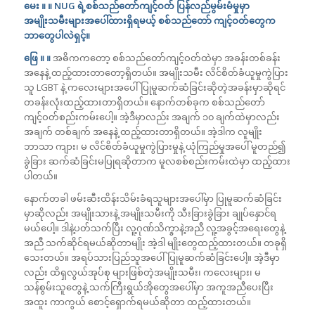
မေး ။ ။ NUG ရဲ့စစ်သည်တော်ကျင့်ဝတ် ပြန်လည်မွမ်းမံမှုမှာ
အမျိုးသမီးများအပေါ်ထားရှိရမယ့် စစ်သည်တော် ကျင့်ဝတ်တွေက
ဘာတွေပါလဲရှင့်။
ဖြေ ။ ။
အဓိကကတော့ စစ်သည်တော်ကျင့်ဝတ်ထဲမှာ အခန်းတစ်ခန်း
အနေနဲ့ ထည့်ထားတာတော့ရှိတယ်။ အမျိုးသမီး လိင်စိတ်ခံယူမှုကွဲပြား
သူ LGBT နဲ့ ကလေးများအပေါ်ပြုမူဆက်ဆံခြင်းဆိုတဲ့အခန်းမှာဆိုရင်
တခန်းလုံးထည့်ထားတာရှိတယ်။ နောက်တစ်ခုက စစ်သည်တော်
ကျင့်ဝတ်စည်းကမ်းပေါ့။ အဲ့ဒီမှာလည်း အချက် ၁၀ ချက်ထဲမှာလည်း
အချက် တစ်ချက် အနေနဲ့ ထည့်ထားတာရှိတယ်။ အဲ့ဒါက လူမျိုး
ဘာသာ ကျား၊ မ လိင်စိတ်ခံယူမှုကွဲပြားမှုနဲ့ ယုံကြည်မှုအပေါ် မူတည်၍
ခွဲခြား ဆက်ဆံခြင်းမပြုရဆိုတာက မူလစစ်စည်းကမ်းထဲမှာ ထည့်ထား
ပါတယ်။
နောက်တခါ ဖမ်းဆီးထိန်းသိမ်းခံရသူများအပေါ်မှာ ပြုမူဆက်ဆံခြင်း
မှာဆိုလည်း အမျိုးသားနဲ့ အမျိုးသမီးကို သီးခြားခွဲခြား ချုပ်နှောင်ရ
မယ်ပေါ့။ ဒါနဲ့ပတ်သက်ပြီး လူ့ဂုဏ်သိက္ခာနဲ့အညီ လူ့အခွင့်အရေးတွေနဲ့
အညီ သက်ဆိုင်ရမယ်ဆိုတာမျိုး အဲ့ဒါ မျိုးတွေထည့်ထားတယ်။ တခုရှိ
သေးတယ်။ အရပ်သားပြည်သူအပေါ်ပြုမူဆက်ဆံခြင်းပေါ့။ အဲ့ဒီမှာ
လည်း ထိရှလွယ်အုပ်စု များဖြစ်တဲ့အမျိုးသမီး၊ ကလေးများ၊ မ
သန်စွမ်းသူတွေနဲ့ သက်ကြီးရွယ်အိုတွေအပေါ်မှာ အကူအညီပေးပြီး
အထူး ကာကွယ် စောင့်ရှောက်ရမယ်ဆိုတာ ထည့်ထားတယ်။