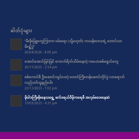
ဓါတ်ပုံများ
“မီးခိုးမြူတွေကြားက ဝမ်းရေး (သို့မဟုတ်) ကယန်းဒေသရဲ့ တောင်ယာ
မီးရှို့ပွဲ”
20/04/2026 - 8:00 pm
အောင်အောင်မြင်မြင် ကောက်ရိတ်သိမ်းနေတဲ့ ကယောစစ်ရှောင်တွေ
26/11/2025 - 2:54 pm
စစ်ကောင်စီ ဦးဆောင်ကျင်းပတဲ့ တောင်ကြီးတန်ဆောင်တိုင်ပွဲ လာရောက်
လည်ပတ်သူနည်းပါး
22/11/2023 - 7:02 pm
ဖိုဝါဒကြီးစိုးနေသရွေ့ ဖက်ဒရယ်ဒီမိုကရေစီ အလှမ်းဝေးနေဆဲ
13/03/2023 - 4:31 pm