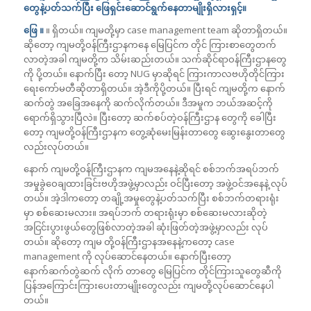
တွေနဲ့ပတ်သက်ပြီး ဖြေရှင်းဆောင်ရွက်နေတာမျိုးရှိလားရှင့်။
ဖြေ ။
။ ရှိတယ်။ ကျမတို့မှာ case management team ဆိုတာရှိတယ်။
ဆိုတော့ ကျမတို့ဝန်ကြီးဌာနကနေ မြေပြင်က တိုင် ကြားစာတွေတက်
လာတဲ့အခါ ကျမတို့က သိမ်းဆည်းတယ်။ သက်ဆိုင်ရာဝန်ကြီးဌာနတွေ
ကို ပို့တယ်။ နောက်ပြီး တော့ NUG မှာဆိုရင် ကြားကာလဗဟိုတိုင်ကြား
ရေးကော်မတီဆိုတာရှိတယ်။ အဲ့ဒီကိုပို့တယ်။ ပြီးရင် ကျမတို့က နောက်
ဆက်တွဲ အခြေအနေကို ဆက်လိုက်တယ်။ ဒီအမှုက ဘယ်အဆင့်ကို
ရောက်ရှိသွားပြီလဲ။ ပြီးတော့ ဆက်စပ်တဲ့ဝန်ကြီးဌာန တွေကို ခေါပြီး
တော့ ကျမတို့ဝန်ကြီးဌာနက တွေ့ဆုံမေးမြန်းတာတွေ ဆွေးနွေးတာတွေ
လည်းလုပ်တယ်။
နောက် ကျမတို့ဝန်ကြီးဌာနက ကျမအနေနဲ့ဆိုရင် စစ်ဘက်အရပ်ဘက်
အမှုခွဲဝေချထားခြင်းဗဟိုအဖွဲ့မှာလည်း ဝင်ပြီးတော့ အဖွဲ့ဝင်အနေနဲ့ လုပ်
တယ်။ အဲ့ဒါကတော့ တချို့အမှုတွေနဲ့ပတ်သက်ပြီး စစ်ဘက်တရားရုံး
မှာ စစ်ဆေးမလား။ အရပ်ဘက် တရားရုံးမှာ စစ်ဆေးမလားဆိုတဲ့
အငြင်းပွားဖွယ်တွေဖြစ်လာတဲ့အခါ ဆုံးဖြတ်တဲ့အဖွဲ့မှာလည်း လုပ်
တယ်။ ဆိုတော့ ကျမ တို့ဝန်ကြီးဌာနအနေနဲ့ကတော့ case
management ကို လုပ်ဆောင်နေတယ်။ နောက်ပြီးတော့
နောက်ဆက်တွဲဆက် လိုက် တာတွေ မြေပြင်က တိုင်ကြားသူတွေဆီကို
ပြန်အကြောင်းကြားပေးတာမျိုးတွေလည်း ကျမတို့လုပ်ဆောင်နေပါ
တယ်။