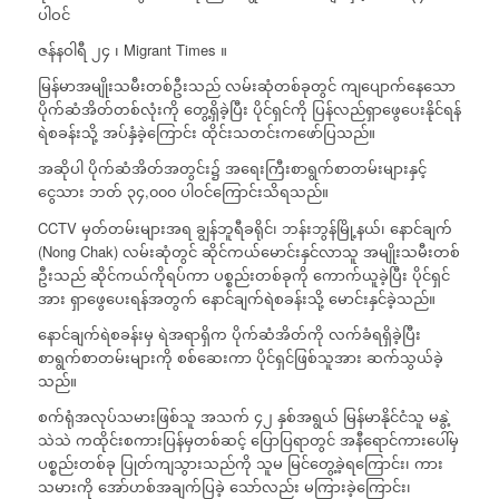
ပါဝင်
ဇန်နဝါရီ ၂၄ ၊ Migrant Times ။
မြန်မာအမျိုးသမီးတစ်ဦးသည် လမ်းဆုံတစ်ခုတွင် ကျပျောက်နေသော
ပိုက်ဆံအိတ်တစ်လုံးကို တွေ့ရှိခဲ့ပြီး ပိုင်ရှင်ကို ပြန်လည်ရှာဖွေပေးနိုင်ရန်
ရဲစခန်းသို့ အပ်နှံခဲ့ကြောင်း ထိုင်းသတင်းကဖော်ပြသည်။
အဆိုပါ ပိုက်ဆံအိတ်အတွင်း၌ အရေးကြီးစာရွက်စာတမ်းများနှင့်
ငွေသား ဘတ် ၃၄,၀၀၀ ပါဝင်ကြောင်းသိရသည်။
CCTV မှတ်တမ်းများအရ ချွန်ဘူရီခရိုင်၊ ဘန်းဘွန်မြို့နယ်၊ နောင်ချက်
(Nong Chak) လမ်းဆုံတွင် ဆိုင်ကယ်မောင်းနှင်လာသူ အမျိုးသမီးတစ်
ဦးသည် ဆိုင်ကယ်ကိုရပ်ကာ ပစ္စည်းတစ်ခုကို ကောက်ယူခဲ့ပြီး ပိုင်ရှင်
အား ရှာဖွေပေးရန်အတွက် နောင်ချက်ရဲစခန်းသို့ မောင်းနှင်ခဲ့သည်။
နောင်ချက်ရဲစခန်းမှ ရဲအရာရှိက ပိုက်ဆံအိတ်ကို လက်ခံရရှိခဲ့ပြီး
စာရွက်စာတမ်းများကို စစ်ဆေးကာ ပိုင်ရှင်ဖြစ်သူအား ဆက်သွယ်ခဲ့
သည်။
စက်ရုံအလုပ်သမားဖြစ်သူ အသက် ၄၂ နှစ်အရွယ် မြန်မာနိုင်ငံသူ မနွဲ့
သဲသဲ ကထိုင်းစကားပြန်မှတစ်ဆင့် ပြောပြရာတွင် အနီရောင်ကားပေါ်မှ
ပစ္စည်းတစ်ခု ပြုတ်ကျသွားသည်ကို သူမ မြင်တွေ့ခဲ့ရကြောင်း၊ ကား
သမားကို အော်ဟစ်အချက်ပြခဲ့ သော်လည်း မကြားခဲ့ကြောင်း၊