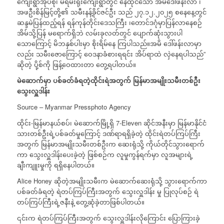
ကျေးရွာအုပ်စု၊ မရမ်းရိုးကျေးရွာတွင် နေထိုင်သော အမိဒေါ်ဖန်းလာ ၊
အဖဦးစိန်မြင့်တို့၏ သမီးနန့်ခိုင်ဇင်ဦး သည် ၂၇.၁၂.၂၀၂၅ စနေနေ့တွင်
ဆန္ဒမဲပြန်ထည့်ရန် ရန်ကုန်တိုင်းဒေသကြီး ၊တောင်ဒဂုံမှာပြန်လာနေစဉ်
အိမ်သို့ပြန် မရောက်ရှိဘဲ လမ်းခုလတ်တွင် ပျောက်ဆုံးသွားပါ
သောကြောင့် မိဘနှစ်ပါးမှာ စိုးရိမ်နေ ကြပါသည်။အမိ ဒေါ်ဖန်းလာမှာ
လည်း သမီးဇောကြောင့် ဝေဒနာခံစားရရင်း အိပ်ရာထဲ လှဲနေရပါသည်”
ဆိုတဲ့ ပို့စ်ကို ဖြန့်ဝေထားတာ တွေ့ရပါတယ်။
မဲဆောက်မှာ
ပစ်ခတ်ခံရတဲ့ထိုင်းရဲအတွက်
မြန်မာအမျိုးသမီးတစ်ဦး
သွေးလှူဒါန်း
Source – Myanmar Pressphoto Agency
ထိုင်း-မြန်မာနယ်စပ်၊ မဲဆောက်မြို့ရှိ 7-Eleven ဆိုင်အနီးမှာ မြန်မာနိုင်ငံ
သားတစ်ဦးရဲ့ပစ်ခတ်မှုကြောင့် ဒဏ်ရာရရှိခဲ့တဲ့ ထိုင်းရဲတပ်ကြပ်ကြီး
အတွက် မြန်မာအမျိုးသမီးတစ်ဦးက ဆေးရုံသို့ ကိုယ်တိုင်သွားရောက်
ကာ သွေးလှူဒါန်းပေးခဲ့တဲ့ ဖြစ်စဉ်က လူမှုကွန်ရက်မှာ လူအများရဲ့
ချီးကျူးမှုကို ရရှိနေပါတယ်။
Alice Honey ဆိုတဲ့အမျိုးသမီးက မဲဆောက်ဆေးရုံသို့ သွားရောက်ကာ
ပစ်ခတ်ခံရတဲ့ ရဲတပ်ကြပ်ကြီးအတွက် သွေးလှူဒါန်း မှု ပြုလုပ်စဉ် ရဲ
တပ်ကြပ်ကြီးရဲ့ဇနီးနဲ့ တွေ့ဆုံခဲ့တာဖြစ်ပါတယ်။
၎င်းက ရဲတပ်ကြပ်ကြီးအတွက် သွေးလှူဒါန်းလိုကြောင်း ပြောကြားခဲ့