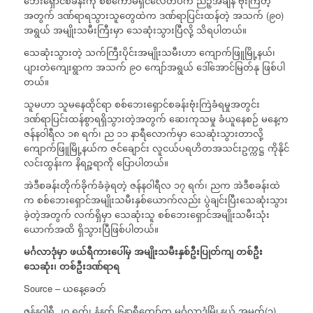
ဘေးရှောင်စခန်းကို စစ်ကော်မရှင်လေတပ်က ညဉ့်အချိန် ဗုံးကြဲတဲ့
အတွက် ဒဏ်ရာရသွားသူတွေထဲက ဒဏ်ရာပြင်းထန်တဲ့ အသက် (၉၀)
အရွယ် အမျိုးသမီးကြီးမှာ သေဆုံးသွားပြီလို့ သိရပါတယ်။
သေဆုံးသွားတဲ့ သက်ကြီးပိုင်းအမျိုးသမီးဟာ ကျောက်ဖြူမြို့နယ်၊
ပျားတဲကျေးရွာက အသက် ၉ဝ ကျော်အရွယ် ဒေါ်အောင်မြတ်နု ဖြစ်ပါ
တယ်။
သူမဟာ သူမနေထိုင်ရာ စစ်ဘေးရှောင်စခန်းဗုံးကြဲခံရမှုအတွင်း
ဒဏ်ရာပြင်းထန်စွာရရှိသွားတဲ့အတွက် ဆေးကုသမှု ခံယူနေစဉ် မနေ့က
ဇန်နဝါရီလ ၁၈ ရက်၊ ည ၁၁ နာရီလောက်မှာ သေဆုံးသွားတာလို့
ကျောက်ဖြူမြို့နယ်က ဇင်ချောင်း လူငယ်ပရဟိတအသင်းဥက္ကဋ္ဌ ကိုနိုင်
လင်းထွန်းက နိရဉ္စရာကို ပြောပါတယ်။
အဲဒီစခန်းတိုက်ခိုက်ခံခဲ့ရတဲ့ ဇန်နဝါရီလ ၁၇ ရက်၊ ညက အဲဒီစခန်းထဲ
က စစ်ဘေးရှောင်အမျိုးသမီးနှစ်ယောက်လည်း ပွဲချင်းပြီးသေဆုံးသွား
ခဲ့တဲ့အတွက် လက်ရှိမှာ သေဆုံးသူ စစ်ဘေးရှောင်အမျိုးသမီးသုံး
ယောက်အထိ ရှိသွားပြီဖြစ်ပါတယ်။
မင်္ဂလာဒုံမှာ
ဖယ်ရီကားပေါ်မှ
အမျိုးသမီးနှစ်ဦးပြုတ်ကျ
တစ်ဦး
သေဆုံး၊
တစ်ဦးဒဏ်ရာရ
Source – ယနေ့ခေတ်
ဇန်နဝါရီ ၂၀ ရက်၊ နံနက် ၆နာရီကျော်က မင်္ဂလာဒုံမြို့နယ် အမှတ်(၃)