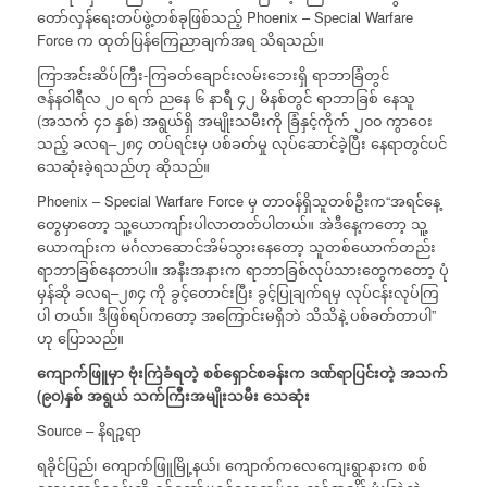
တော်လှန်ရေးတပ်ဖွဲ့တစ်ခုဖြစ်သည့် Phoenix – Special Warfare
Force က ထုတ်ပြန်ကြေညာချက်အရ သိရသည်။
ကြာအင်းဆိပ်ကြီး-ကြခတ်ချောင်းလမ်းဘေးရှိ ရာဘာခြံတွင်
ဇန်နဝါရီလ ၂၀ ရက် ညနေ ၆ နာရီ ၄၂ မိနစ်တွင် ရာဘာခြစ် နေသူ
(အသက် ၄၁ နှစ်) အရွယ်ရှိ အမျိုးသမီးကို ခြံနှင့်ကိုက် ၂၀၀ ကွာဝေး
သည့် ခလရ–၂၈၄ တပ်ရင်းမှ ပစ်ခတ်မှု လုပ်ဆောင်ခဲ့ပြီး နေရာတွင်ပင်
သေဆုံးခဲ့ရသည်ဟု ဆိုသည်။
Phoenix – Special Warfare Force မှ တာဝန်ရှိသူတစ်ဦးက“အရင်နေ့
တွေမှာတော့ သူ့ယောကျာ်းပါလာတတ်ပါတယ်။ အဲဒီနေ့ကတော့ သူ့
ယောကျာ်းက မင်္ဂလာဆောင်အိမ်သွားနေတော့ သူတစ်ယောက်တည်း
ရာဘာခြစ်နေတာပါ။ အနီးအနားက ရာဘာခြစ်လုပ်သားတွေကတော့ ပုံ
မှန်ဆို ခလရ–၂၈၄ ကို ခွင့်တောင်းပြီး ခွင့်ပြုချက်ရမှ လုပ်ငန်းလုပ်ကြ
ပါ တယ်။ ဒီဖြစ်ရပ်ကတော့ အကြောင်းမရှိဘဲ သိသိနဲ့ ပစ်ခတ်တာပါ”
ဟု ပြောသည်။
ကျောက်ဖြူမှာ
ဗုံးကြဲခံရတဲ့
စစ်ရှောင်စခန်းက
ဒဏ်ရာပြင်းတဲ့
အသက်
(
၉၀
)
နှစ်
အရွယ်
သက်ကြီးအမျိုးသမီး
သေဆုံး
Source – နိရဉ္စရာ
ရခိုင်ပြည်၊ ကျောက်ဖြူမြို့နယ်၊ ကျောက်ကလေကျေးရွာနားက စစ်