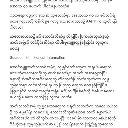
အောက် ၇၁ ယောက် ပါဝင်နေပါတယ်။
ပညာရေးကဏ္ဍက သေဆုံးသူတွေထဲမှာ အယောက် ၈၀ က စစ်တပ်ရဲ့
လေကြောင်းတိုက်ခိုက်မှုကြောင့် သေဆုံးရတာလို့ AAPP က ထုတ်ပြန်
ပါတယ်။
ကလေးငယ်တဦးကို
ဘောင်းဘီဆွဲချွတ်ပြပြီး
ပြက်လုံးထုတ်ခဲ့တဲ့
ဇာတ်အဖွဲ့ကို
လိင်ပိုင်းဆိုင်ရာ
ထိပါးမှုကျူးလွန်ကြောင်း
လူထုက
ဝေဖန်
Source – HI – Honest Information
အောင်ဇမ္ဗူဇာတ်သဘင်အဖွဲ့ရဲ့ လူရွှင်တော်တွေက အရွယ်မရောက်
သေးတဲ့ကလေးတဦးကို ဇာတ်စင်ပေါ်မှာ အဝတ် အစားချွတ်ပြီး
ခန္ဓာကိုယ်အစိတ်အပိုင်းတွေကို ကိုင်တွယ်ပြက်လုံးထုတ်ကာ လူမှု
ကွန်ရက်မှာ တင်ခဲ့တဲ့လုပ်ရပ်ကို ပြည်သူ တွေက ဝေဖန်ခဲ့ကြပြီး၊
မြန်မာနိုင်ငံ သဘင်အစည်းအရုံး(ဗဟို)က ဒီဖြစ်ရပ်ကို စုံစမ်းစစ်ဆေး
မယ်လို့ မနေ့က ထုတ်ပြန် လိုက်ပါတယ်။
ဇာတ်သဘင်အဖွဲ့ လူရွှင်တော်တွေက ပရိတ်သတ်ထဲက ကလေးငယ်တ
ဦးကို ပွေ့ချီပြီး ကလေးရဲ့ ဘောင်းဘီကိုဆွဲချွတ်ခဲ့ သလို ခန္ဓာကိုယ်
အစိတ်အပိုင်းကို ထိကိုင်ပွတ်သပ်ပြီး စင်ပေါ်မှာ ဟာသလုပ်ပြောဆိုတဲ့
ဗီဒီယိုတခု လူမှုကွန်ယက်မှာ ပျံ့နှံ့ လာပြီးနောက် ကြည့်ရှု့သူတွေက