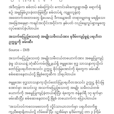
အဲဒီတုန်းက စစ်တပ် စစ်ကြောင်း ကောင်းခါးကျေးရွာအနီး ရောက်ရှိ
စဉ် အမှုဖြစ်ပွားခဲ့တာဖြစ်ပြီး စစ်တပ်ရဲ့ ကျူးလွန်တဲ့
အထောက်အထားတွေ ရှိပေမယ့် ဒီကနေ့အထိ တရားမျှတမှု မရရှိသေး
အခြေအနေမှာ ကချင်အသိုင်းအဝိုင်းက နှစ်ပတ် လည်နေ့လှုပ်ရှားမှုတွေ
လုပ်ဆောင်ခဲ့ပါတယ်။
အသက်မပြည့်သေးတဲ့
အမျိုးသမီးငယ်အား
မုဒိမ်းကျင့်မှုနဲ့
ပရဟိတ
ဥက္ကဋ္ဌကို
ဖမ်းဆီး
Source – DVB
အသက်မပြည့်သေးတဲ့ အမျိုးသမီးငယ်တယောက်အား အဓမ္မပြုကျင့်
ခဲ့မှု သံသယနဲ့ ဒဂုံဆိပ်ကမ်းမြို့နယ်ရှိ ဇမ္ဗူအေး ဗုဒ္ဓ သာသနာကုသိုလ်
တော်ပြုပရဟိတအသင်း ဥက္ကဋ္ဌ စိုင်းမြအောင်ကို ရဲတွေက ဖမ်းဆီး
စစ်ဆေးနေတယ်လို့ မြိုခံတွေဆီက သိရပါတယ်။
ဇမ္ဗူအေး ဗုဒ္ဓသာသနာကုသိုလ်တော်ပြုပရဟိတအသင်း ဥက္ကဋ္ဌ စိုင်းမြ
အောင်မှာ အသင်းသူ အသက်မပြည့်သေးတဲ့ အမျိုး သမီးငယ်တစ်
ယောက်ကို အဓမ္မပြုကျင့်ခဲ့တယ်ဆိုပြီး ရဲတွေက ဇန်နဝါရီ ၁၇ ရက်မှာ
ဖမ်းဆီးပြီး စစ်ဆေးနေတာလို့ မြိုခံ တယောက်က ပြောပါတယ်။
“အသင်းဝင်ကလေးမလေးကို လှိုင်သာယာဘက်မှာ ပရဟိတကိစ္စ
ကူညီစရာရှိတယ်လို့ လိမ်ခေါ်ပြီး သူ့အိမ်မှာ မုဒိမ်းကျင့် တာ ၃ ကြိမ်