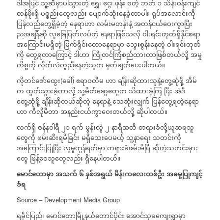
ဒါအပြင် သူ့ဆီမှာပါသွားတဲ့ ရွှေ၊ ငွေ၊ ဖုန်း စတဲ့ ဘတ် ၁ သိန်းဝန်းကျင်
တန်ဖိုးရှိ ပစ္စည်းတွေလည်း ပျောက်ဆုံးနေခဲ့တာပါ။ ရုပ်အလောင်းကို
ပြန်လည်တွေ့ရှိခဲ့တဲ့ နေရာဟာ လမ်းမတန်းနဲ့ အတန်ငယ်ဝေးကွာပြီး
ညအချိန်ဆို လူခြေပြတ်လပ်တဲ့ နေရာဖြစ်သလို ဝါးရင်းတုတ်ရှိနိုင်စရာ
အကြောင်းမရှိတဲ့ မြက်ရိုင်းတောနေရာမှာ သွေးစွန်းနေတဲ့ ဝါးရင်းတုတ်
ကို တွေ့ရတာကြောင့် ဒါဟာ ကြိုတင်ကြံစည်ထားတာဖြစ်တယ်လို့ အမှု
ကိစ္စကို လိုက်လံကူညီနေတဲ့သူက မှတ်ချက်ပေးပါတယ်။
ကိုတင်ဇော်ထွေး(ခေါ်) ဧရာဝတီမ ဟာ ချိန်းဆိုထားသူနဲ့တွေ့ဆုံဖို့ အိမ်
က ထွက်သွားခဲ့တာလို့ သူ့မိတ်ဆွေတွေက သိထားခဲ့ကြ ပြီး အဲဒီ
တွေ့ဆုံဖို့ ချိန်းဆိုတယ်ဆိုတဲ့ နေရာနဲ့ သေဆုံးလျှက် ပြန်တွေ့ရတဲ့နေရာ
ဟာ ကီလိုမီတာ အနည်းငယ်ကွာဝေးတယ်လို့ ဆိုပါတယ်။
လက်ရှိ ဇန်နဝါရီ ၂၁ ရက် မွန်းလွဲ ၂ နာရီအထိ တရားခံလို့ယူဆရသူ
တွေကို ဖမ်းဆီးရမိခြင်း မရှိသေးပေမယ့် သူ့နာရေး သတင်းကို
အကြောင်းပြုပြီး လူမှုကွန်ရက်မှာ တရားခံဖမ်းမိပြီ ဆိုတဲ့သတင်းမှား
တွေ ဖြန့်ဝေသူတွေလည်း ရှိနေပါတယ်။
မောင်တောမှာ
အသက်
၆
နှစ်အရွယ်
မိန်းကလေးတစ်ဦး
အဓမ္မပြုကျင့်
ခံရ
Source – Development Media Group
ရခိုင်ပြည်၊ မောင်တောမြို့နယ်တောင်ပိုင်း အောင်သုခကျေးရွာမှာ