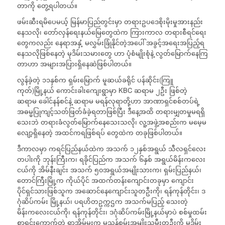
တာကို တွေ့ရပါတယ်။
ဖမ်းဆီးရမိပေမယ့် မြန်မာပြည်တွင်းမှာ တရားဥပဒေစိုးမိုးမှုအားနည်း
နေသလို၊ တော်လှန်ရေးနယ်မြေတွေထဲက ကြားကာလ တရားစီရင်ရေး
တွေကလည်း နေရာအနှံ့ မလွှမ်းခြုံနိုင်တဲ့အပေါ် အခွင့်အရေးအပြည့်ရ
နေသလိုဖြစ်နေတဲ့ မုဒိမ်းသမားတွေ ဟာ ပုံစံမျိုးစုံနဲ့ လွတ်မြောက်နေကြ
တာဟာ အများအပြားရှိနေဆဲဖြစ်ပါတယ်။
လွန်ခဲ့တဲ့ ၁၁နှစ်က ရှမ်းမြောက် မူဆယ်ခရိုင် ပန်ဆိုင်း(ကြူ
ကုတ်)မြို့နယ် ကောင်းခါးကျေးရွာမှာ KBC ဆရာမ ၂ဦး ဖြစ်တဲ့
ဆရာမ ခေါင်နန်စင်နဲ့ ဆရာမ မရန်လုရာတို့ဟာ အာဏာရှင်စစ်တပ်ရဲ့
အဓမ္မပြုကျင့်သတ်ဖြတ်ခံခဲ့ရတာဖြစ်ပြီး ဒီနေ့အထိ တရားမျှတမှုမရရှိ
သေးဘဲ တရားခံလွတ်မြောက်နေသေးသလို၊ လူ့အဖွဲ့အစည်းက မမေ့မ
လျော့ရှိနေတဲ့ အထင်ကရဖြစ်ရပ် တွေထဲက တခုဖြစ်ပါတယ်။
ဒီကာလမှာ ကရင်ပြည်နယ်ထဲက အသက် ၁၂နှစ်အရွယ် သီလရှင်လေး
တပါးကို ဘုန်းကြီးက၊ ရခိုင်ပြည်က အသက် ၆နှစ် အရွယ်မိန်းကလေး
ငယ်ကို အိမ်နီးချင်း အသက် ၅၀အရွယ်အမျိုးသားက၊ ရှမ်းပြည်နယ်၊
တောင်ကြီးမြို့က ကိုယ်ပိုင် အထက်တန်းကျောင်းတခုမှာ ကျောင်း
ပိုင်ရှင်သားဖြစ်သူက အဆောင်နေကျောင်းသူတဦးကို၊ ရန်ကုန်တိုင်း၊ ဒ
ဂုံဆိပ်ကမ်း မြို့နယ်၊ ပရဟိတဥက္ကဌက အသက်မပြည့် သေးတဲ့
မိန်းကလေးငယ်ကို၊ ရန်ကုန်တိုင်း၊ ဒဂုံဆိပ်ကမ်းမြို့နယ်မှာပဲ စစ်မှုထမ်း
စာရင်းကောက်တဲ့ ရာအိမ်မှူးက မသန်စွမ်းအမျိုးသမီးတဦးကို မုဒိမ်း