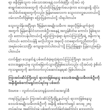
ရာ ဇနီးဖြစ်သူက ဝမ်းသာအားရနဲ့ လက်ခံခဲ့ပြီး လိုအပ် တဲ့
စာရွက်စာတမ်းတွေကို ကိုယ်တိုင်ဖြည့်စွက်ပေးခဲ့ကာ ဘေးနားရှိ ထိုင်း
အသိမိတ်ဆွေတွေကိုလည်း မြန်မာမလေးက သွေးလာလှူပေးတယ်လို့
ဝမ်းသာပီတိဖြစ်စွာ ပြောပြခဲ့တယ်လို့ သိရပါတယ်။
သွေးလှူဒါန်းအပြီးမှာ ဒီမြန်မာအမျိုးသမီးက အခုလိုဖြစ်ပျက်ခဲ့တဲ့
အတွက် မြန်မာနိုင်ငံသားတစ်ဦးအနေနဲ့ အလွန်စိတ်မ ကောင်း ဖြစ်ရသ
လို၊ တောင်းပန်ပါတယ်လို့ ပြောကြားခဲ့ရာ ရဲတပ်ကြပ်ကြီးရဲ့ ဇနီးက”ရ
ပါတယ်၊ တောင်းပန်ဖို့ မလိုပါဘူး။ အခုလို လာရောက်ကူညီတာကိုပဲ
အရမ်းဝမ်းသာပြီး ကျေးဇူးတင်ပါတယ်”လို့ ကြည်ဖြူစွာ ပြန်လည်ပြော
ပါတယ်။
လက်ရှိမှာ သေနတ်နဲ့ ပစ်ခတ်ခံခဲ့ရတဲ့ရဲတပ်ကြပ်ကြီးမှာ အသက်
ဘေးအန္တရာယ်မှ လွတ်မြောက်သွားပြီဖြစ်သော်လည်း လိုအပ်တဲ့ ခွဲစိတ်
ကုသမှုတွေကို ဆက်လက်လုပ်ဆောင်နေရဆဲ ဖြစ်ပါတယ်။
ကြာအင်းဆိပ်ကြီးတွင်
ရာဘာခြစ်နေသူ
ဒေသခံအမျိုးသမီးတစ်ဦးကို
အနီးရှိစစ်ကော်မရှင်တပ်ရင်းမှ
ပစ်ခတ်
Source – လွတ်လပ်သောမွန်သတင်းအေဂျင်စီ
ကရင်ပြည်နယ်၊ ကြာအင်းဆိပ်ကြီးမြို့နယ်တွင် ရာဘာခြစ်နေသူ
ဒေသခံအမျိုးသမီးတစ်ဦးကို အနီးရှိ စစ်ကော်မရှင် ခလရ-၂၈၄
တပ်ရင်းမှ အကြောင်းမဲ့ ပစ်ခတ်သတ်ဖြတ်ခဲ့ကြောင်း ဒေသတွင်း