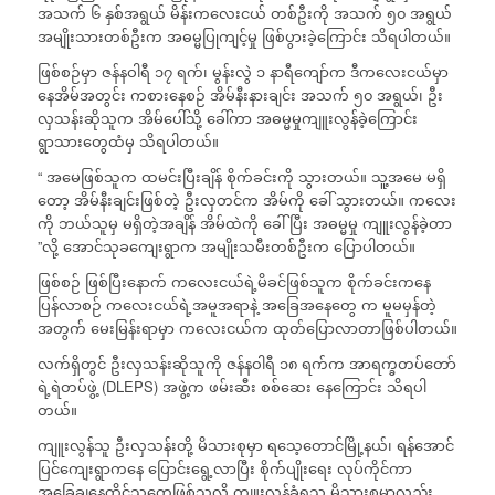
အသက် ၆ နှစ်အရွယ် မိန်းကလေးငယ် တစ်ဦးကို အသက် ၅၀ အရွယ်
အမျိုးသားတစ်ဦးက အဓမ္မပြုကျင့်မှု ဖြစ်ပွားခဲ့ကြောင်း သိရပါတယ်။
ဖြစ်စဉ်မှာ ဇန်နဝါရီ ၁၇ ရက်၊ မွန်းလွဲ ၁ နာရီကျော်က ဒီကလေးငယ်မှာ
နေအိမ်အတွင်း ကစားနေစဉ် အိမ်နီးနားချင်း အသက် ၅၀ အရွယ်၊ ဦး
လှသန်းဆိုသူက အိမ်ပေါ်သို့ ခေါ်ကာ အဓမ္မမှုကျူးလွန်ခဲ့ကြောင်း
ရွာသားတွေထံမှ သိရပါတယ်။
“ အမေဖြစ်သူက ထမင်းပြီးချိန် စိုက်ခင်းကို သွားတယ်။ သူ့အမေ မရှိ
တော့ အိမ်နီးချင်းဖြစ်တဲ့ ဦးလှတင်က အိမ်ကို ခေါ် သွားတယ်။ ကလေး
ကို ဘယ်သူမှ မရှိတဲ့အချိန် အိမ်ထဲကို ခေါ်ပြီး အဓမ္မမှု ကျူးလွန်ခဲ့တာ
”လို့ အောင်သုခကျေးရွာက အမျိုးသမီးတစ်ဦးက ပြောပါတယ်။
ဖြစ်စဉ် ဖြစ်ပြီးနောက် ကလေးငယ်ရဲ့မိခင်ဖြစ်သူက စိုက်ခင်းကနေ
ပြန်လာစဉ် ကလေးငယ်ရဲ့အမူအရာနဲ့ အခြေအနေတွေ က မူမမှန်တဲ့
အတွက် မေးမြန်းရာမှာ ကလေးငယ်က ထုတ်ပြောလာတာဖြစ်ပါတယ်။
လက်ရှိတွင် ဦးလှသန်းဆိုသူကို ဇန်နဝါရီ ၁၈ ရက်က အာရက္ခတပ်တော်
ရဲ့ရဲတပ်ဖွဲ့ (DLEPS) အဖွဲ့က ဖမ်းဆီး စစ်ဆေး နေကြောင်း သိရပါ
တယ်။
ကျူးလွန်သူ ဦးလှသန်းတို့ မိသားစုမှာ ရသေ့တောင်မြို့နယ်၊ ရန်အောင်
ပြင်ကျေးရွာကနေ ပြောင်းရွေ့လာပြီး စိုက်ပျိုးရေး လုပ်ကိုင်ကာ
အခြေချနေထိုင်သူတွေဖြစ်သလို ကျူးလွန်ခံရသူ မိသားစုမှာလည်း