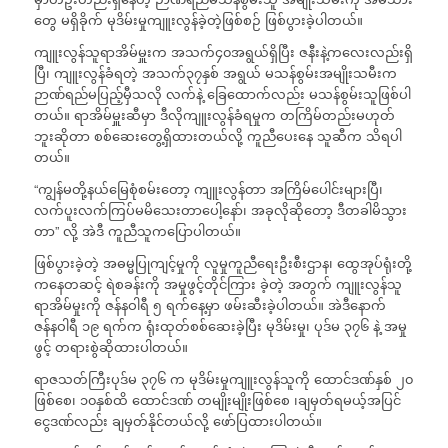
တွေ မရှိခိုက် မုဒိမ်းမှုကျူးလွန်ခဲ့တဲ့ဖြစ်စဉ် ဖြစ်ပွားခဲ့ပါတယ်။
ကျူးလွန်သူရာအိမ်မှူးက အသက်၄၀အရွယ်ရှိပြီး ဇနီးနဲ့ကလေးလည်းရှိ
ပြီ၊ ကျူးလွန်ခံရတဲ့ အသက်၃၇နှစ် အရွယ် မသန်စွမ်းအမျိုးသမီးက
ဉာဏ်ရည်မပြည့်မှီသလို လက်နဲ့ ခြေထောက်လည်း မသန်စွမ်းသူဖြစ်ပါ
တယ်။ ရာအိမ်မှူးဆီမှာ ဒီလိုကျူးလွန်ခံရမှုက တကြိမ်တည်းမဟုတ်
ဘူးဆိုတာ စစ်ဆေးတွေ့ရှိထားတယ်လို့ ကူညီပေးနေ သူဆီက သိရပါ
တယ်။
“ကျွန်မတို့နယ်မြေစုံစမ်းတော့ ကျူးလွန်တာ အကြိမ်ပေါင်းများပြီ၊
လက်ပူးလက်ကြပ်မမိသေးတာပေါ့နော်၊ အခုလိုဆိုတော့ ဒီတခါမိသွား
တာ” လို့ အဲဒီ ကူညီသူကပြောပါတယ်။
ဖြစ်ပွားခဲ့တဲ့ အဓမ္မပြုကျင့်မှုကို လူမှုကူညီရေးဦးစီးဌာန၊ ထွေအုပ်ရုံးတို့
ကနေတဆင့် ရဲစခန်းကို အမှုဖွင့်တိုင်ကြား ခဲ့တဲ့ အတွက် ကျူးလွန်သူ
ရာအိမ်မှုးကို ဇန်နဝါရီ ၅ ရက်နေ့မှာ ဖမ်းဆီးခဲ့ပါတယ်။ အဲဒီနောက်
ဇန်နဝါရီ ၁၉ ရက်က ရုံးထုတ်စစ်ဆေးခဲ့ပြီး မုဒိမ်းမှု၊ ပုဒ်မ ၃၇၆ နဲ့ အမှု
ဖွင့် တရားစွဲဆိုထားပါတယ်။
ရာဇသတ်ကြီးပုဒ်မ ၃၇၆ က မုဒိမ်းမှုကျူးလွန်သူကို ထောင်ဒဏ်နှစ် ၂၀
ဖြစ်စေ၊ ၁၀နှစ်ထိ ထောင်ဒဏ် တမျိုးမျိုးဖြစ်စေ ၊ချမှတ်ရမယ့်အပြင်
ငွေဒဏ်လည်း ချမှတ်နိုင်တယ်လို့‌ ဖော်ပြထားပါတယ်။