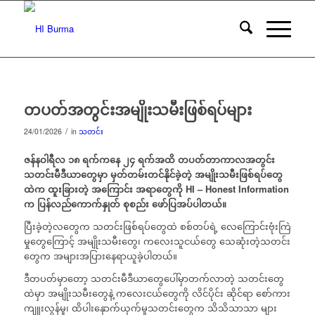
တပတ်အတွင်းအမျိုးသမီးဖြစ်ရပ်များ
/
24/01/2026
in
သတင်း
ဇန်နဝါရီလ ၁၈ ရက်ကနေ ၂၄ ရက်အထိ တပတ်တာကာလအတွင်း
သတင်းမီဒီယာတွေမှာ မှတ်တမ်းတင်နိုင်ခဲ့တဲ့ အမျိုးသမီးဖြစ်ရပ်တွေ
ထဲက ထူးခြားတဲ့ အကြောင်း အရာတွေကို HI – Honest Information
က ပြန်လည်ကောက်နှုတ် စုစည်း ဖော်ပြအပ်ပါတယ်။
ပြီးခဲ့တဲ့လတွေက သတင်းဖြစ်ရပ်တွေထဲ စစ်တပ်ရဲ့ လေကြောင်းဗုံးကြဲ
မှုတွေကြောင့် အမျိုးသမီးတွေ၊ ကလေးသူငယ်တွေ သေဆုံးတဲ့သတင်း
တွေက အများအပြားနေရာယူခဲ့ပါတယ်။
ဒီတပတ်မှာတော့ သတင်းမီဒီယာတွေ‌ပေါ်မှာတက်လာတဲ့ သတင်းတွေ
ထဲမှာ အမျိုးသမီးတွေနဲ့ ကလေးငယ်တွေကို လိင်ပိုင်း ဆိုင်ရာ စော်ကား
ကျူးလွန်မှု၊ ထိပါးနှောက်ယှက်မှုသတင်းတွေက သိသိသာသာ များ