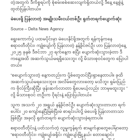
တဲ့အတွက် ဒီကိစ္စရပ်ကို စုံစမ်းစစ်ဆေးလျက်ရှိတယ်လို့ ဒီနေ့ နေ့စွဲနဲ့
ထုတ်ပြန်ပါတယ်။
မဲပေးဖို့
ပြန်လာတဲ့
အမျိုးသမီးငယ်တစ်ဦး
ရုတ်တရက်ပျောက်ဆုံး
Source – Delta News Agency
ရွေးကောက်ပွဲ ပထမပိုင်းမှာ မဲပေးနိုင်ဖို့အတွက် ရန်ကုန်ကနေ
ဧရာဝတီတိုင်း၊ ကျုံပျော်ကို ပြန်လာတဲ့ နန့်ခိုင်ဇင်ဦး ဟာ ပြန်လာတဲ့နေ့
၂၀၂၅ ခုနှစ် ဒီဇင်ဘာ ၂၇ ရက်နေ့က စပြီး ပျောက်ဆုံးသွားခဲ့တာ ဒီ
ကနေ့အထိ အဆက်သွယ်မရရှိသေးဘူး လို့ မိသားစုဝင်တွေက ပြောပါ
တယ်။
“စပျောက်သွားတဲ့ နေ့ကတည်းက ပို့စ်တွေတင်ပြီးရှာနေတာပါ။ ခုထိ
အဆက်သွယ်မရသေးဘူး။ အလိမ်တွေလားတော့ မသိဘူး ရှမ်းပြည်
က ဗိုလ်ကြီးဆိုပြီး ဖုန်းဆက်လာတာ ရှိပေမယ့်လည်း ဘာမှမထူးဘူး ”
လို့ မိသားစုဝင် တဦးက ငိုရင်းနဲ့ ပြောပြပါတယ်။
သူက အသက် ၂၀ အရွယ် နန့်ခိုင်ဇင်ဦး ပျောက်ဆုံးသွားတာဟာ ရက်
ပေါင်း ၂၀ ကျော်နေပြီဖြစ်ပြီးမဲ စာရင်းပါလို့ မဲပေးဖို့ ပြန်လာတာသာ
ဖြစ်ပြီး အခုလို ရုတ်တရက် ပျောက်ဆုံးသွားခဲ့ရတာပါ။
ဧရာဝတီတိုင်းနဲ့ ပတ်သက်တဲ့ လူမှုကွန်ရက် စာမျက်နှာတွေပေါ်မှာတော့
“ဧရာဝတီတိုင်း၊ ကျုံပျော်ခရိုင်၊ ကျုံပျော်မြို့နယ်၊ တောချောင်း