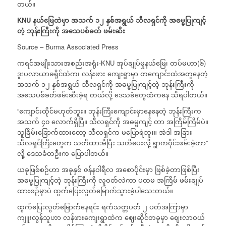
တယ်။
KNU
နယ်မြေထဲမှာ
အသက်
၁၂
နှစ်အရွယ်
သီလရှင်ကို
အဓမ္မပြုကျင့်
တဲ့
ဘုန်းကြီးကို
အသေပစ်ခတ်
ဖမ်းဆီး
Source – Burma Associated Press
ကရင်အမျိုးသားအစည်းအရုံး-KNU အုပ်ချုပ်မှုနယ်မြေ၊ တပ်မဟာ(၆)
ဒူးပလာယာခရိုင်ထဲက၊ လန်းဖား ကျေးရွာမှာ တကျောင်းထဲအတူနေတဲ့
အသက် ၁၂ နှစ်အရွယ် သီလရှင်ကို အဓမ္မပြုကျင့်တဲ့ ဘုန်းကြီးကို
အသေပစ်ခတ်ဖမ်းဆီးခဲ့ရ တယ်လို့ ဒေသခံတွေထံကနေ သိရပါတယ်။
“ကျောင်းထိုင်မဟုတ်ဘူး။ ဘုန်းကြီးကျောင်းမှာနေနေတဲ့ ဘုန်းကြီးက
အသက် ၄၀ လောက်ရှိပြီ။ သီလရှင်ကို အဓမ္မကျင့် တာ အကြိမ်ကြိမ်ပဲ။
သူခြိမ်းခြောက်ထားတော့ သီလရှင်က မပြောရဲဘူး။ အဲဒါ အခြား
သီလရှင်ကြီးတွေက သတိထားမိပြီး သတိပေးလို့ ရွာကဝိုင်းဖမ်းခဲ့တာ”
လို့ ဒေသခံတဦးက ပြောပါတယ်။
ယခုဖြစ်စဉ်ဟာ အခုနှစ် ဇန်နဝါရီလ အစောပိုင်းမှာ ဖြစ်ခဲ့တာဖြစ်ပြီး
အဓမ္မပြုကျင့်တဲ့ ဘုန်းကြီးကို လူဝတ်လဲကာ ပထမ အကြိမ် ဖမ်းချုပ်
ထားစဉ်မှာပဲ ထွက်ပြေးလွတ်မြောက်သွားခဲ့ပါသေးတယ်။
ထွက်ပြေးလွတ်မြောက်နေရင်း ရက်သတ္တပတ် ၂ ပတ်အကြာမှာ
ကျူးလွန်သူဟာ လန်ဖားကျေးရွာထဲက ဈေးဆိုင်တခုမှာ ဈေးလာဝယ်