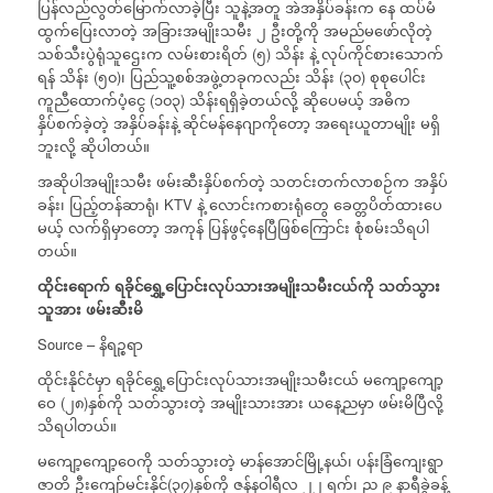
ပြန်လည်လွတ်မြောက်လာခဲ့ပြီး သူနဲ့အတူ အဲအနှိပ်ခန်းက နေ ထပ်မံ
ထွက်ပြေးလာတဲ့ အခြားအမျိုးသမီး ၂ ဦးတို့ကို အမည်မဖော်လိုတဲ့
သစ်သီးပွဲရုံသူဌေးက လမ်းစားရိတ် (၅) သိန်း နဲ့ လုပ်ကိုင်စားသောက်
ရန် သိန်း (၅၀)၊ ပြည်သူ့စစ်အဖွဲ့တခုကလည်း သိန်း (၃၀) စုစုပေါင်း
ကူညီထောက်ပံ့ငွေ (၁၀၃) သိန်းရရှိခဲ့တယ်လို့ ဆိုပေမယ့် အဓိက
နှိပ်စက်ခဲ့တဲ့ အနှိပ်ခန်းနဲ့ ဆိုင်မန်နေဂျာကိုတော့ အရေးယူတာမျိုး မရှိ
ဘူးလို့ ဆိုပါတယ်။
အဆိုပါအမျိုးသမီး ဖမ်းဆီးနှိပ်စက်တဲ့ သတင်းတက်လာစဉ်က အနှိပ်
ခန်း၊ ပြည့်တန်ဆာရုံ၊ KTV နဲ့ လောင်းကစားရုံတွေ ခေတ္တပိတ်ထားပေ
မယ့် လက်ရှိမှာတော့ အကုန် ပြန်ဖွင့်နေပြီဖြစ်ကြောင်း စုံစမ်းသိရပါ
တယ်။
ထိုင်းရောက်
ရခိုင်ရွှေ့ပြောင်းလုပ်သားအမျိုးသမီးငယ်ကို
သတ်သွား
သူအား
ဖမ်းဆီးမိ
Source – နိရဉ္စရာ
ထိုင်းနိုင်ငံမှာ ရခိုင်ရွှေ့ပြောင်းလုပ်သားအမျိုးသမီးငယ် မကျော့ကျော့
ဝေ (၂၈)နှစ်ကို သတ်သွားတဲ့ အမျိုးသားအား ယနေ့ညမှာ ဖမ်းမိပြီလို့
သိရပါတယ်။
မကျော့ကျော့ဝေကို သတ်သွားတဲ့ မာန်အောင်မြို့နယ်၊ ပန်းခြံကျေးရွာ
ဇာတိ ဦးကျော်မင်းနိုင်(၃၇)နှစ်ကို ဇန်နဝါရီလ ၂၂ ရက်၊ ည ၉ နာရီခွဲခန့်