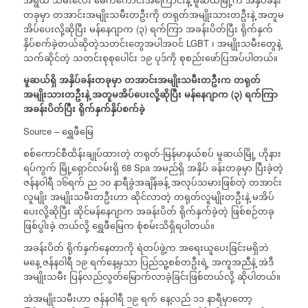
တခုမှာ တအာင်းအမျိုးသမီးတဦးကို တရုတ်အမျိုးသားတဦးနဲ့ အတူမ
အိပ်ပေးလို့ဆိုပြီး မန်နေဂျာက (၃) ရက်ကြာ အခန်းပိတ်ပြီး ရိုက်နှက်
နှိပ်စက်ခဲ့တယ်ဆိုတဲ့သတင်းတွေအပါအဝင် LGBT ၊ အမျိုးသမီးတွေနဲ့
သက်ဆိုင်တဲ့ သတင်းစုစုပေါင်း ၁၉ ပုဒ်ကို စုစည်းဖော်ပြအပ်ပါတယ်။
မူဆယ်ရှိ
အနှိပ်ခန်းတခုမှာ
တအာင်းအမျိုးသမီးတဦးက
တရုတ်
အမျိုးသားတဦးနဲ့
အတူမအိပ်ပေးလို့ဆိုပြီး
မန်နေဂျာက
(
၃
)
ရက်ကြာ
အခန်းပိတ်ပြီး
ရိုက်နှက်နှိပ်စက်ခဲ့
Source – ရွှေဖီမြေ
‎စစ်ကောင်စီထိန်းချုပ်ထားတဲ့ တရုတ်-မြန်မာနယ်စပ် မူဆယ်မြို့ ဟိုနား
ရပ်ကွက် မြို့ရှောင်လမ်းရှိ 68 Spa အမည်ရှိ အနှိပ် ခန်းတခုမှာ ပြီးခဲ့တဲ့
ဇန်နဝါရီ ၁၆ရက် ည ၁၀ နာရီခွဲအချိန်ခန့် အလုပ်သမားဖြစ်တဲ့ တအာင်း
လူမျိုး အမျိုးသမီးတဦးဟာ ဆိုင်လာတဲ့ တရုတ်လူမျိုးတဦးနဲ့ မအိပ်
ပေးလို့ဆိုပြီး ဆိုင်မန်နေဂျာက အခန်းပိတ် ရိုက်နှက်ခဲ့တဲ့ ဖြစ်စဉ်တခု
ဖြစ်ပွါးခဲ့ တယ်လို့ ရွှေဖီမြေက စုံစမ်းသိရှိရပါတယ်။
အခန်းပိတ် ရိုက်နှက်နေတာကို ရဲတပ်ဖွဲ့က အရေးယူပေးခြင်းမရှိဘဲ
မနေ့ ဇန်နဝါရီ ၁၉ ရက်နေ့မှသာ ပြည်သူ့စစ်တဦးရဲ့ အကူအညီနဲ့ အဲဒီ
အမျိုးသမီး ပြန်လည်လွတ်မြောက်လာခဲ့ခြင်းဖြစ်တယ်လို့ ဆိုပါတယ်။
အဲအမျိုးသမီးဟာ ဇန်နဝါရီ ၁၉ ရက် နေ့လည် ၁၁ နာရီမှာတော့