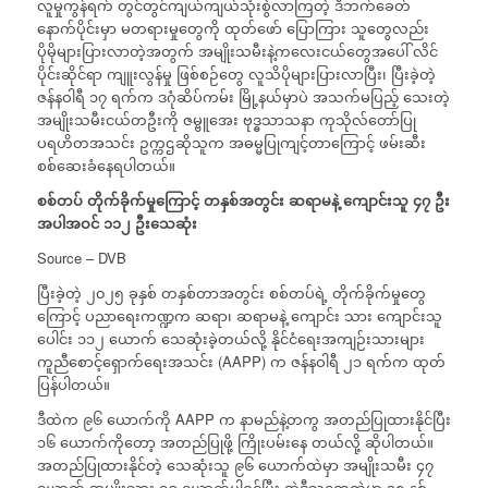
လူမှုကွန်ရက် တွင်တွင်ကျယ်ကျယ်သုံးစွဲလာကြတဲ့ ဒီဘက်ခေတ်
နောက်ပိုင်းမှာ မတရားမှုတွေကို ထုတ်ဖော် ပြောကြား သူတွေလည်း
ပိုမိုများပြားလာတဲ့အတွက် အမျိုးသမီးနဲ့ကလေးငယ်တွေအပေါ် လိင်
ပိုင်းဆိုင်ရာ ကျူးလွန်မှု ဖြစ်စဉ်တွေ လူသိပိုများပြားလာပြီး၊ ပြီးခဲ့တဲ့
ဇန်နဝါရီ ၁၇ ရက်က ဒဂုံဆိပ်ကမ်း မြို့နယ်မှာပဲ အသက်မပြည့် သေးတဲ့
အမျိုးသမီးငယ်တဦးကို ဇမ္ဗူအေး ဗုဒ္ဓသာသနာ ကုသိုလ်တော်ပြု
ပရဟိတအသင်း ဥက္ကဌဆိုသူက အဓမ္မပြုကျင့်တာကြောင့် ဖမ်းဆီး
စစ်ဆေးခံနေရပါတယ်။
စစ်တပ်
တိုက်ခိုက်မှုကြောင့်
တနှစ်အတွင်း
ဆရာမနဲ့
ကျောင်းသူ
၄၇
ဦး
အပါအဝင်
၁၁၂
ဦးသေဆုံး
Source – DVB
ပြီးခဲ့တဲ့ ၂၀၂၅ ခုနှစ် တနှစ်တာအတွင်း စစ်တပ်ရဲ့ တိုက်ခိုက်မှုတွေ
ကြောင့် ပညာရေးကဏ္ဍက ဆရာ၊ ဆရာမနဲ့ ကျောင်း သား ကျောင်းသူ
ပေါင်း ၁၁၂ ယောက် သေဆုံးခဲ့တယ်လို့ နိုင်ငံရေးအကျဉ်းသားများ
ကူညီစောင့်ရှောက်ရေးအသင်း (AAPP) က ဇန်နဝါရီ ၂၁ ရက်က ထုတ်
ပြန်ပါတယ်။
ဒီထဲက ၉၆ ယောက်ကို AAPP က နာမည်နဲ့တကွ အတည်ပြုထားနိုင်ပြီး
၁၆ ယောက်ကိုတော့ အတည်ပြုဖို့ ကြိုးပမ်းနေ တယ်လို့ ဆိုပါတယ်။
အတည်ပြုထားနိုင်တဲ့ သေဆုံးသူ ၉၆ ယောက်ထဲမှာ အမျိုးသမီး ၄၇
ယောက် အမျိုးသား ၄၉ ယောက်ပါဝင်ပြီး အဲဒီသူတွေထဲမှာ ၁၈ နှစ်