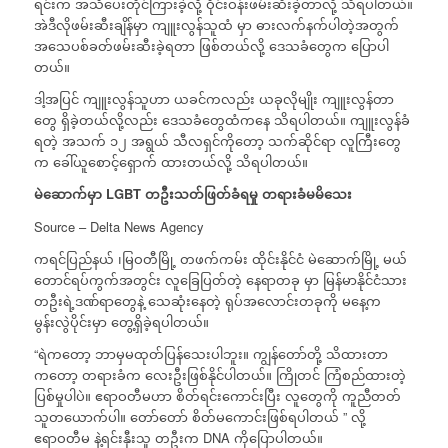
ရင်းက အသိပေးတိုင်ကြားခဲ့လို့ ဝိုင်းဝန်းဖမ်းဆီးခဲ့တာလို့ သိရပါတယ်။
အဲဒီလိုဖမ်းဆီးချိန်မှာ ကျူးလွန်သူထံ မှာ ဓားလက်နက်ပါတဲ့အတွက်
အသေပစ်ခတ်ဖမ်းဆီးခဲ့ရတာ ဖြစ်တယ်လို့ ဒေသခံတွေက ပြောပါ
တယ်။
ဒါ့အပြင် ကျူးလွန်သူဟာ ယခင်ကလည်း ယခုလိုမျိုး ကျူးလွန်တာ
တွေ ရှိခဲ့တယ်လို့လည်း ဒေသခံတွေထံကနေ သိရပါတယ်။ ကျူးလွန်ခံ
ရတဲ့ အသက် ၁၂ အရွယ် သီလရှင်ကိုတော့ သက်ဆိုင်ရာ လူကြီးတွေ
က ခေါ်ယူစောင့်ရှောက် ထားတယ်လို့ သိရပါတယ်။
မဲဆောက်မှာ
LGBT
တဦးသတ်ဖြတ်ခံရမှု
တရားခံမမိသေး
Source – Delta News Agency
ကရင်ပြည်နယ် ၊မြဝတီမြို့ တဖက်ကမ်း ထိုင်းနိုင်ငံ မဲဆောက်မြို့ မယ်
တောင်ရပ်ကွက်အတွင်း လူခြေပြတ်တဲ့ နေရာတခု မှာ မြန်မာနိုင်ငံသား
တဦးရဲ့ဒဏ်ရာတွေနဲ့ သေဆုံးနေတဲ့ ရုပ်အလောင်းတခုကို မနေ့က
မွန်းလွဲပိုင်းမှာ တွေ့ရှိခဲ့ရပါတယ်။
“ရဲကတော့ ဘာမှမထုတ်ပြန်သေးပါဘူး။ ကျွန်တော်တို့ သိထားတာ
ကတော့ တရားခံက လေးဦးဖြစ်နိုင်ပါတယ်။ ကြိုတင် ကြံစည်ထားတဲ့
ပြစ်မှုပါပဲ။ ဧရာဝတီမဟာ စိတ်ရင်းကောင်းပြီး လူတွေကို ကူညီတတ်
သူတယောက်ပါ။ တော်တော် စိတ်မကောင်းဖြစ်ရပါတယ် ” လို့
ဧရာဝတီမ နဲ့ရင်းနှီးသူ တဦးက DNA ကိုပြောပါတယ်။