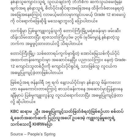
နစ်နာသူကျောင်းသူရဲ့ သူငယ်ချင်းကို ဘီဘီစီက ‌ဆက်သွယ်‌မေးမြန်း
ချက်အရ နစ်နာသူရဲ့ စိတ်ပိုင်းဆိုင်ရာအခြေအနေ ထိခိုက်ခံစားနေရတဲ့
အခြေအနေကြောင့် လာမယ့်မတ်လမှာကျင်းပမယ့် Grade 12 စာမေးပွဲ
ကို ဝင်ရောက်ဖြေဆိုဖို့ မသေချာဘူးလို့ ‌‌ပြောပါတယ်။
လက်ရှိမှာ ပြစ်မှုကျူးလွန်သူကို တောင်ကြီးမြို့မရဲစခန်းမှာ ဖမ်းဆီး
ထိန်းသိမ်းထားပြီး ရာဇသတ်ကြီးပုဒ်မ ၃၇၆ (မုဒိမ်းမှု)နဲ့ နစ်နာတဲ့သူ
ဘက်က အမှုဖွင့်ထားတယ်လို့ သိရပါတယ်။
တောင်ကြီးမြို့၊ သစ်တောရပ်ကွက်မှာရှိတဲ့ အောင်မြေသစ်ကိုယ်ပိုင်
အထက်တန်းကျောင်းမှာ အဆောင်နေပြီး ပညာသင်ကြား နေတဲ့ Grade-
12 ကျောင်းသူတစ်ဦးကို ကျောင်းပိုင်ရှင်ရဲ့ သားဖြစ်သူ လူငယ်က
အဓမ္မပြုကျင့်ခဲ့တာဖြစ်ပါတယ်။
ဖြစ်စဉ်အရ ဇန်နဝါရီ ၁၅ ရက် နေ့လယ်ပိုင်းမှာ နစ်နာသူ မိန်းကလေး
ဟာ နေမကောင်းတာကြောင့် စာသင်ခန်းကနေ အဆောင်မှာပြန်နားနေ
ချိန်မှာပဲ ပြစ်မူကျူးလွန်သူ လူငယ်ရောက်လာပြီး အဓမ္မပြုကျင့်ခဲ့တာ
လို့ ဆိုပါတယ်။
KBC
ဆရာမ
၂ဦး
အဓမ္မပြုကျင့်သတ်ဖြတ်ခံရတဲ့ဖြစ်စဉ်ဟာ
စစ်တပ်
ရဲ့ခေတ်အဆက်ဆက်
ပြည်သူအပေါ်
ဥပဒေမဲ့
ကျူးလွန်မှုတွေရဲ့
သက်သေလို့
KHRW
ပြော
Source – People’s Spring