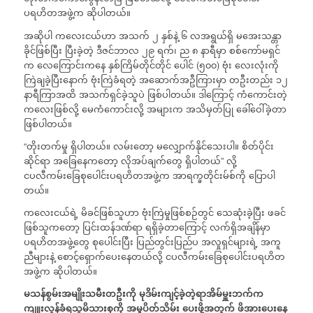
ပရဟိတအဖွဲ့က ဆိုပါတယ်။
အဆိုပါ ကလေးငယ်ဟာ အသက် ၂ နှစ်နဲ့ ၆ လအရွယ်ရှိ မအေးသန္တာ
ခိုင်ဖြစ်ပြီး ပြီးခဲ့တဲ့ ဒီဇင်ဘာလ ၂၉ ရက်၊ ည ၈ နာရီမှာ စစ်ကော်မရှင်
က လေကြောင်းက‌နေ နှစ်ကြိမ်တိုင်တိုင် ပေါင် (၅၀၀) ဗုံး လေးလုံးကို
ကြဲချခဲ့ပြီး‌နောက် ဗုံးကြဲခံရတဲ့ အဆောက်အဦကြားမှာ တဦးတည်း ၁၂
နာရီကြာအထိ အသက်ရှင်ခဲ့သူပဲ ဖြစ်ပါတယ်။ ဒါကြောင့် ကံကောင်းတဲ့
ကလေးဖြစ်လို့ မေကံကောင်းလို့ အများက အသိမှတ်ပြု ခေါ်ဝေါ်ခဲ့တာ
ဖြစ်ပါတယ်။
“တိုးတက်မှု ရှိပါတယ်။ လမ်းတော့ မလျှောက်နိုင်သေးပါ။ စိတ်ပိုင်း
ဆိုင်ရာ အခြေနေကတော့ လိုအပ်ချက်‌တွေ ရှိပါတယ်” လို့
ငပလီကမ်းခြေစုပေါင်းပရဟိတအဖွဲ့က အာရက္ခတိုင်းမ်စ်ကို‌ ပြောပါ
တယ်။
ကလေးငယ်ရဲ့ မိခင်ဖြစ်သူဟာ ဗုံးကြဲမှုဖြစ်စဉ်တွင် သေဆုံးခဲ့ပြီး ဖခင်
ဖြစ်သူ‌ကတော့ ပြင်းထန်ဒဏ်ရာ ရရှိခဲ့တာကြောင့် လက်ရှိအချိန်မှာ
ပရဟိတအဖွဲ့တွေ စုပေါင်းပြီး ပြည်တွင်းပြည်ပ အလှုရှင်များရဲ့ အကူ
ညီများနဲ့ စောင့်ရှောက်ပေးနေတယ်လို့ ငပလီကမ်းခြေစုပေါင်းပရဟိတ
အဖွဲ့က ဆိုပါတယ်။
မသန်စွမ်းအမျိုးသမီးတဦးကို
မုဒိမ်းကျင့်ခဲ့တဲ့ရာအိမ်မှူးဘက်က
ကျူးလွန်ခံရသူမိသားစုကို
အမှုပိတ်သိမ်း
ပေးဖို့အတွက်
ဖိအားပေးနေ