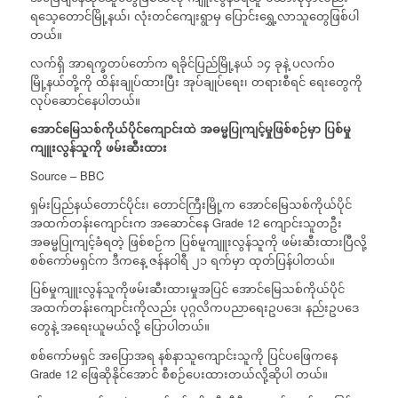
ရသေ့တောင်မြို့နယ်၊ လုံးတင်ကျေးရွာမှ ပြောင်းရွှေ့လာသူတွေဖြစ်ပါ
တယ်။
လက်ရှိ အာရက္ခတပ်တော်က ရခိုင်ပြည်မြို့နယ် ၁၄ ခုနဲ့ ပလက်ဝ
မြို့နယ်တို့ကို ထိန်းချုပ်ထားပြီး အုပ်ချုပ်ရေး၊ တရားစီရင် ရေးတွေကို
လုပ်ဆောင်နေပါတယ်။
အောင်မြေသစ်ကိုယ်ပိုင်ကျောင်း
ထဲ
အဓမ္မပြုကျင့်မှုဖြစ်စဉ်မှာ
ပြစ်မှု
ကျူးလွန်သူကို
ဖမ်းဆီးထား
Source – BBC
ရှမ်းပြည်နယ်တောင်ပိုင်း၊ တောင်ကြီးမြို့က အောင်မြေသစ်ကိုယ်ပိုင်
အထက်တန်းကျောင်းက အဆောင်နေ Grade 12 ကျောင်းသူတဦး
အဓမ္မပြုကျင့်ခံရတဲ့ ဖြစ်စဉ်က ပြစ်မူကျူးလွန်သူကို ဖမ်းဆီးထားပြီလို့
စစ်ကော်မရှင်က ဒီကနေ့ ဇန်နဝါရီ ၂၁ ရက်မှာ ထုတ်ပြန်ပါတယ်။
ပြစ်မှုကျူးလွန်သူကိုဖမ်းဆီးထားမှုအပြင် အောင်မြေသစ်ကိုယ်ပိုင်
အထက်တန်းကျောင်းကိုလည်း ပုဂ္ဂလိကပညာရေးဥပဒေ၊ နည်းဥပဒေ
တွေနဲ့ အရေးယူမယ်လို့ ပြောပါတယ်။
စစ်ကော်မရှင် အပြောအရ နစ်နာသူကျောင်းသူကို ပြင်ပဖြေကနေ
Grade 12 ဖြေဆိုနိုင်အောင် စီစဉ်ပေးထားတယ်လို့ဆိုပါ တယ်။