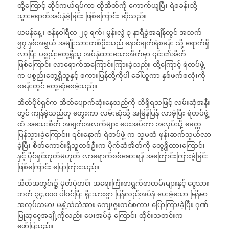
ထို့ကြောင့် ဆိုင်ကယ်ရပ်ကာ ထိုအိတ်ကို ကောက်ယူပြီး ရဲစခန်းသို့
သွားရောက်အပ်နှံခဲ့ခြင်း ဖြစ်ကြောင်း ဆိုသည်။
ယမန်နေ့ ၊ ဇန်နဝါရီလ ၂၃ ရက်၊ မွန်းလွဲ ၃ နာရီခွဲအချိန်တွင် အသက်
၅၇ နှစ်အရွယ် အမျိုးသားတစ်ဦးသည် နောင်ချက်ရဲစခန်း သို့ ရောက်ရှိ
လာပြီး ပစ္စည်းတွေ့ရှိသူ အပ်နှံထားသောအိတ်မှာ ၎င်း၏အိတ်
ဖြစ်ကြောင်း လာရောက်အကြောင်းကြားခဲ့သည်။ ထို့ကြောင့် ရဲတပ်ဖွဲ့
က ပစ္စည်းတွေ့ရှိသူနှင့် စကားပြန်တို့ကိုပါ ခေါ်ယူကာ နှစ်ဖက်စလုံးကို
စခန်းတွင် တွေ့ဆုံစေခဲ့သည်။
အိတ်ပိုင်ရှင်က အိတ်ပျောက်ဆုံးနေသည်ကို သိရှိရသဖြင့် လမ်းဆုံအနီး
တွင် ကျန်ခဲ့သည်ဟု တွေးကာ လမ်းဆုံသို့ အမြန်ပြန် လာခဲ့ပြီး ရဲတပ်ဖွဲ့
ထံ အသေးစိတ် အချက်အလက်များ ပေးအပ်ကာ အလုပ်သို့ ခေတ္တ
ပြန်သွားခဲ့ကြောင်း၊ ၎င်းနောက် ရဲတပ်ဖွဲ့ က သူမထံ ဖုန်းဆက်သွယ်လာ
ခဲ့ပြီး စိတ်ကောင်းရှိသူတစ်ဦးက ပိုက်ဆံအိတ်ကို တွေ့ရှိထားကြောင်း
နှင့် ပိုင်ရှင်ဟုတ်မဟုတ် လာရောက်စစ်ဆေးရန် အကြောင်းကြားခဲ့ခြင်း
ဖြစ်ကြောင်း ပြောကြားသည်။
အိတ်အတွင်း၌ မှတ်ပုံတင်၊ အရေးကြီးစာရွက်စာတမ်းများနှင့် ငွေသား
ဘတ် ၃၄,၀၀၀ ပါဝင်ပြီး ရိုးသားစွာ ပြန်လည်အပ်နှံ ပေးခဲ့သော မြန်မာ
အလုပ်သမား မနွဲ့သဲသဲအား ကျေးဇူးတင်စကား ပြောကြားခဲ့ပြီး ဂုဏ်
ပြုဆုငွေအချို့ကိုလည်း ပေးအပ်ခဲ့ ကြောင်း ထိုင်းသတင်းက
ဖော်ပြသည်။