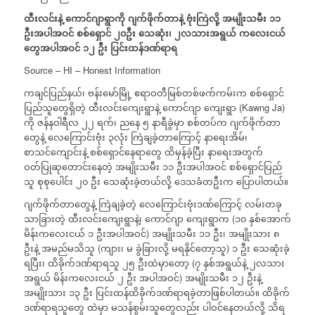
ထီးလင်းနဲ့
ကောင်ဂျာရွာကို
ဂျက်ဖိုက်တာနဲ့
ဗုံးကြဲလို့
အမျိုးသမီး
၁၁
ဦးအပါအဝင်
စစ်ရှောင်
၂၀ဦး
သေဆုံး၊
၂လသားအရွယ်
ကလေးငယ်
တွေအပါအဝင်
၁၂
ဦး
ပြင်းထန်ဒဏ်ရာရ
Source – HI – Honest Information
ကချင်ပြည်နယ်၊ ဗန်းမော်မြို့ ဧရာဝတီမြစ်တစ်ဖက်ကမ်းက စစ်ရှောင်
ပြည်သူတွေရှိတဲ့ ထီးလင်းကျေးရွာနဲ့ ကောင်ဂျာ ကျေးရွာ (Kawng Ja)
ကို ဇန်နဝါရီလ ၂၂ ရက်၊ ညနေ ၅ နာရီခွဲမှာ စစ်တပ်က ဂျက်ဖိုက်တာ
တွေနဲ့ လေကြောင်းဗုံး ၃လုံး ကြဲချခဲ့တာကြောင့် နာရေးအိမ်၊
စာသင်ကျောင်းနဲ့ စစ်ရှောင်နေရာတွေ ထိမှန်ခဲ့ပြီး နာရေးအတွက်
ဝတ်ပြုဆုတောင်းနေတဲ့ အမျိုးသမီး ၁၁ ဦးအပါအဝင် စစ်ရှောင်ပြည်
သူ စုစုပေါင်း ၂၀ ဦး သေဆုံးခဲ့တယ်လို့ ဒေသခံတဦးက ပြောပါတယ်။
ဂျက်ဖိုက်တာတွေနဲ့ ကြဲချခဲ့တဲ့ လေကြောင်းဗုံးဒဏ်ကြောင့် လမ်းတခု
သာခြားတဲ့ ထီးလင်းကျေးရွာနဲ့၊ ကောင်ဂျာ ကျေးရွာက (၁၀ နှစ်အောက်
မိန်းကလေးငယ် ၁ ဦးအပါအဝင်) အမျိုးသမီး ၁၁ ဦး၊ အမျိုးသား ၈
ဦးနဲ့ အမည်မသိသူ (ကျား၊ မ ခွဲခြားလို့ မရနိုင်တော့သူ) ၁ ဦး သေဆုံးခဲ့
ရပြီး၊ ထိခိုက်ဒဏ်ရာရသူ ၂၅ ဦးထဲမှာတော့ (၇ နှစ်အရွယ်နဲ့ ၂လသား
အရွယ် မိန်းကလေးငယ် ၂ ဦး အပါအဝင်) အမျိုးသမီး ၁၂ ဦးနဲ့
အမျိုးသား ၁၃ ဦး ပြင်းထန်ထိခိုက်ဒဏ်ရာရခဲ့တာဖြစ်ပါတယ်။ ထိခိုက်
ဒဏ်ရာရသူတွေ ထဲမှာ မသန်စွမ်းသူတွေလည်း ပါဝင်နေတယ်လို့ သိရ