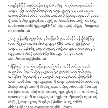
ကချင်နှစ်ခြင်းခရစ်ယာန်အဖွဲ့ချုပ်(KBC)ရဲ့ ကချင်စေတနာ့ဝန်ထမ်း
ဆရာမ ၂ဦး သတ်ဖြတ်ခံရတဲ့အမှု တရားမျှတမှု မရ သေးတာဟာ
အာဏာသိမ်းစစ်တပ်ရဲ့ ခေတ်အဆက်ဆက် ပြည်သူတွေအပေါ် ဥပဒေ
မဲ့ သတ်ဖြတ်မှုကျူးလွန်တာတွေရဲ့ သက်သေဖြစ်တယ်လို့ ကချင်လူ့
အခွင့်အရေးစောင့်ကြည့်အဖွဲ့(KHRW) ပြောရေးဆိုခွင့်ရှိသူ ကိုဂျေကော့
က ပြောပါတယ်။
၂၀၁၅ ဇန်နဝါရီ ၁၉ရက်က ရှမ်းမြောက် မူဆယ်ခရိုင် ပန်ဆိုင်း(ကြူ
ကုတ်)မြို့နယ် ကောင်းခါးကျေးရွာမှာ KBC ဆရာမ ၂ဦး ဖြစ်တဲ့
ဆရာမ ခေါင်နန်စင်နဲ့ ဆရာမ မရန်လုရာတို့ဟာ ရက်စက်စွာ အဓမ္မပြု
ကျင့်သတ်ဖြတ်ခံခဲ့ရတာဖြစ်ပြီး ဒီကနေ့မှာ (၁၁)နှစ်မြောက်
နှစ်ပတ်လည် နေ့ဖြစ်ပါတယ်။
” ဒီဖြစ်စဉ်က သက်သေပြနေတာပါ၊ စစ်ကောင်စီတပ်ဟာ ခေတ်
အဆက်ဆက်မှာ ပြည်သူတွေအပေါ်မှာ ဥပဒေမဲ့ သတ်ဖြတ်မှုတွေ၊
အကြမ်းဖက်မှုတွေကို မူဝါဒသဖွယ် ကျူးလွန်ခဲ့တယ် ဆိုရမှာဖြစ်
တယ်၊ အတိတ်က ကျူးလွန်မှုတွေကို တရားဥပဒေအတိုင်း အရေးမယူ
နိုင်ခဲ့တဲ့ အကျိုးဆက်ကို ဒီကနေ့ မြန်မာပြည်သူတစ်ရပ်လုံး ခံစားနေရ
တာ ဖြစ်ပါတယ်၊ ဒါကြောင့် မတရားမှုကျူးလွန်တဲ့ စစ်ကောင်စီတပ်နဲ့
အာဏာရှင်စနစ်ကို အရးယူနိုင်မှသာ ကျွန်တော်တို့အားလုံး လိုလားတဲ့
လုံခြုံမှုနဲ့ တရားမျှတမှုကို ရရှိမှာ ဖြစ်ပါတယ်” လို့ KHRW
ပြောရေးဆိုခွင့်ရှိသူ ကိုဂျေကော့က ပြောပါတယ်။