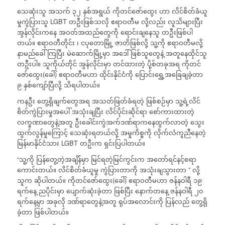
သေဆုံးသူ အသက် ၃၂ နှစ်အရွယ် ကိုတင်ဇော်ထွေး ဟာ လိင်စိတ်ခံယူ
မှုကွဲပြားသူ LGBT တဦးဖြစ်သလို ဧရာဝတီမ လို့လည်း လူသိများပြီး
အွန်လိုင်းကနေ အဝတ်အထည်တွေကို ရောင်းချနေသူ တဦးဖြစ်ပါ
တယ်။ ဧရာဝတီတိုင်း ၊ ငပုတောမြို့ ဇာတိဖြစ်လို့ သူ့ကို ဧရာဝတီမလို့
နာမည်ခေါ်ကြပြီး မဲဆောက်မြို့မှာ အဒေါ်ဖြစ်သူတွေနဲ့ အတူနေထိုင်သူ
တဦးပါ။ သူကိုယ်တိုင် အွန်လိုင်းမှာ တင်ထားတဲ့ ပို့စ်တခုအရ ကိုတင်
ဇော်ထွေး(ခေါ်) ဧရာဝတီမဟာ ထိုင်းနိုင်ငံကို ပြောင်းရွှေ့အခြေချခဲ့တာ
၉ နှစ်ကျော်ပြီလို့ သိရပါတယ်။
ကနဦး တွေ့ရှိချက်တွေအရ အသတ်ဖြတ်ခံရတဲ့ ဖြစ်စဉ်မှာ သူ့ရဲ့လိင်
စိတ်ကွဲပြားမှုအပေါ် အသုံးချပြီး လိင်ပိုင်းဆိုင်ရာ စော်ကားထားတဲ့
လက္ခဏာတွေနဲ့အတူ ဦးခေါင်းကွဲအက်ဒဏ်ရာကနေထွက်လာတဲ့ သွေး
ထွက်လွန်မှုကြောင့် သေဆုံးရတယ်လို့ အမှုကိစ္စကို လိုက်လံကူညီနေတဲ့
မြန်မာနိုင်ငံသား LGBT တဦးက ရှင်းပြပါတယ်။
“သူ့ကို ပြန်တွေ့တဲ့အချိန်မှာ မြင်ရတဲ့မြင်ကွင်းက အတော်ရင်နင့်စရာ
ကောင်းတယ်။ လိင်စိတ်ခံယူမှု ကွဲပြားတာကို အသုံးချသွားတာ ” လို့
သူက ဆိုပါတယ်။ ကိုတင်ဇော်ထွေး(ခေါ်) ဧရာဝတီမဟာ ဇန်နဝါရီ ၁၉
ရက်နေ့ ညပိုင်းမှာ ပျောက်ဆုံးခဲ့တာ ဖြစ်ပြီး နောက်တနေ့ ဇန်နဝါရီ ၂၀
ရက်နေ့မှာ အခုလို ဒဏ်ရာတွေနဲ့အတူ ရုပ်အလောင်းကို ပြန်လည် တွေ့ရှိ
ခဲ့တာ ဖြစ်ပါတယ်။