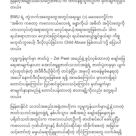
မြန်မာ့အမျိုးသမီးသမဂ္ဂ(BWU) က တာဝန်ရှိသူတဦးက မှတ်ချက်ပြုပါ
တယ်။
BWU ရဲ့ တွဲဘက်အထွေထွေအတွင်းရေးမှူး (၁) မဝေဝေလှိုင်က
“အဓိက ကတော့ ကလေးငယ်လေးရဲ့ ခန္ဓာကိုယ် အစိတ် အပိုင်းတွေကို
ဟာသလုပ်တဲ့အရာတွေက မလုပ်ရမယ့်အရာတွေဖြစ်တယ်၊ ဒါက
ရယ်စရာဟာသ၊ လှောင်ပြောင်ရမယ့်၊ ရယ်မောပျော်ရွှင်ဖွယ်ရာ ကိစ္စ
မဟုတ်ဘူးပေါ့၊ ဒီလိုလုပ်ခြင်းက Child Abuse ဖြစ်တယ်”လို့ ပြောပါ
တယ်။
လူမှုကွန်ရက်မှာ ဇာတ်ပွဲ – Zet Pwel အမည်နဲ့ ဖွင့်လှစ်ထားတဲ့ ဖျော်ဖြေ
ရေးစာမျက်နှာဟာ အောင်ဇမ္ဗူဇာတ်သဘင်အဖွဲ့ရဲ့ ဇာတ်ပွဲတခုမှာ ပျက်
လုံးထုတ်ခဲ့တဲ့ အဲဒီဗီဒီယိုဖိုင်ကို တင်ခဲ့ပြီး၊ အခုလို ဝေဖန်မှုခံနေရတဲ့
အပေါ် နောက်ဒီလိုတွေမဖြစ်စေ ရဖို့ အာမခံကြောင်း၊ မှားတာရှိရင်
တောင်းပန်ကြောင်း၊ ပြင်ဆင်ခွင့်ပေးသင့်ကြောင်း မှတ်ချက်မှာ
စာမျက်နှာနာမည်နဲ့ တောင်းပန်ထားတဲ့ စာတချို့ကိုလည်း တွေ့ရပါ
တယ်။
မြန်မာနိုင်ငံ သဘင်အစည်းအရုံး(ဗဟို)က လူမှုကွန်ယက်မှာပျံ့နှံ့လာတဲ့
ဇာတ်သဘင်အဖွဲ့တဖွဲ့ရဲ့ နှစ်ပါးသွား အစီအစဉ် ဖျော်ဖြေနေတုန်း၊
ပရိတ်သတ်အတွင်းက ကလေးငယ်တဦးကို ဇာတ်စင်ပေါ် ခေါ်ယူပြီး
ကလေးငယ် ဂုဏ်သိက္ခာနှင့် စိတ်ပိုင်းဆိုင်ရာ ထိခိုက်စေတဲ့ အမြင်မ
သင့်တော်တဲ့ မဖွယ်မရာပြုမှုတယ်ဆိုတဲ့ တိုင်ကြားစာတွေ လက်ခံရရှိ