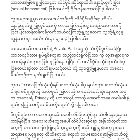
ဟာသအဖြစ်မရှုမြင်သင့်ဘဲ လိင်ပိုင်းဆိုင်ရာထိပါးနှောင့်ယှက်ခြင်း
(sexual harassment) ဖြစ်တယ်လို့ ဝိုင်းဝန်းထောက်ပြခဲ့ပါတယ်။
လူအများရှေ့မှာ ကလေးငယ်တဦးကို လိင်ပိုင်းဆိုင်ရာ ထိပါး
နှောင့်ယှက်မှု ပြုလုပ်တာကို ဟာသပြက်လုံးလို့ အမည်တပ် တာကို
ပြင်းပြင်းထန်ထန်ကန့်ကွက်တယ်လို့ကြည့်ရှု့သူတွေက သူတို့ရဲ့လူမှု
ကွန်ယက်မှာ အသီးသီးမှာ မျှဝေခဲ့ကြပါတယ်။
ကလေးငယ်တယောက်ရဲ့Private Part တွေကို ထိကိုင်ပွတ်သပ်ပြီး
ဟာသလုပ်တာ၊ ရုပ်ရှင်တွေမှာ ထည့်သွင်းရိုက်ပြတာ ကို လူအများစုက
သာမန်ရယ်စရာအဖြစ် ရှုမြင်နေကြပြီး၊ ဒါကလိင်ပိုင်း ဆိုင်ရာထိပါးမှု
ဖြစ်တယ်ဆိုတာ သတိချပ်သင့်တယ် လို့ သုဝဏ္ဏမြို့နယ်က ကလေး
မိခင်တဦးက မှတ်ချက်ပြုတယ်။
သူက “ဟာသပြတ်လုံးဆိုရင် အောက်လုံးပါမှ ရယ်စရာ၊ အောက်လုံးမ
ပါရင် မရီရဘူးလို့ သတ်မှတ်ကြတာကိုက တော်တော်ဆိုးနေတာ၊ အခု
က ကလေးရဲ့ Privacy ကို ဟာသလုပ်တာကို အောက်ကနေ တဝါးဝါးနဲ့
ရယ်နေကြတာကိုက စိတ်တိုစရာပဲ”လို့ ပြောပါတယ်။
ဒီလုပ်ရပ်ဟာ ကလေးသူငယ်အပေါ် လိင်ပိုင်းဆိုင်ရာ ထိပါးနှောင့်ယှက်
တာဖြစ်ပြီး၊ ကလေးငယ်တွေအပေါ် လိင်ပိုင်းဆိုင်ရာ အမြတ်ထုတ်တာ
တွေကို ဟာသအဖြစ် ပြုလုပ်တဲ့သူတွေကို ဖယ်ကျဉ်မှုနဲ့အတူ ဉပဒေ
အရအရေးယူမှုတွေ ထိထိရောက် ရောက် လုပ်ဆောင်ရမှာဖြစ်တယ်လို့