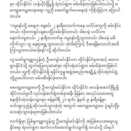
မှာ ထိုင်းနိုင်ငံ၊ ဟန်ယိုင်မြို့ရှိ ရဲတပ်ဖွဲ့က ဖမ်းမိခဲ့တာဖြစ်ပါတယ်လို့ မ
ကျော့ကျော့ဝေနာရေး ကူညီ ဆောင်ရွက်ပေးနေတဲ့ ကိုစိုးမြင့်က ပြောပါ
တယ်။
“ကျနော်တို့ မနေ့က နေ့ခင်း ၂ နာရီလောက်ကနေ ပလိပ်တွေကို ဖမ်းခိုင်း
တယ်၊ လိုကေးရှင်းချပေးပြီးဖမ်းခိုင်းတယ်၊ ဒါပေမဲ့ ပလိပ်က
နောက်ကျတယ်၊ ၂ နာရီလောက်မှ ကျနော်တို့သွားတယ်၊ ဒါပေမဲ့ မမိ
လိုက်ဘူး၊ သူ နေရာရွှေ့သွားတယ်၊ အဲဒါကြောင့် ဒီအချိန်လောက်အထိ
ကြာသွားတယ်ပေါ့နော်”လို့ ဆိုပါတယ်။
လူသတ်မှုကျူးလွန်တဲ့ ဦးကျော်မင်းနိုင်ဟာ ထိုင်းနိုင်ငံမှတဆင့် မလေး
ရှားနိုင်ငံသို့ ထွက်ပြေးလုဆဲဆဲမှာ ထိုင်းရဲတပ်ဖွဲ့က ဖမ်းမိခဲ့တာဖြစ်ပါ
တယ်။ သူ့ကို ထိုင်းနိုင်ငံရှိ ရခိုင်လူမှုအဖွဲ့အစည်းအချို့နဲ့ ထိုင်းရဲတပ်ဖွဲ့
တို့ပူးပေါင်းကာ ဖမ်းဆီးနိုင်ခဲ့တာပါ။
မကျော့ကျော့ဝေကို ဦးကျော်မင်းနိုင်က ‎ထိုင်းနိုင်ငံ၊ ဖလန်းဆောင်မြို့ရှိ
ဆိုင်ကယ်မူလီ လုပ်ငန်းစက်ရုံတစ်ခုအနီး မြန်မာ အလုပ်သမားတွေ
နေထိုင်တဲ့တန်းလျားမှာ ဇန်နဝါရီ ၂၁ ရက်၊ နံနက် ၉ နာရီခန့်မှာ
ဝက်အူလှည့်နဲ့ ထိုးသတ်သွားခဲ့တဲ့ အတွက် မကျော့ကျော့ဝေ ပွဲချင်းပြီး
သေဆုံးသွားခဲ့ရတာဖြစ်ပါတယ်။
‎လက်ရှိမှာ ပြစ်မှုကျူးလွန်သူ ဦးကျော်မင်းနိုင်ကို အပြစ်ပေးအရေးယူ
နိုင်ရေး ရဲတပ်ဖွဲ့က ဆက်လက်ဆောင်ရွက်လျက်ရှိ တယ်လို့ သိရပါ