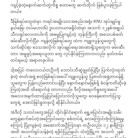
ကျင့်ခဲ့တဲ့နောက်ဆက်တွဲကိစ္စ စတာတွေ ဆက်တိုက် ဖြစ်ပွားခဲ့ကြပါ
တယ်။
ဒီဖြစ်ရပ်တွေထဲမှာ ကရင်အမျိုးသားအစည်းအရုံး-KNU အုပ်ချုပ်မှု
နယ်မြေ၊ တပ်မဟာ(၆) ဒူးပလာယာခရိုင်ထဲမှာ အသက် ၁၂နှစ်အရွယ်
သီလရှင်လေးတပါးကို အဓမ္မပြုကျင့်တဲ့ ဘုန်းကြီးကို အသေပစ်ခတ်
ဖမ်းဆီးလိုက်ပြီး၊ ကျန်တဲ့ဖြစ်ရပ်တွေ ထဲက ကျူးလွန်သူတွေကို
သက်ဆိုင်ရာ ဒေသအလိုက် အုပ်ချုပ်ရေးအာဏာရှိသူတွေက ဖမ်းဆီး
တာ၊ အမှုဖွင့်အရေးယူတာ တွေ လုပ်နိုင်ခဲ့ကြတာကလည်း မှတ်တမ်း
တင်ရမယ့် အရာတခုပါပဲ။
ဒါ့အပြင် ကလေးငယ်တဦးကို ဘောင်းဘီဆွဲချွတ်ပြပြီး ပြက်လုံးထုတ်
ခဲ့တဲ့ ဇာတ်အဖွဲ့ စတဲ့ဖြစ်ရပ်အပေါ် ကျူးလွန်သူ ပြဇာတ်အဖွဲ့တာဝန်ရှိ
သူတွေက ပြန်လည်တောင်းပန်ပြီး နောက်နောင်မဖြစ်ဖို့ ခံဝန်ကတိထိုးခဲ့
ကြတဲ့အထိ ထိရောက်ခဲ့ တာကလည်း ဒီလိုအရေးကိစ္စတွေအပေါ်
အလေးအနက်ထားပြုပြင်ပြောင်းလဲလိုသူတွေ၊ ဝေဖန်ထောက်ပြသူ
တွေရဲ့ အောင်မြင်မှုတခုလို့ ဆိုနိုင်ပါတယ်။
အဲဒီလို သတင်းတွေအပြင် ထိုင်းနိုင်ငံရောက် ရွှေ့ပြောင်းအမျိုးသမီး
တွေနဲ့ဆက်စပ်တဲ့အကြောင်းတွေ၊ စစ်တပ်ရဲ့ လေကြောင်းဗုံးကြဲခံရမှု
ကြောင့် ပြိုကျခဲ့တဲ့ အဆောက်အဦကြားမှာ တဦးတည်း ၁၂ နာရီကြာ
အထိ အသက်ရှင်သန်ခဲ့တဲ့ ရခိုင်ပြည်နယ်၊ သံတွဲမြို့က အသက် ၂နှစ်
အရွယ် သမီးလေး မေကံကောင်းအကြောင်းနဲ့ မူဆယ်မြို့က အနှိပ်ခန်း