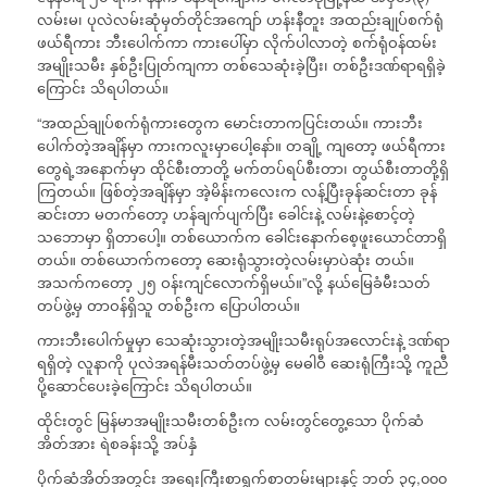
လမ်းမ၊ ပုလဲလမ်းဆုံမှတ်တိုင်အကျော် ဟန်းနီတူး အထည်းချုပ်စက်ရုံ
ဖယ်ရီကား ဘီးပေါက်ကာ ကားပေါ်မှာ လိုက်ပါလာတဲ့ စက်ရုံဝန်ထမ်း
အမျိုးသမီး နှစ်ဦးပြုတ်ကျကာ တစ်သေဆုံးခဲ့ပြီး၊ တစ်ဦးဒဏ်ရာရရှိခဲ့
ကြောင်း သိရပါတယ်။
“အထည်ချုပ်စက်ရုံကားတွေက မောင်းတာကပြင်းတယ်။ ကားဘီး
ပေါက်တဲ့အချိန်မှာ ကားကလူးမှာပေါ့နော်။ တချို့ ကျတော့ ဖယ်ရီကား
တွေရဲ့အနောက်မှာ ထိုင်စီးတာတို့ မက်တပ်ရပ်စီးတာ၊ တွယ်စီးတာတို့ရှိ
ကြတယ်။ ဖြစ်တဲ့အချိန်မှာ အဲ့မိန်းကလေးက လန့်ပြီးခုန်ဆင်းတာ ခုန်
ဆင်းတာ မတက်တော့ ဟန်ချက်ပျက်ပြီး ခေါင်းနဲ့ လမ်းနဲ့စောင့်တဲ့
သဘောမှာ ရှိတာပေါ့။ တစ်ယောက်က ခေါင်းနောက်စေ့ဖူးယောင်တာရှိ
တယ်။ တစ်ယောက်ကတော့ ဆေးရုံသွားတဲ့လမ်းမှာပဲဆုံး တယ်။
အသက်ကတော့ ၂၅ ဝန်းကျင်လောက်ရှိမယ်။”လို့ နယ်မြေခံမီးသတ်
တပ်ဖွဲ့မှ တာဝန်ရှိသူ တစ်ဦးက ပြောပါတယ်။
ကားဘီးပေါက်မှုမှာ သေဆုံးသွားတဲ့အမျိုးသမီးရုပ်အလောင်းနဲ့ ဒဏ်ရာ
ရရှိတဲ့ လူနာကို ပုလဲအရန်မီးသတ်တပ်ဖွဲ့မှ မေဓါဝီ ဆေးရုံကြီးသို့ ကူညီ
ပို့ဆောင်ပေးခဲ့ကြောင်း သိရပါတယ်။
ထိုင်းတွင် မြန်မာအမျိုးသမီးတစ်ဦးက လမ်းတွင်တွေ့သော ပိုက်ဆံ
အိတ်အား ရဲစခန်းသို့ အပ်နှံ
ပိုက်ဆံအိတ်အတွင်း အရေးကြီးစာရွက်စာတမ်းများနှင့် ဘတ် ၃၄,၀၀၀