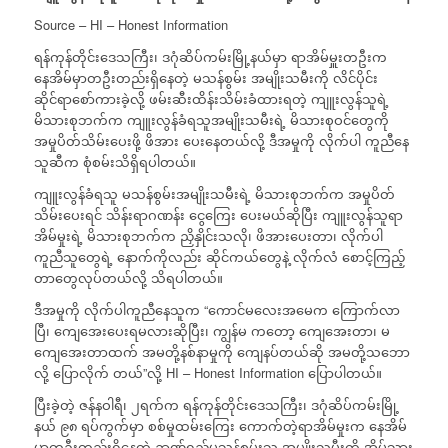
Source – HI – Honest Information
ရန်ကုန်တိုင်းဒေသကြီး၊ ဒဂုံဆိပ်ကမ်းမြို့နယ်မှာ ရာအိမ်မှူးတဦးက
နေအိမ်မှာတဦးတည်းရှိနေတဲ့ မသန်စွမ်း အမျိုးသမီးကို လိင်ပိုင်း
ဆိုင်ရာစော်ကားခဲ့လို့ ဖမ်းဆီးထိန်းသိမ်းခံထားရတဲ့ ကျူးလွန်သူရဲ့
မိသားစုဘက်က ကျူးလွန်ခံရသူအမျိုးသမီးရဲ့ မိသားစုဝင်တွေကို
အမှုပိတ်သိမ်းပေးဖို့ ဖိအား ပေးနေတယ်လို့ ဒီအမှုကို လိုက်ပါ ကူညီနေ
သူဆီက စုံစမ်းသိရှိရပါတယ်။
ကျူးလွန်ခံရသူ မသန်စွမ်းအမျိုးသမီးရဲ့ မိသားစုဘက်က အမှုပိတ်
သိမ်းပေးရင် သိန်းရာဂဏန်း ငွေကြေး ပေးမယ်ဆိုပြီး ကျူးလွန်သူရာ
အိမ်မှုးရဲ့ မိသားစုဘက်က ညှိနှိုင်းသလို၊ ဖိအားပေးတာ၊ လိုက်ပါ
ကူညီသူတွေရဲ့ နောက်ကိုလည်း ဆိုင်ကယ်တွေနဲ့ လိုက်လံ စောင့်ကြည့်
တာတွေလုပ်တယ်လို့ သိရပါတယ်။
ဒီအမှုကို လိုက်ပါကူညီနေသူက “ကောင်မလေးအမေက ကြောက်လာ
ပြီ၊ ကျေအေးပေးရမလားဆိုပြီး၊ ကျွန်မ ကတော့ ကျေအေးတာ၊ မ
ကျေအေးတာထက် အမတို့နစ်နာမှုကို ကျေနပ်တယ်ဆို အမတို့သဘော
လို့ ပြောလိုက် တယ်”လို့ HI – Honest Information ပြောပါတယ်။
ပြီးခဲ့တဲ့ ဇန်နဝါရီ၊ ၂ရက်က ရန်ကုန်တိုင်းဒေသကြီး၊ ဒဂုံဆိပ်ကမ်းမြို့
နယ် ၉၈ ရပ်ကွက်မှာ စစ်မှုထမ်းကြေး ကောက်တဲ့ရာအိမ်မှုးက နေအိမ်
မှာတဦးတည်းရှိနေတဲ့ ဉာဏ်ရည်မသန်စွမ်းသူ အမျိုးသမီးကို အိမ်သား