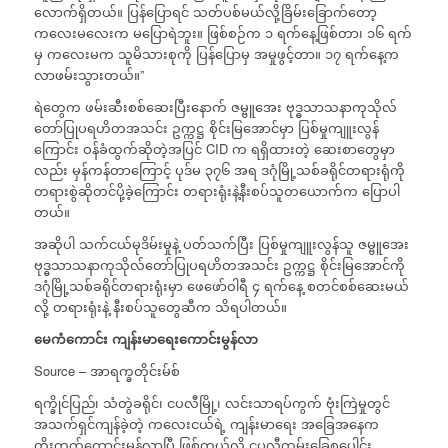
လောက်ရှိတယ်။ ပြန်ပြောရင် သတ်ပစ်မယ်လို့ခြိမ်းခြောက်တော့
ကလေးမလေးက မပြောရဲဘူး။ ဖြစ်စဉ်က ၁ ရက်နေ့ဖြစ်တာ၊ ၁၆ ရက်
မှ ကလေးမက သူမိသားစုကို ပြန်ပြောမှ အမှုဖွင့်တာ။ ၁၇ ရက်နေ့က
လာဖမ်းသွားတယ်။”
ရဲတွေက ဖမ်းဆီးစစ်ဆေးပြီးနောက် ဇမ္ဗူအေး ဗုဒ္ဓသာသနာကုသိုလ်
တော်ပြုပရဟိတအသင်း ဥက္ကဋ္ဌ စိုင်းမြအောင်မှာ ပြစ်မှုကျူးလွန်
ကြောင်း ဝန်ခံထွက်ဆိုတဲ့အပြင် CID က ရရှိထားတဲ့ ဆေးစာတွေမှာ
လည်း မှန်ကန်တာကြောင့် ပုဒ်မ ၃၇၆ အရ ဒဂုံမြို့သစ်ခရိုင်တရားရုံကို
တရားစွဲဆိုတင်ပို့ခဲ့ကြောင်း တရားရုံးနဲ့နီးစပ်သူတယောက်က ပြောပါ
တယ်။
အဆိုပါ သက်ငယ်မုဒိမ်းမှုနဲ့ ပတ်သက်ပြီး ပြစ်မှုကျူးလွန်သူ ဇမ္ဗူအေး
ဗုဒ္ဓသာသနာကုသိုလ်တော်ပြုပရဟိတအသင်း ဥက္ကဋ္ဌ စိုင်းမြအောင်ကို
ဒဂုံမြို့သစ်ခရိုင်တရားရုံးမှာ ဖေဖော်ဝါရီ ၄ ရက်နေ့ စတင်စစ်ဆေးမယ်
လို့ တရားရုံးနဲ့ နီးစပ်သူတွေဆီက သိရပါတယ်။
မေကံကောင်း
ကျန်းမာရေးကောင်းမွန်လာ
Source – အာရက္ခတိုင်းမ်စ်
ရက္ခိုင်ပြည်၊ သံတွဲခရိုင်၊ ငပလီမြို့၊ လင်းသာရပ်ကွက် ဗုံးကြဲမှုတွင်
အသက်ရှင်ကျန်ခဲ့တဲ့ ကလေးငယ်ရဲ့ ကျန်းမာရေး အခြေအနေက
တိုးတက်ကောင်းမွန်လာပြီ ဖြစ်တယ်လို့ ငပလီကမ်းခြေစုပေါင်း