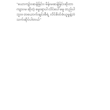
"ယောကျ်ားဆန်ခြင်း၊ မိန်းမဆန်ခြင်းဆိုတာ
ကျား၊မ ဆိုတဲ့ မွေးရာပါ လိင်ပေါ် မမူ တည်ပါ
ဘူး။ တယောက်ချင်းစီရဲ့ လိင်စိတ်ခံယူမှုနဲ့ဘဲ
သက်ဆိုင်ပါတယ်"