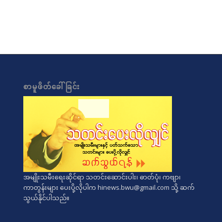
စာမူဖိတ်ခေါ်ခြင်း
အမျိုးသမီးရေးဆိုင်ရာ သတင်းဆောင်းပါး၊ ဓာတ်ပုံ၊ ကဗျာ၊
ကာတွန်းများ ပေးပို့လိုပါက
hinews.bwu@gmail.com
သို့ ဆက်
သွယ်နိုင်ပါသည်။