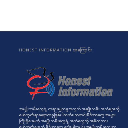
HONEST INFORMATION အကြောင်း
အမျိုးသမီးတွေရဲ့ တရားမျှတမှုအတွက် အမျိုးသမီး အသံများကို
ဖော်ထုတ်ရာနေရာတခုဖြစ်ပါတယ်။ သတင်းမီဒီယာတွေ အများ
ကြီးရှိပေမယ့် အမျိုးသမီးတွေရဲ့ အသံတွေကို အဓိကထား
ဖော်ထုတ်ပေးတဲ့ မီဒီယာတွေ နည်းပါတယ်။ အမျိုးသမီးတွေဟာ