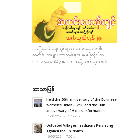
အမျိုးသမီးရေးဆိုင်ရာ သတင်းဆောင်းပါး၊
ဓာတ်ပုံ၊ ကဗျာ၊ ကာတွန်းများ ပေးပို့လိုပါက
hinews.bwu@gmail.com
သို့ ဆက်သွယ်ပါ။
ဘာသာပြန်
Held the 30th anniversary of the Burmese
Women’s Union (BWU) and the 10th
anniversary of Honest Information
11/01/2025 - 11:12 am
Outdated Villages Traditions Persisting
Against the Childbirth
16/03/2024 - 7:00 pm