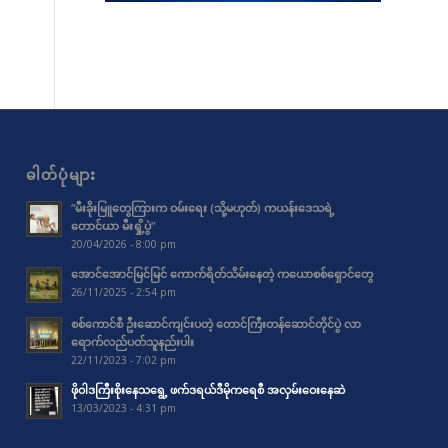
ဓါတ်ပုံများ
“မီးခိုးမြူတွေကြားက ဝမ်းရေး (သို့မဟုတ်) ကယန်းဒေသရဲ့
တောင်ယာ မီးရှို့ပွဲ”
20/04/2026 - 8:00 pm
အောင်အောင်မြင်မြင် ကောက်ရိတ်သိမ်းနေတဲ့ ကယောစစ်ရှောင်တွေ
26/11/2025 - 2:54 pm
စစ်ကောင်စီ ဦးဆောင်ကျင်းပတဲ့ တောင်ကြီးတန်ဆောင်တိုင်ပွဲ လာ
ရောက်လည်ပတ်သူနည်းပါး
22/11/2023 - 7:02 pm
ဖိုဝါဒကြီးစိုးနေသရွေ့ ဖက်ဒရယ်ဒီမိုကရေစီ အလှမ်းဝေးနေဆဲ
13/03/2023 - 4:31 pm