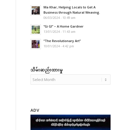
Ma Khar, Helping Locals to Get A
Business through Natural Weaving.
06/03/2024 - 10:49 am
“Gi GI” – A Home Gardner
13/01/2024 - 11:43 am
“The Revolutionary Art”
10/01/2024 - 4:42 pm
သိမ်းဆည်းထားမှု
ADV