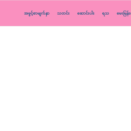
အဖွင့်စာမျက်နှာ
သတင်း
ဆောင်းပါး
ရသ
မေးမြန်း