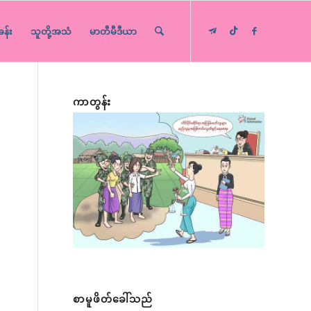
ခန်း
သူတို့အသံ
မာတီမီဒီယာ
ကာတွန်း
စာမူဖိတ်ခေါ်သည်