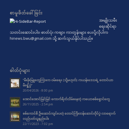
စာမူဖိတ်ခေါ်ခြင်း
အမျိုးသမီး
ရေးဆိုင်ရာ
သတင်းဆောင်းပါး၊ ဓာတ်ပုံ၊ ကဗျာ၊ ကာတွန်းများ ပေးပို့လိုပါက
hinews.bwu@gmail.com
သို့ ဆက်သွယ်နိုင်ပါသည်။
ဓါတ်ပုံများ
“မီးခိုးမြူတွေကြားက ဝမ်းရေး (သို့မဟုတ်) ကယန်းဒေသရဲ့ တောင်ယာ
မီးရှို့ပွဲ”
20/04/2026 - 8:00 pm
အောင်အောင်မြင်မြင် ကောက်ရိတ်သိမ်းနေတဲ့ ကယောစစ်ရှောင်တွေ
26/11/2025 - 2:54 pm
စစ်ကောင်စီ ဦးဆောင်ကျင်းပတဲ့ တောင်ကြီးတန်ဆောင်တိုင်ပွဲ လာရောက်
လည်ပတ်သူနည်းပါး
22/11/2023 - 7:02 pm