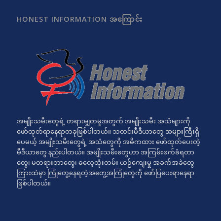
HONEST INFORMATION အကြောင်း
အမျိုးသမီးတွေရဲ့ တရားမျှတမှုအတွက် အမျိုးသမီး အသံများကို
ဖော်ထုတ်ရာနေရာတခုဖြစ်ပါတယ်။ သတင်းမီဒီယာတွေ အများကြီးရှိ
ပေမယ့် အမျိုးသမီးတွေရဲ့ အသံတွေကို အဓိကထား ဖော်ထုတ်ပေးတဲ့
မီဒီယာတွေ နည်းပါတယ်။ အမျိုးသမီးတွေဟာ အကြမ်းဖက်ခံရတာ
တွေ၊ မတရားတာတွေ၊ ဓလေ့ထုံးတမ်း ယဉ်ကျေးမှု အခက်အခဲတွေ
ကြားထဲမှာ ကြုံတွေ့နေရတဲ့အတွေ့အကြုံတွေကို ဖော်ပြပေးရာနေရာ
ဖြစ်ပါတယ်။