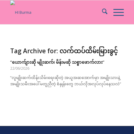
Tag Archive for:
လက်ထပ်ထိမ်းမြားခွင့်
“ယောက်ျားဆို မျိုးဆက်၊ မိန်းမဆို သစ္စာဖောက်လား”
22/06/2026
“လူမျိုးဆက်ထိန်းသိမ်းရေးဆိုတဲ့ အယူအဆအောက်မှာ အမျိုးသားနဲ့
အမျိုးသမီးအပေါ် မတူညီတဲ့ စံနှုန်းတွေ ဘယ်လိုအလုပ်လုပ်နေသလဲ”