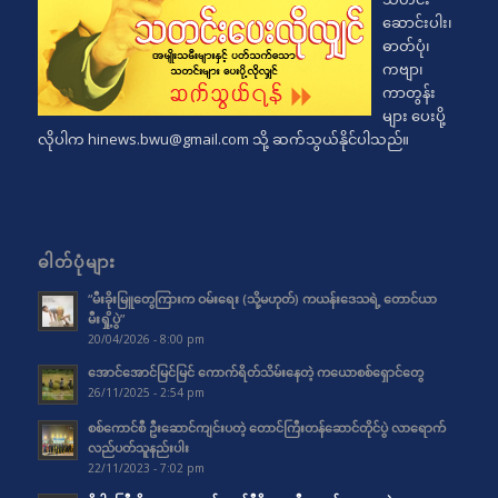
ဆောင်းပါး၊
ဓာတ်ပုံ၊
ကဗျာ၊
ကာတွန်း
များ ပေးပို့
လိုပါက
hinews.bwu@gmail.com
သို့ ဆက်သွယ်နိုင်ပါသည်။
ဓါတ်ပုံများ
“မီးခိုးမြူတွေကြားက ဝမ်းရေး (သို့မဟုတ်) ကယန်းဒေသရဲ့ တောင်ယာ
မီးရှို့ပွဲ”
20/04/2026 - 8:00 pm
အောင်အောင်မြင်မြင် ကောက်ရိတ်သိမ်းနေတဲ့ ကယောစစ်ရှောင်တွေ
26/11/2025 - 2:54 pm
စစ်ကောင်စီ ဦးဆောင်ကျင်းပတဲ့ တောင်ကြီးတန်ဆောင်တိုင်ပွဲ လာရောက်
လည်ပတ်သူနည်းပါး
22/11/2023 - 7:02 pm