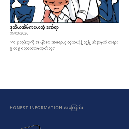
ဒုတိယအိမ်ကပေးတဲ့ ဒဏ်ရာ
06/03/2026
“ကျူးလွန်သူကို အပြစ်ပေးအရေးယူ လိုက်ယုံနဲ့ သူ့ရဲ့ နစ်နာမှုကို တရား
မျှတမှု ရသွားတာမဟုတ်ဘူး”
HONEST INFORMATION အကြောင်း