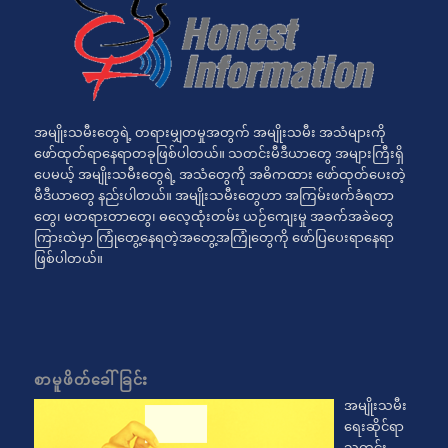
အမျိုးသမီးတွေရဲ့ တရားမျှတမှုအတွက် အမျိုးသမီး အသံများကို
ဖော်ထုတ်ရာနေရာတခုဖြစ်ပါတယ်။ သတင်းမီဒီယာတွေ အများကြီးရှိ
ပေမယ့် အမျိုးသမီးတွေရဲ့ အသံတွေကို အဓိကထား ဖော်ထုတ်ပေးတဲ့
မီဒီယာတွေ နည်းပါတယ်။ အမျိုးသမီးတွေဟာ အကြမ်းဖက်ခံရတာ
တွေ၊ မတရားတာတွေ၊ ဓလေ့ထုံးတမ်း ယဉ်ကျေးမှု အခက်အခဲတွေ
ကြားထဲမှာ ကြုံတွေ့နေရတဲ့အတွေ့အကြုံတွေကို ဖော်ပြပေးရာနေရာ
ဖြစ်ပါတယ်။
စာမူဖိတ်ခေါ်ခြင်း
အမျိုးသမီး
ရေးဆိုင်ရာ
သတင်း