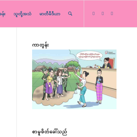
ခန်း
သူတို့အသံ
မာတီမီဒီယာ
ကာတွန်း
စာမူဖိတ်ခေါ်သည်