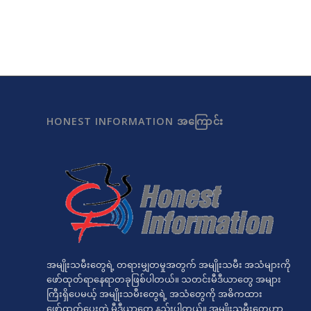
HONEST INFORMATION အကြောင်း
အမျိုးသမီးတွေရဲ့ တရားမျှတမှုအတွက် အမျိုးသမီး အသံများကို
ဖော်ထုတ်ရာနေရာတခုဖြစ်ပါတယ်။ သတင်းမီဒီယာတွေ အများ
ကြီးရှိပေမယ့် အမျိုးသမီးတွေရဲ့ အသံတွေကို အဓိကထား
ဖော်ထုတ်ပေးတဲ့ မီဒီယာတွေ နည်းပါတယ်။ အမျိုးသမီးတွေဟာ