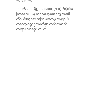
26/06/2026
“စစ်ဇုန်ပြင်ပ မြို့ပြဒေသတွေမှာ တိုက်ပွဲသံမ
ကြားရပေမယ့် ကလေးသူငယ်တွေ အပေါ်
လိင်ပိုင်းဆိုင်ရာ အကြမ်းဖက်မှု အန္တရာယ်
ကတော့ နေ့စဉ်ဘဝထဲမှာ တိတ်တဆိတ်
တိုးပွား လာနေပါတယ်”