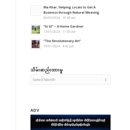
Ma Khar, Helping Locals to Get A
Business through Natural Weaving.
06/03/2024 - 10:49 am
“Gi GI” – A Home Gardner
13/01/2024 - 11:43 am
“The Revolutionary Art”
10/01/2024 - 4:42 pm
သိမ်းဆည်းထားမှု
ADV