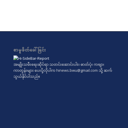
စာမူဖိတ်ခေါ်ခြင်း
အမျိုးသမီးရေးဆိုင်ရာ သတင်းဆောင်းပါး၊ ဓာတ်ပုံ၊ ကဗျာ၊
ကာတွန်းများ ပေးပို့လိုပါက
hinews.bwu@gmail.com
သို့ ဆက်
သွယ်နိုင်ပါသည်။