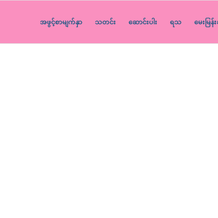
အဖွင့်စာမျက်နှာ
သတင်း
ဆောင်းပါး
ရသ
မေးမြန်း