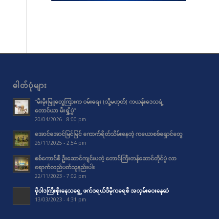
ဓါတ်ပုံများ
“မီးခိုးမြူတွေကြားက ဝမ်းရေး (သို့မဟုတ်) ကယန်းဒေသရဲ့
တောင်ယာ မီးရှို့ပွဲ”
20/04/2026 - 8:00 pm
အောင်အောင်မြင်မြင် ကောက်ရိတ်သိမ်းနေတဲ့ ကယောစစ်ရှောင်တွေ
26/11/2025 - 2:54 pm
စစ်ကောင်စီ ဦးဆောင်ကျင်းပတဲ့ တောင်ကြီးတန်ဆောင်တိုင်ပွဲ လာ
ရောက်လည်ပတ်သူနည်းပါး
22/11/2023 - 7:02 pm
ဖိုဝါဒကြီးစိုးနေသရွေ့ ဖက်ဒရယ်ဒီမိုကရေစီ အလှမ်းဝေးနေဆဲ
13/03/2023 - 4:31 pm